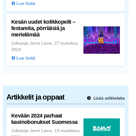
Lue lisää
Kesän uudet kolikkopelit –
festareita, pörriäisiä ja
merielämää
Julkaisija Jenni Laine, 27 toukokuu
2024
Lue lisää
Artikkelit ja oppaat
Lisää artikkeleita
Kevään 2024 parhaat
kasinobonukset Suomessa
Julkaisija Jenni Laine, 19 maaliskuu