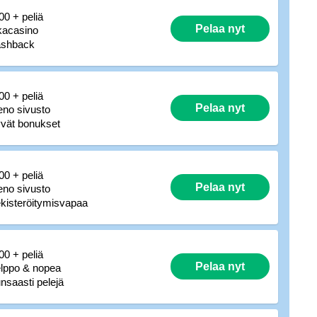
00 + peliä
Pelaa nyt
kacasino
shback
00 + peliä
Pelaa nyt
eno sivusto
vät bonukset
00 + peliä
Pelaa nyt
eno sivusto
kisteröitymisvapaa
00 + peliä
Pelaa nyt
lppo & nopea
nsaasti pelejä