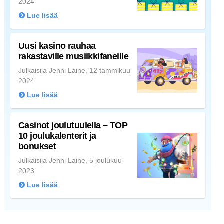
2024
Lue lisää
Uusi kasino rauhaa
rakastaville musiikkifaneille
Julkaisija Jenni Laine, 12 tammikuu
2024
Lue lisää
Casinot joulutuulella – TOP
10 joulukalenterit ja
bonukset
Julkaisija Jenni Laine, 5 joulukuu
2023
Lue lisää