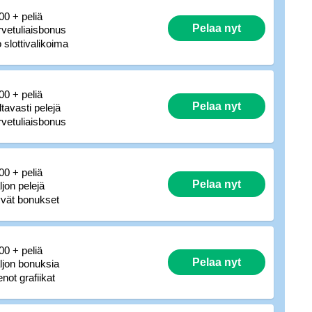
00 + peliä
Pelaa nyt
rvetuliaisbonus
o slottivalikoima
00 + peliä
Pelaa nyt
ltavasti pelejä
rvetuliaisbonus
00 + peliä
Pelaa nyt
ljon pelejä
vät bonukset
00 + peliä
Pelaa nyt
ljon bonuksia
enot grafiikat