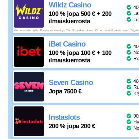
Wildz Casino
40
100 % jopa 500 € + 200
La
Lo
ilmaiskierrosta
Vain ensitallettajille. Bonuksen kierrätys 35x. Ilmaiskierrokset: 25 per päivä 8 päivän ajan. Täyde
iBet Casino
40
100 % jopa 100 € + 100
No
Ru
ilmaiskierrosta
Seven Casino
40
Ru
Jopa 7500 €
Kr
Instaslots
90
Hy
200 % jopa 200 €
No