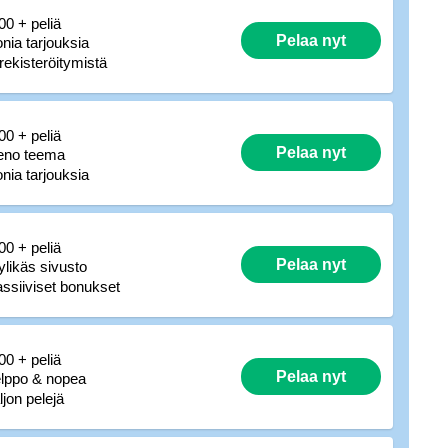
00 + peliä
Pelaa nyt
nia tarjouksia
 rekisteröitymistä
00 + peliä
Pelaa nyt
eno teema
nia tarjouksia
00 + peliä
Pelaa nyt
ylikäs sivusto
ssiiviset bonukset
00 + peliä
Pelaa nyt
lppo & nopea
ljon pelejä