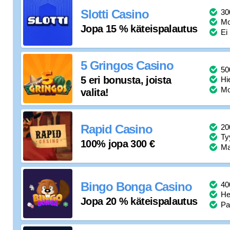
Slotti Casino
30
Mo
Jopa 15 % käteispalautus
Ei
5 Gringos Casino
50
5 eri bonusta, joista
Hi
Mo
valita!
Rapid Casino
20
Ty
100% jopa 300 €
Ma
Bingo Bonga Casino
40
He
Jopa 20 % käteispalautus
Pa