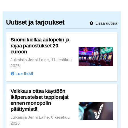
Uutiset ja tarjoukset
Lisää uutisia
Suomi kieltää autopelin ja
rajaa panostukset 20
euroon
Julkaisija Jenni Laine, 11 kesäkuu
2026
Lue lisää
Veikkaus ottaa käyttöön
ikäperusteiset tappiorajat
ennen monopolin
päättymistä
Julkaisija Jenni Laine, 8 kesäkuu
2026