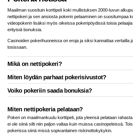
Maailman suosituin korttipeli koki mullistuksen 2000-luvun alkupuol
nettipokeri ja sen ansiosta pokerin pelaaminen on suositumpaa k
videopokerin lisäksi myös oikeissa pokeripöydissä toisia pelaajia va
erityisiä bonuksia.
Casinoiden pokerihuoneissa on eroja ja siksi kannattaa vertailla 
tosissaan.
Mikä on nettipokeri?
Miten löydän parhaat pokerisivustot?
Voiko pokeriin saada bonuksia?
Miten nettipokeria pelataan?
Pokeri on maailmankuulu korttipeli, jota yleensä pelataan rahasta.
ei ole siinä silti niin paljon valtaa kuin muissa casinopeleissä. To
pokerissa siinä missä sopivanlainen riskinottokykykin.