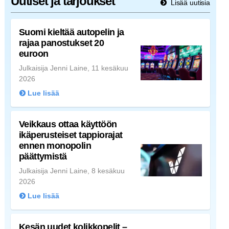
Uutiset ja tarjoukset
Lisää uutisia
Suomi kieltää autopelin ja
rajaa panostukset 20
euroon
Julkaisija Jenni Laine, 11 kesäkuu
2026
Lue lisää
Veikkaus ottaa käyttöön
ikäperusteiset tappiorajat
ennen monopolin
päättymistä
Julkaisija Jenni Laine, 8 kesäkuu
2026
Lue lisää
Kesän uudet kolikkopelit –