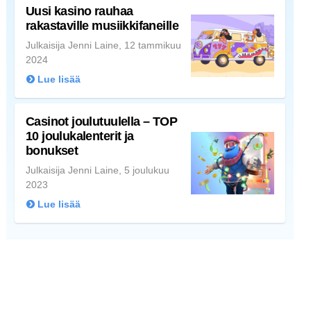
Uusi kasino rauhaa
rakastaville musiikkifaneille
Julkaisija Jenni Laine, 12 tammikuu
2024
Lue lisää
Casinot joulutuulella – TOP
10 joulukalenterit ja
bonukset
Julkaisija Jenni Laine, 5 joulukuu
2023
Lue lisää