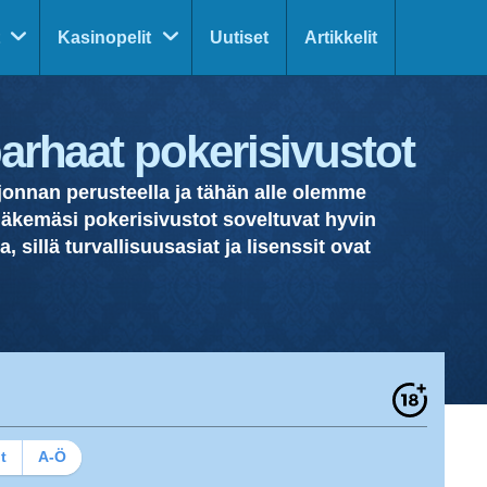
Kasinopelit
Uutiset
Artikkelit
arhaat pokerisivustot
jonnan perusteella ja tähän alle olemme
 näkemäsi pokerisivustot soveltuvat hyvin
a, sillä turvallisuusasiat ja lisenssit ovat
t
A-Ö