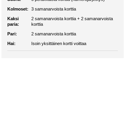
Kolmoset:
3 samanarvoista korttia
Kaksi
2 samanarvoista korttia + 2 samanarvoista
paria:
korttia
Pari:
2 samanarvoista korttia
Hai:
Isoin yksittäinen kortti voittaa