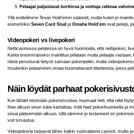
Pelaajat paljastavat korttinsa ja voittaja ratkeaa vah
Yllä esittelimme Texas Hold’emin säännöt, mutta kuten jo mainitsi
esimerkiksi
Seven Card Stud
ja
Omaha Hold’em
ovat pelejä, jo
Videopokeri vs livepokeri
Netticasinossa pelatessa on hyvä huomioida, että nettipokeri, liv
Kahta ensimmäiseksi mainittua pelataan muita pelaajia vastaan,
niistä perustuvat tietysti samaan pokeripeliin, mutta videopokeriss
muutenkin pelaaminen eroaa huomattavasti tilanteesta, jossa pel
Näin löydät parhaat pokerisivust
Kun lähdet etsimään pokerisivustoa, huomaat heti, että niitä löyt
Ihan alkuun sinun tulee kartoittaa, mitä haet pokerihuoneelta ja 
sinua pääsemään alkuun, sillä olemme jo testanneet eri pokerisiv
voit turvautua.
Videopokeria tarjoavat lähes kaikki suomalaiset casinot, mutta jos