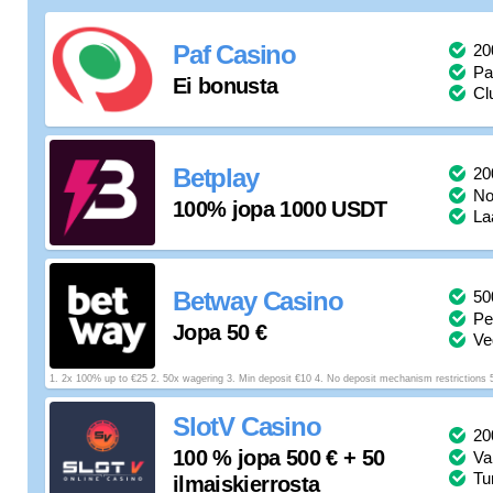
Paf Casino
20
Pa
Ei bonusta
Cl
Betplay
20
No
100% jopa 1000 USDT
La
Betway Casino
50
Pe
Jopa 50 €
Ve
1. 2x 100% up to €25 2. 50x wagering 3. Min deposit €10 4. No deposit mechanism restrictions 5
SlotV Casino
20
100 % jopa 500 € + 50
Va
Tu
ilmaiskierrosta