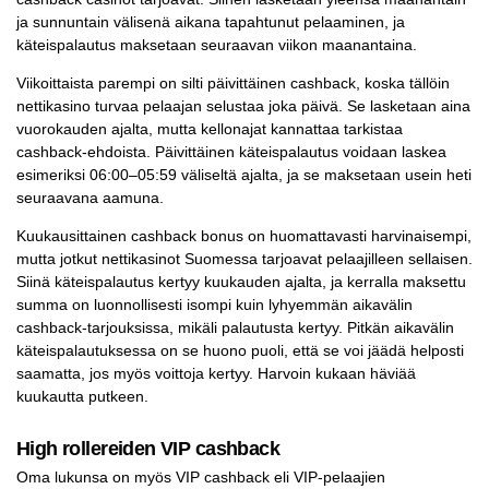
ja sunnuntain välisenä aikana tapahtunut pelaaminen, ja
käteispalautus maksetaan seuraavan viikon maanantaina.
Viikoittaista parempi on silti päivittäinen cashback, koska tällöin
nettikasino turvaa pelaajan selustaa joka päivä. Se lasketaan aina
vuorokauden ajalta, mutta kellonajat kannattaa tarkistaa
cashback-ehdoista. Päivittäinen käteispalautus voidaan laskea
esimeriksi 06:00–05:59 väliseltä ajalta, ja se maksetaan usein heti
seuraavana aamuna.
Kuukausittainen cashback bonus on huomattavasti harvinaisempi,
mutta jotkut nettikasinot Suomessa tarjoavat pelaajilleen sellaisen.
Siinä käteispalautus kertyy kuukauden ajalta, ja kerralla maksettu
summa on luonnollisesti isompi kuin lyhyemmän aikavälin
cashback-tarjouksissa, mikäli palautusta kertyy. Pitkän aikavälin
käteispalautuksessa on se huono puoli, että se voi jäädä helposti
saamatta, jos myös voittoja kertyy. Harvoin kukaan häviää
kuukautta putkeen.
High rollereiden VIP cashback
Oma lukunsa on myös VIP cashback eli VIP-pelaajien