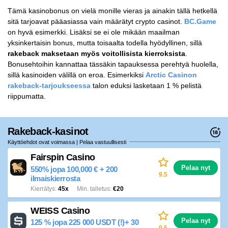
Tämä kasinobonus on vielä monille vieras ja ainakin tällä hetkellä
sitä tarjoavat pääasiassa vain määrätyt crypto casinot.
BC.Game
on hyvä esimerkki. Lisäksi se ei ole mikään maailman
yksinkertaisin bonus, mutta toisaalta todella hyödyllinen, sillä
rakeback maksetaan myös voitollisista kierroksista
.
Bonusehtoihin kannattaa tässäkin tapauksessa perehtyä huolella,
sillä kasinoiden välillä on eroa. Esimerkiksi
Arctic Casinon
rakeback-tarjoukseessa
talon eduksi lasketaan 1 % pelistä
riippumatta.
Rakeback-kasinot
Käyttöehdot ovat voimassa | Pelaa vastuullisesti
Fairspin Casino
Pelaa nyt
550% jopa 100,000 € + 200
9.5
ilmaiskierrosta
Kierrätys
45x
Min. talletus
€20
WEISS Casino
Pelaa nyt
125 % jopa 225 000 USDT (!)+ 30