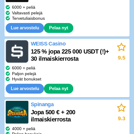
6000 + peliä
Valtavasti pelejä
Tervetuliaisbonus
Lue arvostelu
Pelaa nyt
WEISS Casino
125 % jopa 225 000 USDT (!)+
9.5
30 ilmaiskierrosta
6000 + peliä
Paljon pelejä
Hyvät bonukset
Lue arvostelu
Pelaa nyt
Spinanga
Jopa 500 € + 200
9.3
ilmaiskierrosta
4000 + peliä