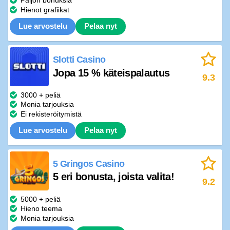
Paljon bonuksia
Hienot grafiikat
Lue arvostelu
Pelaa nyt
Slotti Casino
Jopa 15 % käteispalautus
9.3
3000 + peliä
Monia tarjouksia
Ei rekisteröitymistä
Lue arvostelu
Pelaa nyt
5 Gringos Casino
5 eri bonusta, joista valita!
9.2
5000 + peliä
Hieno teema
Monia tarjouksia