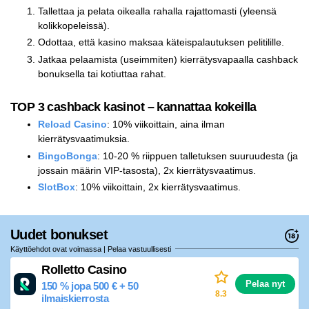
Tallettaa ja pelata oikealla rahalla rajattomasti (yleensä
kolikkopeleissä).
Odottaa, että kasino maksaa käteispalautuksen pelitilille.
Jatkaa pelaamista (useimmiten) kierrätysvapaalla cashback
bonuksella tai kotiuttaa rahat.
TOP 3 cashback kasinot – kannattaa kokeilla
Reload Casino
: 10% viikoittain, aina ilman
kierrätysvaatimuksia.
BingoBonga
: 10-20 % riippuen talletuksen suuruudesta (ja
jossain määrin VIP-tasosta), 2x kierrätysvaatimus.
SlotBox
: 10% viikoittain, 2x kierrätysvaatimus.
Uudet bonukset
Käyttöehdot ovat voimassa | Pelaa vastuullisesti
Rolletto Casino
Pelaa nyt
150 % jopa 500 € + 50
8.3
ilmaiskierrosta