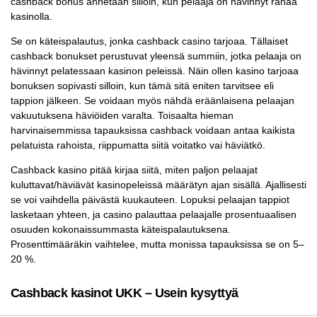
cashback bonus annetaan silloin, kun pelaaja on hävinnyt rahaa
kasinolla.
Se on käteispalautus, jonka cashback casino tarjoaa. Tällaiset
cashback bonukset perustuvat yleensä summiin, jotka pelaaja on
hävinnyt pelatessaan kasinon peleissä. Näin ollen kasino tarjoaa
bonuksen sopivasti silloin, kun tämä sitä eniten tarvitsee eli
tappion jälkeen. Se voidaan myös nähdä eräänlaisena pelaajan
vakuutuksena häviöiden varalta. Toisaalta hieman
harvinaisemmissa tapauksissa cashback voidaan antaa kaikista
pelatuista rahoista, riippumatta siitä voitatko vai häviätkö.
Cashback kasino pitää kirjaa siitä, miten paljon pelaajat
kuluttavat/häviävät kasinopeleissä määrätyn ajan sisällä. Ajallisesti
se voi vaihdella päivästä kuukauteen. Lopuksi pelaajan tappiot
lasketaan yhteen, ja casino palauttaa pelaajalle prosentuaalisen
osuuden kokonaissummasta käteispalautuksena.
Prosenttimääräkin vaihtelee, mutta monissa tapauksissa se on 5–
20 %.
Cashback kasinot UKK – Usein kysyttyä