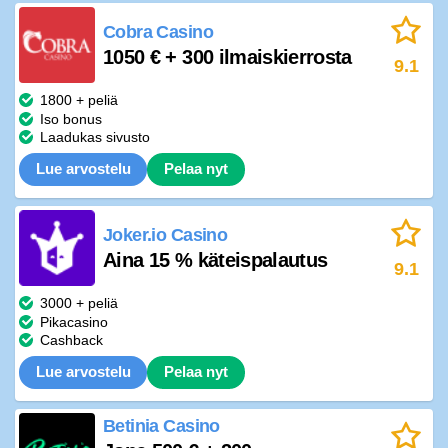
Cobra Casino
1050 € + 300 ilmaiskierrosta
9.1
1800 + peliä
Iso bonus
Laadukas sivusto
Lue arvostelu
Pelaa nyt
Joker.io Casino
Aina 15 % käteispalautus
9.1
3000 + peliä
Pikacasino
Cashback
Lue arvostelu
Pelaa nyt
Betinia Casino