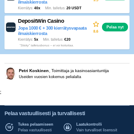
9.5
ilmaiskierrosta
Kierrätys
40x
Min. talletus
20 USDT
DepositWin Casino
Pelaa nyt
Jopa 1000 € + 300 kierrätysvapaata
8.6
ilmaiskierrosta
Kierrätys
5x
Min. talletus
€20
"Sticky" talletusbonus – ei voi kotiuttaa.
Petri Koskinen
Toimittaja ja kasinoasiantuntija
Useiden vuosien kokemus pelialalta
;
Pelaa vastuullisesti ja turvallisesti
Tukea pelaamiseen
Laatukontrolli
Pelaa vastuullisesti
Vain turvalliset lisenssit