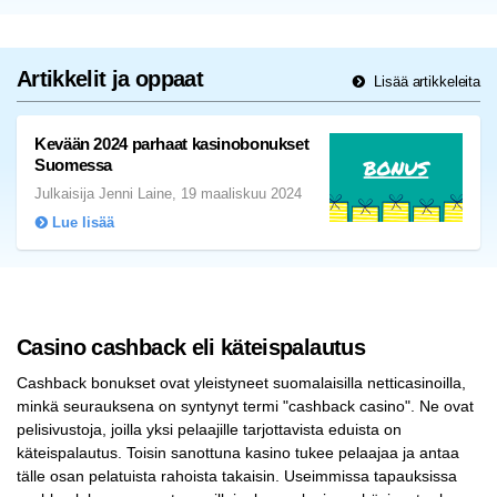
Artikkelit ja oppaat
Lisää artikkeleita
Kevään 2024 parhaat kasinobonukset
Suomessa
Julkaisija Jenni Laine, 19 maaliskuu 2024
Lue lisää
Casino cashback eli käteispalautus
Cashback bonukset ovat yleistyneet suomalaisilla netticasinoilla,
minkä seurauksena on syntynyt termi "cashback casino". Ne ovat
pelisivustoja, joilla yksi pelaajille tarjottavista eduista on
käteispalautus. Toisin sanottuna kasino tukee pelaajaa ja antaa
tälle osan pelatuista rahoista takaisin. Useimmissa tapauksissa