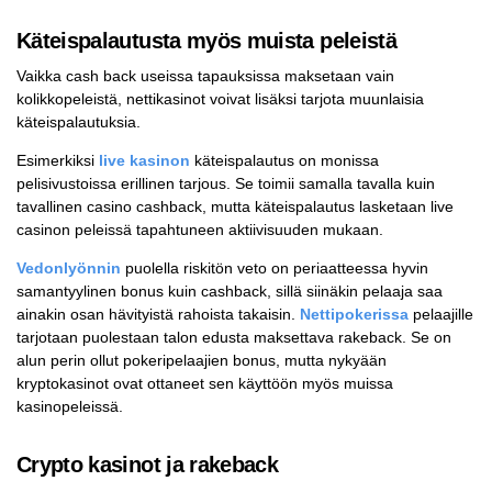
Käteispalautusta myös muista peleistä
Vaikka cash back useissa tapauksissa maksetaan vain
kolikkopeleistä, nettikasinot voivat lisäksi tarjota muunlaisia
käteispalautuksia.
Esimerkiksi
live kasinon
käteispalautus on monissa
pelisivustoissa erillinen tarjous. Se toimii samalla tavalla kuin
tavallinen casino cashback, mutta käteispalautus lasketaan live
casinon peleissä tapahtuneen aktiivisuuden mukaan.
Vedonlyönnin
puolella riskitön veto on periaatteessa hyvin
samantyylinen bonus kuin cashback, sillä siinäkin pelaaja saa
ainakin osan hävityistä rahoista takaisin.
Nettipokerissa
pelaajille
tarjotaan puolestaan talon edusta maksettava rakeback. Se on
alun perin ollut pokeripelaajien bonus, mutta nykyään
kryptokasinot ovat ottaneet sen käyttöön myös muissa
kasinopeleissä.
Crypto kasinot ja rakeback