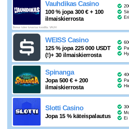
Vauhdikas Casino
20
100 % jopa 300 € + 100
Si
Er
ilmaiskierrosta
Bonus tulee lunastaa koodilla: VAUH
WEISS Casino
60
125 % jopa 225 000 USDT
Pa
Hy
(!)+ 30 ilmaiskierrosta
Spinanga
40
Jopa 500 € + 200
Pa
Hi
ilmaiskierrosta
Slotti Casino
30
Mo
Jopa 15 % käteispalautus
Ei