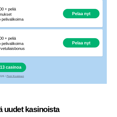
00 + peliä
Pelaa nyt
nukset
o pelivalikoima
00 + peliä
Pelaa nyt
o pelivalikoima
rvetuliaisbonus
 13 casinoa
2026 /
Petri Koskinen
ä uudet kasinoista