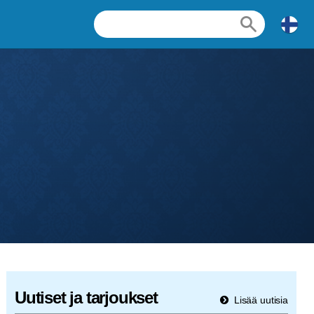
Uutiset ja tarjoukset
Lisää uutisia