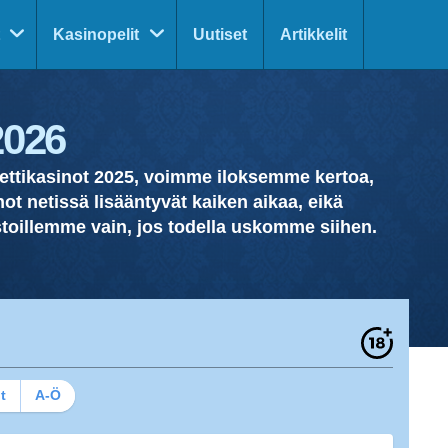
Kasinopelit
Uutiset
Artikkelit
2026
 nettikasinot 2025, voimme iloksemme kertoa,
not netissä lisääntyvät kaiken aikaa, eikä
stoillemme vain, jos todella uskomme siihen.
t
A-Ö