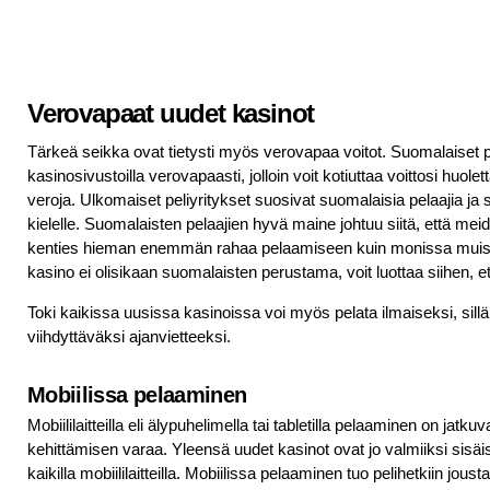
Verovapaat uudet kasinot
Tärkeä seikka ovat tietysti myös verovapaa voitot. Suomalaiset pe
kasinosivustoilla verovapaasti, jolloin voit kotiuttaa voittosi huol
veroja. Ulkomaiset peliyritykset suosivat suomalaisia pelaajia j
kielelle. Suomalaisten pelaajien hyvä maine johtuu siitä, että 
kenties hieman enemmän rahaa pelaamiseen kuin monissa muiss
kasino ei olisikaan suomalaisten perustama, voit luottaa siihen, 
Toki kaikissa uusissa kasinoissa voi myös pelata ilmaiseksi, sill
viihdyttäväksi ajanvietteeksi.
Mobiilissa pelaaminen
Mobiililaitteilla eli älypuhelimella tai tabletilla pelaaminen on jat
kehittämisen varaa. Yleensä uudet kasinot ovat jo valmiiksi sisäi
kaikilla mobiililaitteilla. Mobiilissa pelaaminen tuo pelihetkiin jou