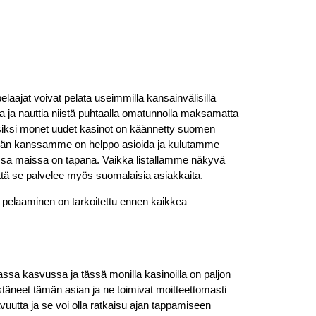
laajat voivat pelata useimmilla kansainvälisillä
etta ja nauttia niistä puhtaalla omatunnolla maksamatta
a siksi monet uudet kasinot on käännetty suomen
meidän kanssamme on helppo asioida ja kulutamme
a maissa on tapana. Vaikka listallamme näkyvä
että se palvelee myös suomalaisia asiakkaita.
ä pelaaminen on tarkoitettu ennen kaikkea
kuvassa kasvussa ja tässä monilla kasinoilla on paljon
stäneet tämän asian ja ne toimivat moitteettomasti
stavuutta ja se voi olla ratkaisu ajan tappamiseen