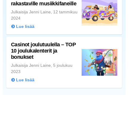
rakastaville musiikkifaneille
Julkaisija Jenni Laine, 12 tammikuu
2024
Lue lisää
Casinot joulutuulella – TOP
10 joulukalenterit ja
bonukset
Julkaisija Jenni Laine, 5 joulukuu
2023
Lue lisää