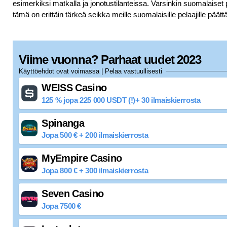
esimerkiksi matkalla ja jonotustilanteissa. Varsinkin suomalaiset pe
tämä on erittäin tärkeä seikka meille suomalaisille pelaajille p
Viime vuonna? Parhaat uudet 2023
Käyttöehdot ovat voimassa | Pelaa vastuullisesti
WEISS Casino
125 % jopa 225 000 USDT (!)+ 30 ilmaiskierrosta
Spinanga
Jopa 500 € + 200 ilmaiskierrosta
MyEmpire Casino
Jopa 800 € + 300 ilmaiskierrosta
Seven Casino
Jopa 7500 €