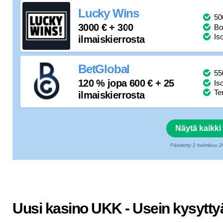
Lucky Wins
50
3000 € + 300
Bo
Is
ilmaiskierrosta
BetGlobal
55
120 % jopa 600 € + 25
Is
Te
ilmaiskierrosta
Näytä kaikki
Päivitetty 2 helmikuu 
Uusi kasino UKK - Usein kysytty