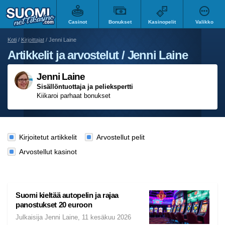
Casinot
Bonukset
Kasinopelit
Valikko
Koti
Kirjoittajat
Jenni Laine
Artikkelit ja arvostelut / Jenni Laine
Jenni Laine
Sisällöntuottaja ja peliekspertti
Kiikaroi parhaat bonukset
Kirjoitetut artikkelit
Arvostellut pelit
Arvostellut kasinot
Suomi kieltää autopelin ja rajaa
panostukset 20 euroon
Julkaisija Jenni Laine, 11 kesäkuu 2026