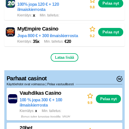
Pelaa nyt
100% jopa 120 € + 120
9.8
ilmaiskierrosta
x
Kierrätys
Min. talletus
MyEmpire Casino
Pelaa nyt
Jopa 800 € + 300 ilmaiskierrosta
9.2
35x
€20
Kierrätys
Min. talletus
Lataa lisää
Parhaat casinot
Käyttöehdot ovat voimassa | Pelaa vastuullisesti
Vauhdikas Casino
Pelaa nyt
100 % jopa 300 € + 100
9.9
ilmaiskierrosta
Kierrätys
x
Min. talletus
Bonus tulee lunastaa koodilla: VAUH
20bet