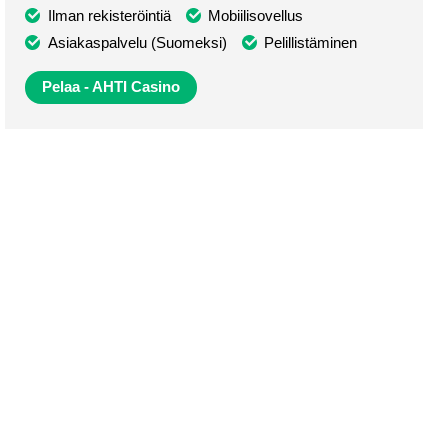
Ilman rekisteröintiä
Mobiilisovellus
Asiakaspalvelu (Suomeksi)
Pelillistäminen
Pelaa - AHTI Casino