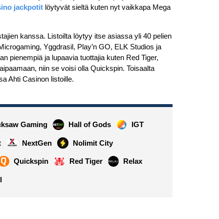
ino jackpotit
löytyvät sieltä kuten nyt vaikkapa Mega
tajien kanssa. Listoilta löytyy itse asiassa yli 40 pelien
 Microgaming, Yggdrasil, Play’n GO, ELK Studios ja
n pienempiä ja lupaavia tuottajia kuten Red Tiger,
ipaamaan, niin se voisi olla Quickspin. Toisaalta
 Ahti Casinon listoille.
cksaw Gaming
Hall of Gods
IGT
t
NextGen
Nolimit City
Quickspin
Red Tiger
Relax
l