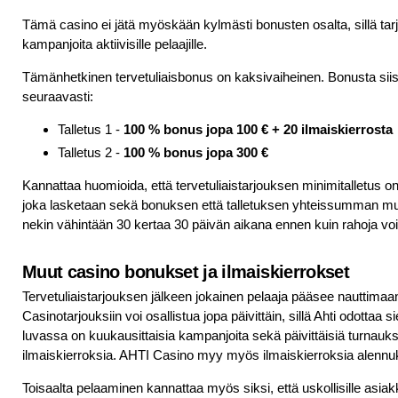
Tämä casino ei jätä myöskään kylmästi bonusten osalta, sillä tarjo
kampanjoita aktiivisille pelaajille.
Tämänhetkinen tervetuliaisbonus on kaksivaiheinen. Bonusta siis 
seuraavasti:
Talletus 1 -
100 % bonus jopa 100 € + 20 ilmaiskierrosta
Talletus 2 -
100 % bonus jopa 300 €
Kannattaa huomioida, että tervetuliaistarjouksen minimitalletus o
joka lasketaan sekä bonuksen että talletuksen yhteissumman mukaa
nekin vähintään 30 kertaa 30 päivän aikana ennen kuin rahoja voi ko
Muut casino bonukset ja ilmaiskierrokset
Tervetuliaistarjouksen jälkeen jokainen pelaaja pääsee nauttima
Casinotarjouksiin voi osallistua jopa päivittäin, sillä Ahti odotta
luvassa on kuukausittaisia kampanjoita sekä päivittäisiä turnauksia
ilmaiskierroksia. AHTI Casino myy myös ilmaiskierroksia alennuk
Toisaalta pelaaminen kannattaa myös siksi, että uskollisille asiak