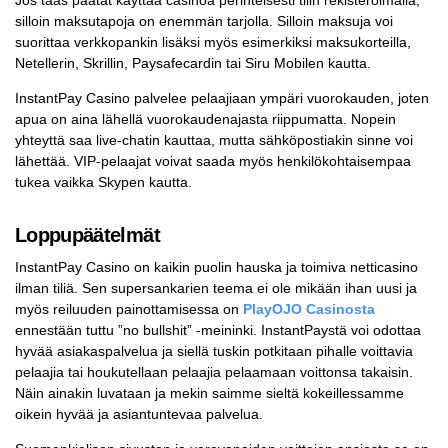
Jos taas päätät käyttää casinoa perinteisesti tilin rekisteröimällä,
silloin maksutapoja on enemmän tarjolla. Silloin maksuja voi
suorittaa verkkopankin lisäksi myös esimerkiksi maksukorteilla,
Netellerin, Skrillin, Paysafecardin tai Siru Mobilen kautta.
InstantPay Casino palvelee pelaajiaan ympäri vuorokauden, joten
apua on aina lähellä vuorokaudenajasta riippumatta. Nopein
yhteyttä saa live-chatin kauttaa, mutta sähköpostiakin sinne voi
lähettää. VIP-pelaajat voivat saada myös henkilökohtaisempaa
tukea vaikka Skypen kautta.
Loppupäätelmät
InstantPay Casino on kaikin puolin hauska ja toimiva netticasino
ilman tiliä. Sen supersankarien teema ei ole mikään ihan uusi ja
myös reiluuden painottamisessa on
PlayOJO Casinosta
ennestään tuttu ”no bullshit” -meininki. InstantPaystä voi odottaa
hyvää asiakaspalvelua ja siellä tuskin potkitaan pihalle voittavia
pelaajia tai houkutellaan pelaajia pelaamaan voittonsa takaisin.
Näin ainakin luvataan ja mekin saimme sieltä kokeillessamme
oikein hyvää ja asiantuntevaa palvelua.