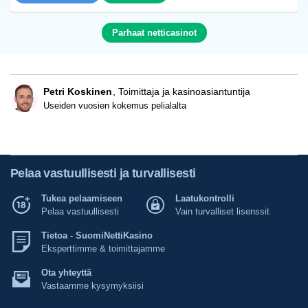
Parhaat netticasinot
Petri Koskinen
Toimittaja ja kasinoasiantuntija
Useiden vuosien kokemus pelialalta
Pelaa vastuullisesti ja turvallisesti
Tukea pelaamiseen
Laatukontrolli
Pelaa vastuullisesti
Vain turvalliset lisenssit
Tietoa - SuomiNettiKasino
Eksperttimme & toimittajamme
Ota yhteyttä
Vastaamme kysymyksiisi