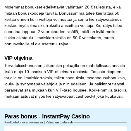
Molemmat bonukset edellyttävät vähintään 20 € talletusta, eikä
mitään bonuskoodeja tarvita. Bonussumma tulee kierrättää 50
kertaa ennen kuin voittoja voi nostaa ja sama kierrätysvaatimus
koskee myös ilmaiskierroksilla ansaittuja voittoja. Kierrätys tulee
suorittaa loppuun 2 vuorokauden sisällä, mikä on kyllä melko
tiukka aikataulu. Ilmaiskierroksilla on 50 € voittokatto, mutta
bonusvoitoille ei ole asetettu. rajaa.
VIP ohjelma
Tervetuliaisbonusten jälkeenkin pelaajilla on mahdollisuus ansaita
lisää etuja 10-tasoisen VIP-ohjelman ansiosta. Tasosta riippuen
tarjolla on ilmaiskierroksia, talletusbonuksia, tasonnousubonuksia,
joulu- ja syntymäpäivälahjoja ja niin edelleen. Ja palkinnot tietysti
paranevat sitä mukaan kun VIP-taso nousee. Korkeimmilla tasoilla
mukaan astuvat myös kierrätysvapaat cashbackit joka kuukausi.
Paras bonus - InstantPay Casino
Käyttöehdot ovat voimassa | Pelaa vastuullisesti