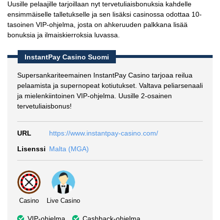
Uusille pelaajille tarjoillaan nyt tervetuliaisbonuksia kahdelle
ensimmäiselle talletukselle ja sen lisäksi casinossa odottaa 10-
tasoinen VIP-ohjelma, josta on ahkeruuden palkkana lisää
bonuksia ja ilmaiskierroksia luvassa.
InstantPay Casino Suomi
Supersankariteemainen InstantPay Casino tarjoaa reilua
pelaamista ja supernopeat kotiutukset. Valtava peliarsenaali
ja mielenkiintoinen VIP-ohjelma. Uusille 2-osainen
tervetuliaisbonus!
URL
https://www.instantpay-casino.com/
Lisenssi
Malta (MGA)
Casino
Live Casino
VIP-ohjelma
Cashback-ohjelma