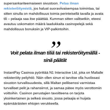
supersankariteemaiseen sivustoon.
Pelaa ilman
rekisteröitymistä
, jos haluat suoraviivaisempaa toimintaa, tai
sitten sinulla on mahdollisuus toimia perinteisellä tavalla ja avata
tili – pelaaja saa itse päättää. Kumman sitten valitsetkin, eteesi
avautuu uskomaton määrä laadukkaita casinopelejä sekä
mahdollisuus bonuksiin ja VIP-palkintoihin.
Voit pelata ilman tiliä tai rekisteröitymällä -
sinä päätät
InstantPay Casinoa pyörittää N1 Interactive Ltd, joka on Maltalle
rekisteröity peliyhtiö. Näin ollen sinun ei tarvitse olla huolissasi
sivuston turvallisuudesta, sillä Maltan pelilisenssi varmistaa
turvalliset pelit ja rahansiirrot, ja samaa pätee myös verottomiin
voittoihin. Casinon perustajien tavoitteena on tarjota
yksinkertainen ja selkeä sivusto, jossa pelaajia ei huijata
epämääräisten ehtojen verukkeella.