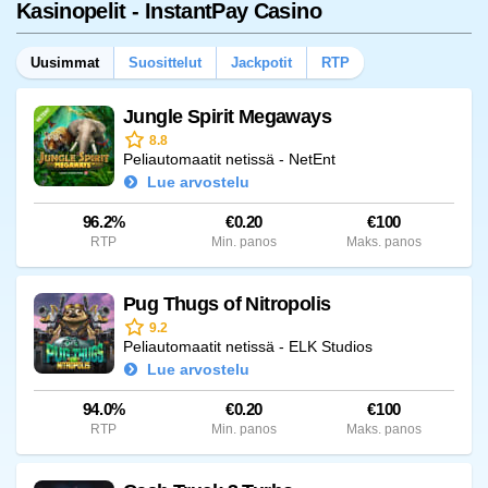
Kasinopelit - InstantPay Casino
Uusimmat
Suosittelut
Jackpotit
RTP
Jungle Spirit Megaways
8.8
Peliautomaatit netissä - NetEnt
Lue arvostelu
96.2%
€0.20
€100
RTP
Min. panos
Maks. panos
Pug Thugs of Nitropolis
9.2
Peliautomaatit netissä - ELK Studios
Lue arvostelu
94.0%
€0.20
€100
RTP
Min. panos
Maks. panos