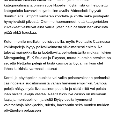
kategorioihinsa ja omien suosikkipelien löytämistä on helpotettu
kategorioita kuvaavien symbolien avulla. Videoslotit löytyvät
donitsin alta, jättipotit kameran kohdalta ja kortti- sekä pöytäpelit
hymyilevästä pilvestä. Olemme huomanneet, että kategorioiden
kuvakkeet vaihtuvat aina välillä, joten näin casinon henkilökunta
pitää ehkä hauskaa.
Kuten monilla muillakin pelisivustoilla, myös Reeltastic Casinossa
kolikkopelejä löytyy pelivalikoimasta ylivoimaisesti eniten. Ne
tulevat maineikkailta ja luotettavilta pelivalmistajilta mukaan lukien
Microgaming, ELK Studios ja Playson, mutta huomion arvoista on
se, että NetEntin pelejä et tästä casinosta löydä niin kuin olet
lähes kaikkialla varmasti tottunut.
Kortti- ja pöytäpelien puolelta voi valita pelattavakseen perinteisiä
casinopelejä suosituimmista vähän harvinaisempiinkin. Samoja
pelejä näkyy myös live casinon puolella ja siellä niitä voi pelata
ihan oikeita jakajia vastaa. Reeltasticin live casino on mukavan
laaja ja monipuolinen, ja sieltä löytyy useita kymmeniä
vaihtoehtoja blackjackin, ruletin, baccaratin sekä monien muiden
pöytäpelien peluuseen