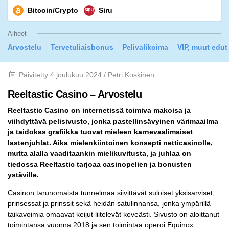
Bitcoin/Crypto
Siru
Aiheet
Arvostelu
Tervetuliaisbonus
Pelivalikoima
VIP, muut edut
Päivitetty 4 joulukuu 2024 / Petri Koskinen
Reeltastic Casino – Arvostelu
Reeltastic Casino on internetissä toimiva makoisa ja
viihdyttävä pelisivusto, jonka pastellinsävyinen värimaailma
ja taidokas grafiikka tuovat mieleen karnevaalimaiset
lastenjuhlat. Aika mielenkiintoinen konsepti netticasinolle,
mutta alalla vaaditaankin mielikuvitusta, ja juhlaa on
tiedossa Reeltastic tarjoaa casinopelien ja bonusten
ystäville.
Casinon tarunomaista tunnelmaa siivittävät suloiset yksisarviset,
prinsessat ja prinssit sekä heidän satulinnansa, jonka ympärillä
taikavoimia omaavat keijut liitelevät keveästi. Sivusto on aloittanut
toimintansa vuonna 2018 ja sen toimintaa operoi Equinox