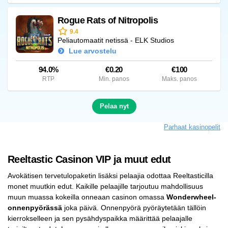
Rogue Rats of Nitropolis
9.4
Peliautomaatit netissä - ELK Studios
Lue arvostelu
94.0%
€0.20
€100
RTP
Min. panos
Maks. panos
Pelaa nyt
Parhaat kasinopelit
Reeltastic Casinon VIP ja muut edut
Avokätisen tervetulopaketin lisäksi pelaajia odottaa Reeltasticilla
monet muutkin edut. Kaikille pelaajille tarjoutuu mahdollisuus
muun muassa kokeilla onneaan casinon omassa
Wonderwheel-
onnenpyörässä
joka päivä. Onnenpyörä pyöräytetään tällöin
kierrokselleen ja sen pysähdyspaikka määrittää pelaajalle