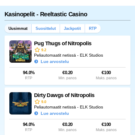
Kasinopelit - Reeltastic Casino
Uusimmat
Suosittelut
Jackpotit
RTP
Pug Thugs of Nitropolis
9.2
Peliautomaatit netissä - ELK Studios
Lue arvostelu
94.0%
€0.20
€100
RTP
Min. panos
Maks. panos
Dirty Dawgs of Nitropolis
9.0
Peliautomaatit netissä - ELK Studios
Lue arvostelu
94.0%
€0.20
€100
RTP
Min. panos
Maks. panos