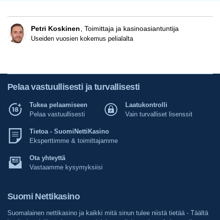
Petri Koskinen
Toimittaja ja kasinoasiantuntija
Useiden vuosien kokemus pelialalta
Pelaa vastuullisesti ja turvallisesti
Tukea pelaamiseen
Laatukontrolli
Pelaa vastuullisesti
Vain turvalliset lisenssit
Tietoa - SuomiNettiKasino
Eksperttimme & toimittajamme
Ota yhteyttä
Vastaamme kysymyksiisi
Suomi Nettikasino
Suomalainen nettikasino ja kaikki mitä sinun tulee niistä tietää - Täältä