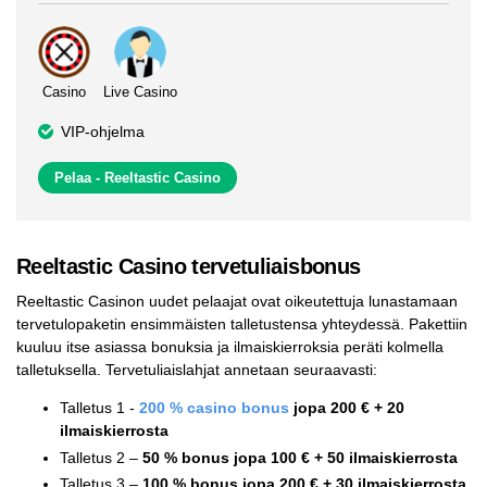
Casino
Live Casino
VIP-ohjelma
Pelaa - Reeltastic Casino
Reeltastic Casino tervetuliaisbonus
Reeltastic Casinon uudet pelaajat ovat oikeutettuja lunastamaan
tervetulopaketin ensimmäisten talletustensa yhteydessä. Pakettiin
kuuluu itse asiassa bonuksia ja ilmaiskierroksia peräti kolmella
talletuksella. Tervetuliaislahjat annetaan seuraavasti:
Talletus 1 -
200 % casino bonus
jopa 200 € + 20
ilmaiskierrosta
Talletus 2 –
50 % bonus jopa 100 € + 50 ilmaiskierrosta
Talletus 3 –
100 % bonus jopa 200 € + 30 ilmaiskierrosta