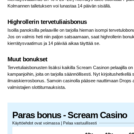
Kolmannen talletuksen voi lunastaa 14 päivän sisällä.
Highrollerin tervetuliaisbonus
Isoilla panoksilla pelaaville on tarjolla hieman isompi tervetulobo
Jos on valmis heti niin paljon satsaamaan, saat highrollerin bonu
kierrätysvaatimus ja 14 päivää aikaa täyttää se.
Muut bonukset
Tervetuliaisbonusten lisäksi kaikilla Scream Casinon pelaajilla on 
kampanjoihin, joita on tarjolla säännöllisesti. Nyt kirjoitushetkel
ilmaiskierrosbonus. Samoin casinolla pääsee nauttimaan Drops
valmistajien slottiturnauksista.
Paras bonus - Scream Casino
Käyttöehdot ovat voimassa | Pelaa vastuullisesti