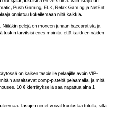
 ja blackjack, lukuisina eri versioina. Valmistajia on
agmatic, Push Gaming, ELK, Relax Gaming ja NetEnt.
elaaja onnistuu kokeilemaan niitä kaikkia.
. Niitäkin pelejä on moneen junaan baccaratista ja
ä tuskin tarvitsisi edes mainita, että kaikkien näiden
äytössä on kaiken tasoisille pelaajille avoin VIP-
nimitäin ansaitsevat comp-pisteitä pelaamalla, ja mitä
usee. 10 € kierrätyksellä saa napattua aina 1
eemaa. Tasojen nimet voivat kuulostaa tutulta, sillä