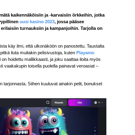
tä kaikennäköisiin ja -karvaisiin örkkeihin, jotka
yypillinen
uusi kasino 2023
, jossa pääsee
rilaisiin turnauksiin ja kampanjoihin. Tarjolla on
sta käy ilmi, että ulkonäköön on panostettu. Taustalta
itkä liuta muitakin pelisivustoja, kuten
Playamo
 on hoidettu mallikkaasti, ja joku saattaa iloita myös
sti vaakakupin toisella puolella painavat veroasiat –
arjonnasta. Siihen kuuluvat ainakin pelit, bonukset