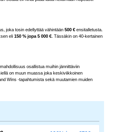
nus, joka tosin edellyttää vähintään
500 €
ensitalletusta.
ksen eli
150 % jopa 5 000 €
. Tässäkin on 40-kertainen
mahdollisuus osallistua muihin jännittäviin
lä siellä on muun muassa joka keskiviikkoinen
 and Wins -tapahtumista sekä muutamien muiden