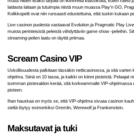
mutta niiden lisäksi tarjolla on ikivihreitä klassikoita, kuten ruletti
laidasta laitaan ja tutuimpia niistä muun muassa Play’n GO, Pr
Kolikkopelit ovat niin runsaasti edustettuina, että tuskin kukaan p
Live casinon puolesta vastaavat Evolution ja Pragmatic Play Live
muista perinteisistä peleistä viihdyttäviin game show -peleihin. Sit
streaming-pelien laatu on täyttä priimaa.
Scream Casino VIP
Uskollisuudesta palkitaan tässäkin netticasinossa, ja sitä varten k
ohjelma. Siinä on 10 tasoa, ja kaikki on kiinni pisteistä. Pelaajat 
isomman pistesaldon kerää, sitä korkeammalle VIP-ohjelmassa no
pisteen.
Ihan hauskaa on myös se, että VIP-ohjelma sivuaa casinon kauhut
sieltä löytyy esimerkiksi Gremlin, Werewolf ja Frankenstein.
Maksutavat ja tuki