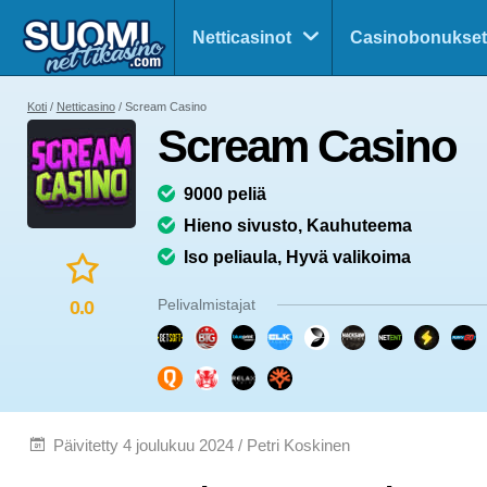
Netticasinot
Casinobonukset
Koti
Netticasino
Scream Casino
Scream Casino
9000 peliä
Hieno sivusto, Kauhuteema
Iso peliaula, Hyvä valikoima
Pelivalmistajat
0.0
Päivitetty 4 joulukuu 2024 / Petri Koskinen