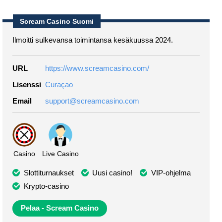
Scream Casino Suomi
Ilmoitti sulkevansa toimintansa kesäkuussa 2024.
URL
https://www.screamcasino.com/
Lisenssi
Curaçao
Email
support@screamcasino.com
Casino
Live Casino
Slottiturnaukset
Uusi casino!
VIP-ohjelma
Krypto-casino
Pelaa - Scream Casino