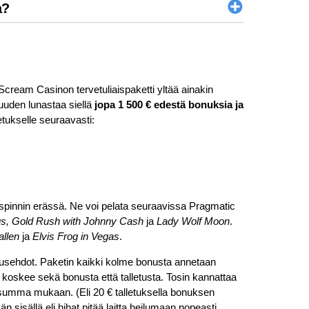
a?
Scream Casinon tervetuliaispaketti yltää ainakin
uuden lunastaa siellä
jopa 1 500 € edestä bonuksia ja
etukselle seuraavasti:
pinnin erässä. Ne voi pelata seuraavissa Pragmatic
us, Gold Rush with Johnny Cash
ja
Lady Wolf Moon
.
allen
ja
Elvis Frog in Vegas
.
i bonusehdot. Paketin kaikki kolme bonusta annetaan
 koskee sekä bonusta että talletusta. Tosin kannattaa
summa mukaan. (Eli 20 € talletuksella bonuksen
n sisällä eli hihat pitää laitta heilumaan nopeasti.