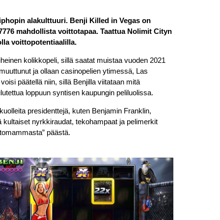
phopin alakulttuuri. Benji Killed in Vegas on
a 7776 mahdollista voittotapaa. Taattua Nolimit Cityn
lla voittopotentiaalilla.
iheinen kolikkopeli, sillä saatat muistaa vuoden 2021
 muuttunut ja ollaan casinopelien ytimessä, Las
si päätellä niin, sillä Benjilla viitataan mitä
lutettua loppuun syntisen kaupungin peliluolissa.
 kuolleita presidenttejä, kuten Benjamin Franklin,
kultaiset nyrkkiraudat, tekohampaat ja pelimerkit
viattomammasta” päästä.