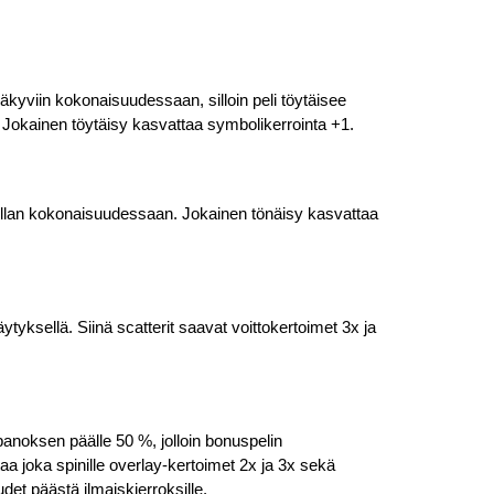
äkyviin kokonaisuudessaan, silloin peli töytäisee
. Jokainen töytäisy kasvattaa symbolikerrointa +1.
llan kokonaisuudessaan. Jokainen tönäisy kasvattaa
ytyksellä. Siinä scatterit saavat voittokertoimet 3x ja
panoksen päälle 50 %, jolloin bonuspelin
 joka spinille overlay-kertoimet 2x ja 3x sekä
det päästä ilmaiskierroksille.