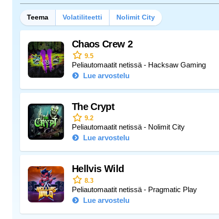
Teema
Volatiliteetti
Nolimit City
Chaos Crew 2
9.5
Peliautomaatit netissä - Hacksaw Gaming
Lue arvostelu
The Crypt
9.2
Peliautomaatit netissä - Nolimit City
Lue arvostelu
Hellvis Wild
8.3
Peliautomaatit netissä - Pragmatic Play
Lue arvostelu