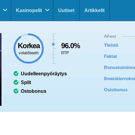
Kasinopelit
Uutiset
Artikkelit
Aiheet
Korkea
96.0%
Yleistä
volatiliteetti
RTP
Faktat
Bonustoiminn
Uudelleenpyöräytys
Ilmaiskierroks
Split
Ostobonus
Ostobonus