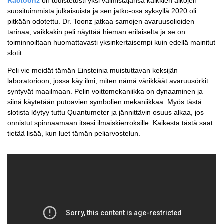
Ractoonz
on todistetusti yksi valmistajansa kaikkien aikojen
suosituimmista julkaisuista ja sen jatko-osa syksyllä 2020 oli
pitkään odotettu. Dr. Toonz jatkaa samojen avaruusolioiden
tarinaa, vaikkakin peli näyttää hieman erilaiselta ja se on
toiminnoiltaan huomattavasti yksinkertaisempi kuin edellä mainitut
slotit.
Peli vie meidät tämän Einsteinia muistuttavan keksijän
laboratorioon, jossa käy ilmi, miten nämä värikkäät avaruusörkit
syntyvät maailmaan. Pelin voittomekaniikka on dynaaminen ja
siinä käytetään putoavien symbolien mekaniikkaa. Myös tästä
slotista löytyy tuttu Quantumeter ja jännittävin osuus alkaa, jos
onnistut spinnaamaan itsesi ilmaiskierroksille. Kaikesta tästä saat
tietää lisää, kun luet tämän peliarvostelun.