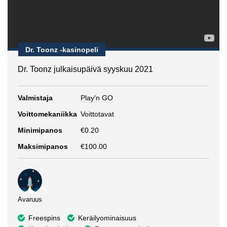
Dr. Toonz -kasinopeli
Dr. Toonz julkaisupäivä syyskuu 2021
Valmistaja
Play'n GO
Voittomekaniikka
Voittotavat
Minimipanos
€0.20
Maksimipanos
€100.00
Avaruus
Freespins
Keräilyominaisuus