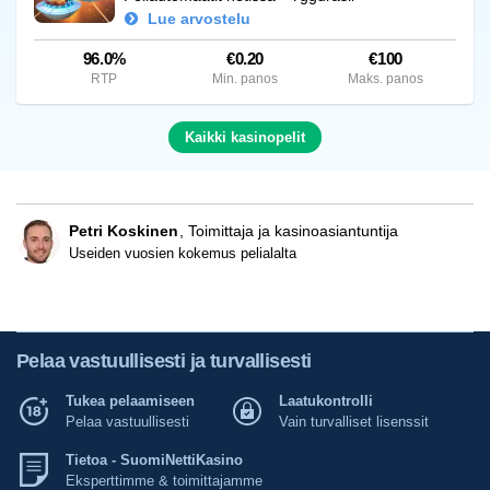
Lue arvostelu
96.0%
€0.20
€100
RTP
Min. panos
Maks. panos
Kaikki kasinopelit
Petri Koskinen
Toimittaja ja kasinoasiantuntija
Useiden vuosien kokemus pelialalta
Pelaa vastuullisesti ja turvallisesti
Tukea pelaamiseen
Laatukontrolli
Pelaa vastuullisesti
Vain turvalliset lisenssit
Tietoa - SuomiNettiKasino
Eksperttimme & toimittajamme