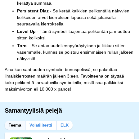
kerättyä summaa.
Persistent Diaz
- Se kerää kaikkien pelikentällä näkyvien
kolikoiden arvot kierroksen lopussa sekä jokaisella
seuraavalla kierroksella.
Level Up
- Tämä symboli laajentaa pelikentän ja muuttuu
sitten kolikoksi.
Toro
– Se antaa uudelleenpyöräytyksen ja liikkuu sitten
vasemmalle, kunnes se poistuu ensimmäisen rullan jälkeen
näkyvistä.
Aina kun saat uuden symbolin bonuspelissä, se palauttaa
ilmaiskierrosten määrän jälleen 3:een. Tavoitteena on täyttää
koko pelikenttä tarrautuvilla symboleilla, mistä saa palkkioksi
maksimivoiton eli 10 000 x panos!
Samantyylisiä pelejä
Teema
Volatiliteetti
ELK