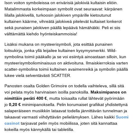
Ison voiton symboleissa on erivärisiä jalokiviä kultaisin eliöin.
Matalimmasta korkeimpaan symbolit ovat seuraavat: kärpänen
liilalla jalokivellä, turkoosin jalokiven ympärille kietoutunut
kultainen käärme, vihreätä jalokiveä pitelevät kultaiset lonkerot
sekä punaisen jalokiven päällä lepäävä hämähäkki. Peli ei siis
välttämättä kiehdo hyönteiskammoisia!
Lisäksi mukana on mysteerisymboli, jota esittää punainen
loitsukirja, jonka yllä leijailee kultainen kysymysmerkki. Wild-
symbolina toimii pääkallo ja se voi esiintyä ainoastaan silloin, kun
mysteerisymboliominaisuus on aktivoituna. Ilmaiskierroksia varten
scatter-symbolina toimii kultainen avaimenreikä ja symbolin päällä
lukee vielä selventävästi SCATTER.
Panosten osalta Golden Grimoire on todella vaihteleva, sillä sitä
voi pelata myös harvinaisen isoilla panoksilla.
Maksimipanos on
nimittäin peräti 400 €
, mutta toisaalta rullat lähtevät pyörimään
jo
0,20 €
minimipanoksella. Pelin korumaiset grafiikat yhdistettynä
salaperäiseen musiikkiin lataavat todella jännittävän tunnelman ja
takaavat varmasti viihdyttävän pelielämyksen. Lähes kaikki
Suomi
casinot
tarjoavat pelin myös mobiilissa, joten sitä kannattaa
kokeilla myös kännykällä tai tabletilla.