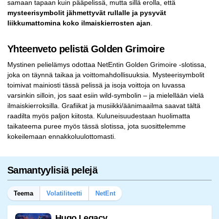
samaan tapaan kuin pääpelissä, mutta sillä erolla, että
mysteerisymbolit jähmettyvät rullalle ja pysyvät
liikkumattomina koko ilmaiskierrosten ajan
.
Yhteenveto pelistä Golden Grimoire
Mystinen pelielämys odottaa NetEntin Golden Grimoire -slotissa,
joka on täynnä taikaa ja voittomahdollisuuksia. Mysteerisymbolit
toimivat mainiosti tässä pelissä ja isoja voittoja on luvassa
varsinkin silloin, jos saat esiin wild-symbolin – ja mielellään vielä
ilmaiskierroksilla. Grafiikat ja musiikki/äänimaailma saavat tältä
raadilta myös paljon kiitosta. Kuluneisuudestaan huolimatta
taikateema puree myös tässä slotissa, jota suosittelemme
kokeilemaan ennakkoluulottomasti.
Samantyylisiä pelejä
Teema
Volatiliteetti
NetEnt
Hugo Legacy