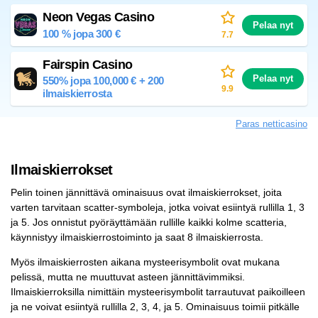
Neon Vegas Casino
Pelaa nyt
100 % jopa 300 €
7.7
Fairspin Casino
Pelaa nyt
550% jopa 100,000 € + 200
9.9
ilmaiskierrosta
Paras netticasino
Ilmaiskierrokset
Pelin toinen jännittävä ominaisuus ovat ilmaiskierrokset, joita
varten tarvitaan scatter-symboleja, jotka voivat esiintyä rullilla 1, 3
ja 5. Jos onnistut pyöräyttämään rullille kaikki kolme scatteria,
käynnistyy ilmaiskierrostoiminto ja saat 8 ilmaiskierrosta.
Myös ilmaiskierrosten aikana mysteerisymbolit ovat mukana
pelissä, mutta ne muuttuvat asteen jännittävimmiksi.
Ilmaiskierroksilla nimittäin mysteerisymbolit tarrautuvat paikoilleen
ja ne voivat esiintyä rullilla 2, 3, 4, ja 5. Ominaisuus toimii pitkälle