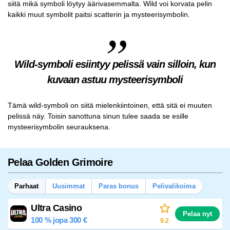
siitä mikä symboli löytyy äärivasemmalta. Wild voi korvata pelin
kaikki muut symbolit paitsi scatterin ja mysteerisymbolin.
Wild-symboli esiintyy pelissä vain silloin, kun
kuvaan astuu mysteerisymboli
Tämä wild-symboli on siitä mielenkiintoinen, että sitä ei muuten
pelissä näy. Toisin sanottuna sinun tulee saada se esille
mysteerisymbolin seurauksena.
Pelaa Golden Grimoire
Parhaat
Uusimmat
Paras bonus
Pelivalikoima
Ultra Casino
Pelaa nyt
100 % jopa 300 €
9.2