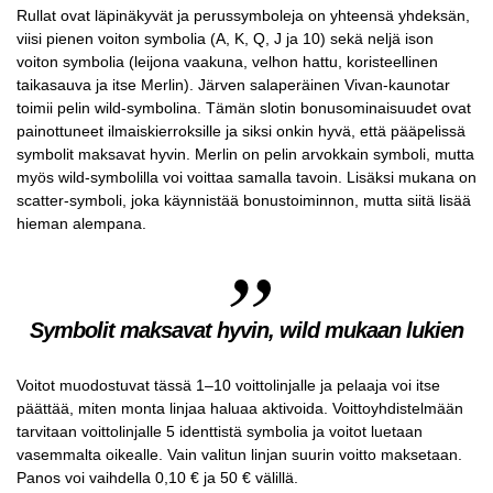
Rullat ovat läpinäkyvät ja perussymboleja on yhteensä yhdeksän,
viisi pienen voiton symbolia (A, K, Q, J ja 10) sekä neljä ison
voiton symbolia (leijona vaakuna, velhon hattu, koristeellinen
taikasauva ja itse Merlin). Järven salaperäinen Vivan-kaunotar
toimii pelin wild-symbolina. Tämän slotin bonusominaisuudet ovat
painottuneet ilmaiskierroksille ja siksi onkin hyvä, että pääpelissä
symbolit maksavat hyvin. Merlin on pelin arvokkain symboli, mutta
myös wild-symbolilla voi voittaa samalla tavoin. Lisäksi mukana on
scatter-symboli, joka käynnistää bonustoiminnon, mutta siitä lisää
hieman alempana.
Symbolit maksavat hyvin, wild mukaan lukien
Voitot muodostuvat tässä 1–10 voittolinjalle ja pelaaja voi itse
päättää, miten monta linjaa haluaa aktivoida. Voittoyhdistelmään
tarvitaan voittolinjalle 5 identtistä symbolia ja voitot luetaan
vasemmalta oikealle. Vain valitun linjan suurin voitto maksetaan.
Panos voi vaihdella 0,10 € ja 50 € välillä.