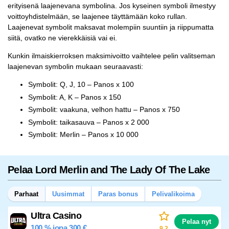
erityisenä laajenevana symbolina. Jos kyseinen symboli ilmestyy
voittoyhdistelmään, se laajenee täyttämään koko rullan.
Laajenevat symbolit maksavat molempiin suuntiin ja riippumatta
siitä, ovatko ne vierekkäisiä vai ei.
Kunkin ilmaiskierroksen maksimivoitto vaihtelee pelin valitseman
laajenevan symbolin mukaan seuraavasti:
Symbolit: Q, J, 10 – Panos x 100
Symbolit: A, K – Panos x 150
Symbolit: vaakuna, velhon hattu – Panos x 750
Symbolit: taikasauva – Panos x 2 000
Symbolit: Merlin – Panos x 10 000
Pelaa Lord Merlin and The Lady Of The Lake
Parhaat
Uusimmat
Paras bonus
Pelivalikoima
Ultra Casino
Pelaa nyt
100 % jopa 300 €
9.2