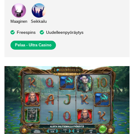
Maaginen
Seikkailu
Freespins
Uudelleenpyöräytys
Pelaa - Ultra Casino