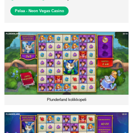
Pelaa - Neon Vegas Casino
Plunderland kolikkopeli