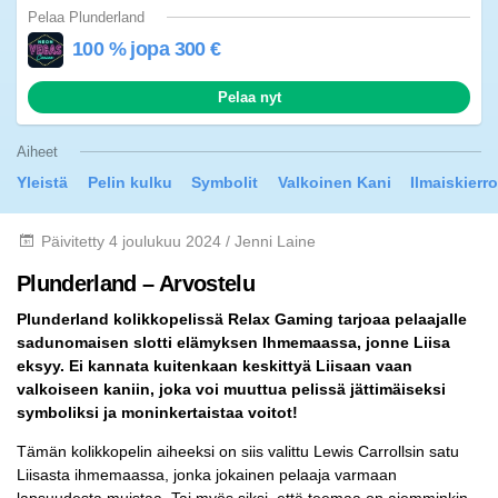
Pelaa Plunderland
100 % jopa 300 €
Pelaa nyt
Aiheet
Yleistä
Pelin kulku
Symbolit
Valkoinen Kani
Ilmaiskierr
Päivitetty 4 joulukuu 2024 / Jenni Laine
Plunderland – Arvostelu
Plunderland kolikkopelissä Relax Gaming tarjoaa pelaajalle
sadunomaisen slotti elämyksen Ihmemaassa, jonne Liisa
eksyy. Ei kannata kuitenkaan keskittyä Liisaan vaan
valkoiseen kaniin, joka voi muuttua pelissä jättimäiseksi
symboliksi ja moninkertaistaa voitot!
Tämän kolikkopelin aiheeksi on siis valittu Lewis Carrollsin satu
Liisasta ihmemaassa, jonka jokainen pelaaja varmaan