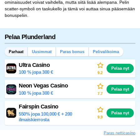
ominaisuudet voivat vaihdella, mutta siitä lisää alempana. Pelin
scatter-symboli on taskukello ja tämä voi auttaa sinua pääsemään
bonuspeliin.
Pelaa Plunderland
Parhaat
Uusimmat
Paras bonus
Pelivalikoima
Ultra Casino
Pelaa nyt
100 % jopa 300 €
9.2
Neon Vegas Casino
Pelaa nyt
100 % jopa 300 €
7.7
Fairspin Casino
Pelaa nyt
550% jopa 100,000 € + 200
9.9
ilmaiskierrosta
Paras netticasino