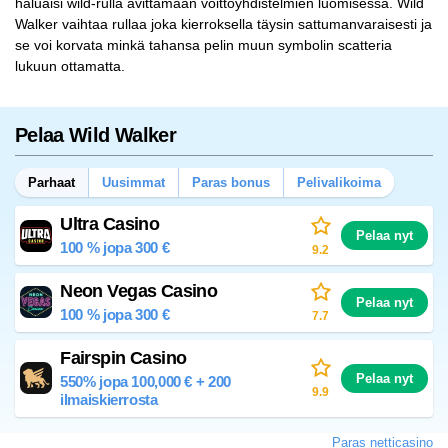
haluaisi wild-rulla avittamaan voittoyhdistelmien luomisessa. Wild
Walker vaihtaa rullaa joka kierroksella täysin sattumanvaraisesti ja
se voi korvata minkä tahansa pelin muun symbolin scatteria
lukuun ottamatta.
Pelaa Wild Walker
Parhaat
Uusimmat
Paras bonus
Pelivalikoima
Ultra Casino
Pelaa nyt
100 % jopa 300 €
9.2
Neon Vegas Casino
Pelaa nyt
100 % jopa 300 €
7.7
Fairspin Casino
Pelaa nyt
550% jopa 100,000 € + 200
9.9
ilmaiskierrosta
Paras netticasino