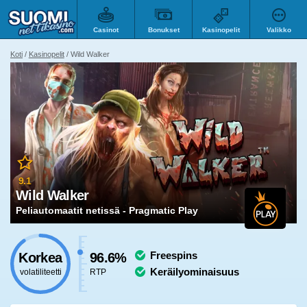
Casinot
Bonukset
Kasinopelit
Valikko
Koti
Kasinopelit
Wild Walker
9.1
Wild Walker
Peliautomaatit netissä - Pragmatic Play
Freespins
Korkea
96.6%
Keräilyominaisuus
volatiliteetti
RTP