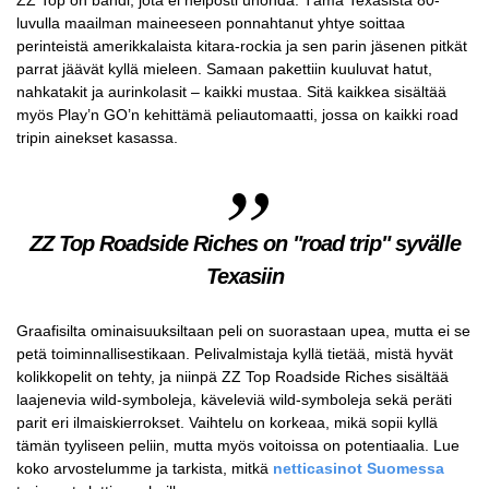
ZZ Top on bändi, jota ei helposti unohda. Tämä Texasista 80-
luvulla maailman maineeseen ponnahtanut yhtye soittaa
perinteistä amerikkalaista kitara-rockia ja sen parin jäsenen pitkät
parrat jäävät kyllä mieleen. Samaan pakettiin kuuluvat hatut,
nahkatakit ja aurinkolasit – kaikki mustaa. Sitä kaikkea sisältää
myös Play’n GO’n kehittämä peliautomaatti, jossa on kaikki road
tripin ainekset kasassa.
ZZ Top Roadside Riches on "road trip" syvälle
Texasiin
Graafisilta ominaisuuksiltaan peli on suorastaan upea, mutta ei se
petä toiminnallisestikaan. Pelivalmistaja kyllä tietää, mistä hyvät
kolikkopelit on tehty, ja niinpä ZZ Top Roadside Riches sisältää
laajenevia wild-symboleja, käveleviä wild-symboleja sekä peräti
parit eri ilmaiskierrokset. Vaihtelu on korkeaa, mikä sopii kyllä
tämän tyyliseen peliin, mutta myös voitoissa on potentiaalia. Lue
koko arvostelumme ja tarkista, mitkä
netticasinot Suomessa