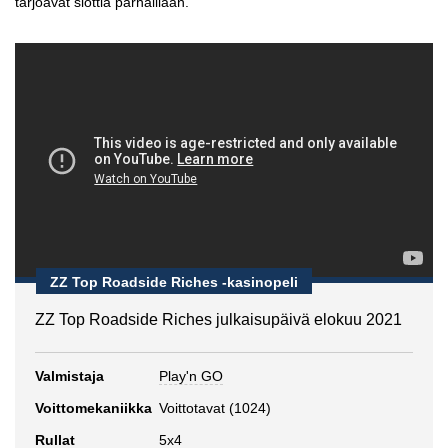
tarjoavat slottia parhaillaan.
ZZ Top Roadside Riches -kasinopeli
ZZ Top Roadside Riches julkaisupäivä elokuu 2021
Valmistaja
Play'n GO
Voittomekaniikka
Voittotavat (1024)
Rullat
5x4