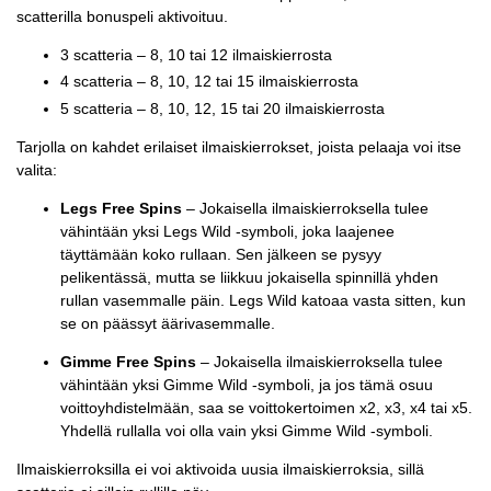
scatterilla bonuspeli aktivoituu.
3 scatteria – 8, 10 tai 12 ilmaiskierrosta
4 scatteria – 8, 10, 12 tai 15 ilmaiskierrosta
5 scatteria – 8, 10, 12, 15 tai 20 ilmaiskierrosta
Tarjolla on kahdet erilaiset ilmaiskierrokset, joista pelaaja voi itse
valita:
Legs Free Spins
– Jokaisella ilmaiskierroksella tulee
vähintään yksi Legs Wild -symboli, joka laajenee
täyttämään koko rullaan. Sen jälkeen se pysyy
pelikentässä, mutta se liikkuu jokaisella spinnillä yhden
rullan vasemmalle päin. Legs Wild katoaa vasta sitten, kun
se on päässyt äärivasemmalle.
Gimme Free Spins
– Jokaisella ilmaiskierroksella tulee
vähintään yksi Gimme Wild -symboli, ja jos tämä osuu
voittoyhdistelmään, saa se voittokertoimen x2, x3, x4 tai x5.
Yhdellä rullalla voi olla vain yksi Gimme Wild -symboli.
Ilmaiskierroksilla ei voi aktivoida uusia ilmaiskierroksia, sillä