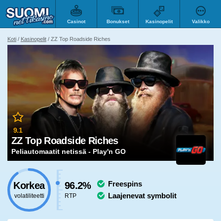
Casinot
Bonukset
Kasinopelit
Valikko
Koti
Kasinopelit
ZZ Top Roadside Riches
9.1
ZZ Top Roadside Riches
Peliautomaatit netissä - Play'n GO
Freespins
Korkea
96.2%
Laajenevat symbolit
volatiliteetti
RTP