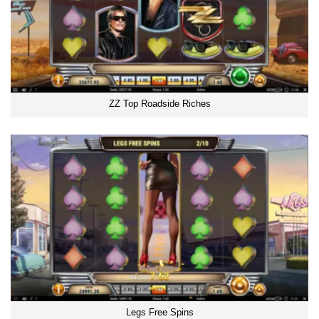
ZZ Top Roadside Riches
Legs Free Spins