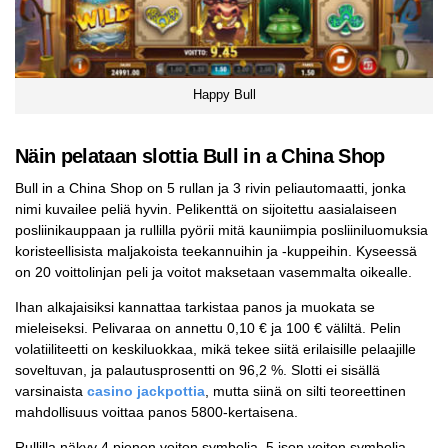
Happy Bull
Näin pelataan slottia Bull in a China Shop
Bull in a China Shop on 5 rullan ja 3 rivin peliautomaatti, jonka
nimi kuvailee peliä hyvin. Pelikenttä on sijoitettu aasialaiseen
posliinikauppaan ja rullilla pyörii mitä kauniimpia posliiniluomuksia
koristeellisista maljakoista teekannuihin ja -kuppeihin. Kyseessä
on 20 voittolinjan peli ja voitot maksetaan vasemmalta oikealle.
Ihan alkajaisiksi kannattaa tarkistaa panos ja muokata se
mieleiseksi. Pelivaraa on annettu 0,10 € ja 100 € väliltä. Pelin
volatiiliteetti on keskiluokkaa, mikä tekee siitä erilaisille pelaajille
soveltuvan, ja palautusprosentti on 96,2 %. Slotti ei sisällä
varsinaista
casino jackpottia
, mutta siinä on silti teoreettinen
mahdollisuus voittaa panos 5800-kertaisena.
Rullilla näkyy 4 pienen voiton symbolia, 5 ison voiton symbolia