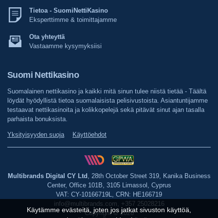
Tietoa - SuomiNettiKasino
Eksperttimme & toimittajamme
Ota yhteyttä
Vastaamme kysymyksiisi
Suomi Nettikasino
Suomalainen nettikasino ja kaikki mitä sinun tulee niistä tietää - Täältä
löydät hyödyllistä tietoa suomalaisista pelisivustoista. Asiantuntijamme
testaavat nettikasinoita ja kolikkopelejä sekä pitävät sinut ajan tasalla
parhaista bonuksista.
Yksityisyyden suoja
Käyttöehdot
Multibrands Digital CY Ltd
, 28th October Street 319, Kanika Business
Center, Office 101B, 3105 Limassol, Cyprus
VAT: CY-10166719L, CRN: HE166719
info@multibrands.com, +357 25028216
Käytämme evästeitä, joten jos jatkat sivuston käyttöä,
Copyright © 2026