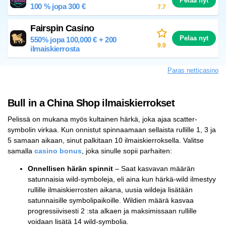
Pelaa nyt
100 % jopa 300 €
7.7
Fairspin Casino
Pelaa nyt
550% jopa 100,000 € + 200
9.9
ilmaiskierrosta
Paras netticasino
Bull in a China Shop ilmaiskierrokset
Pelissä on mukana myös kultainen härkä, joka ajaa scatter-
symbolin virkaa. Kun onnistut spinnaamaan sellaista rullille 1, 3 ja
5 samaan aikaan, sinut palkitaan 10 ilmaiskierroksella. Valitse
samalla
casino bonus
, joka sinulle sopii parhaiten:
Onnellisen härän spinnit
– Saat kasvavan määrän
satunnaisia wild-symboleja, eli aina kun härkä-wild ilmestyy
rullille ilmaiskierrosten aikana, uusia wildeja lisätään
satunnaisille symbolipaikoille. Wildien määrä kasvaa
progressiivisesti 2 :sta alkaen ja maksimissaan rullille
voidaan lisätä 14 wild-symbolia.