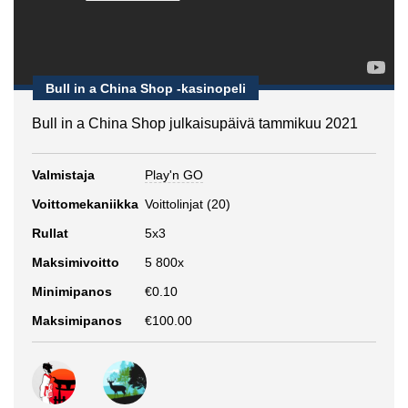
Bull in a China Shop -kasinopeli
Bull in a China Shop julkaisupäivä tammikuu 2021
Valmistaja
Play'n GO
Voittomekaniikka
Voittolinjat (20)
Rullat
5x3
Maksimivoitto
5 800x
Minimipanos
€0.10
Maksimipanos
€100.00