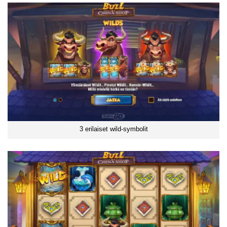
3 erilaiset wild-symbolit