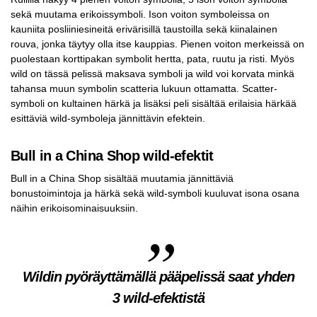
sekä muutama erikoissymboli. Ison voiton symboleissa on
kauniita posliiniesineitä erivärisillä taustoilla sekä kiinalainen
rouva, jonka täytyy olla itse kauppias. Pienen voiton merkeissä on
puolestaan korttipakan symbolit hertta, pata, ruutu ja risti. Myös
wild on tässä pelissä maksava symboli ja wild voi korvata minkä
tahansa muun symbolin scatteria lukuun ottamatta. Scatter-
symboli on kultainen härkä ja lisäksi peli sisältää erilaisia härkää
esittäviä wild-symboleja jännittävin efektein.
Bull in a China Shop wild-efektit
Bull in a China Shop sisältää muutamia jännittäviä
bonustoimintoja ja härkä sekä wild-symboli kuuluvat isona osana
näihin erikoisominaisuuksiin.
Wildin pyöräyttämällä pääpelissä saat yhden
3 wild-efektistä