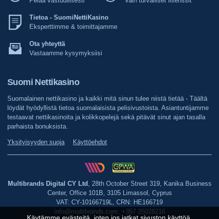
Pelaa vastuullisesti
Vain turvalliset lisenssit
Tietoa - SuomiNettiKasino
Eksperttimme & toimittajamme
Ota yhteyttä
Vastaamme kysymyksiisi
Suomi Nettikasino
Suomalainen nettikasino ja kaikki mitä sinun tulee niistä tietää - Täältä
löydät hyödyllistä tietoa suomalaisista pelisivustoista. Asiantuntijamme
testaavat nettikasinoita ja kolikkopelejä sekä pitävät sinut ajan tasalla
parhaista bonuksista.
Yksityisyyden suoja
Käyttöehdot
Multibrands Digital CY Ltd
, 28th October Street 319, Kanika Business
Center, Office 101B, 3105 Limassol, Cyprus
VAT: CY-10166719L, CRN: HE166719
info@multibrands.com, +357 25028216
Käytämme evästeitä, joten jos jatkat sivuston käyttöä,