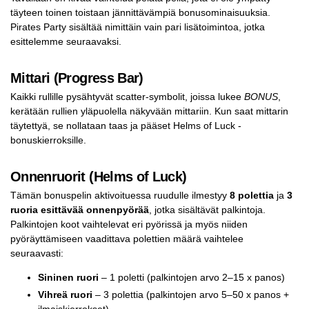
täyteen toinen toistaan jännittävämpiä bonusominaisuuksia.
Pirates Party sisältää nimittäin vain pari lisätoimintoa, jotka
esittelemme seuraavaksi.
Mittari (Progress Bar)
Kaikki rullille pysähtyvät scatter-symbolit, joissa lukee
BONUS
,
kerätään rullien yläpuolella näkyvään mittariin. Kun saat mittarin
täytettyä, se nollataan taas ja pääset Helms of Luck -
bonuskierroksille.
Onnenruorit (Helms of Luck)
Tämän bonuspelin aktivoituessa ruudulle ilmestyy
8 polettia
ja
3
ruoria esittävää onnenpyörää
, jotka sisältävät palkintoja.
Palkintojen koot vaihtelevat eri pyörissä ja myös niiden
pyöräyttämiseen vaadittava polettien määrä vaihtelee
seuraavasti:
Sininen ruori
– 1 poletti (palkintojen arvo 2–15 x panos)
Vihreä ruori
– 3 polettia (palkintojen arvo 5–50 x panos +
ilmaiskierrokset)