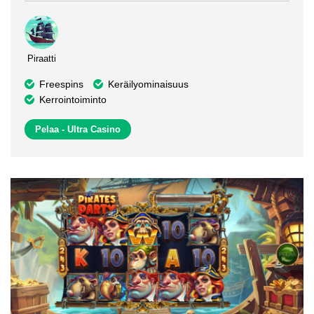
Piraatti
Freespins
Keräilyominaisuus
Kerrointoiminto
Pelaa - Ultra Casino