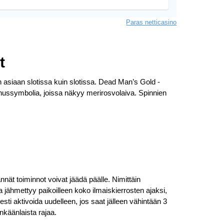
Paras netticasino
t
n asiaan slotissa kuin slotissa. Dead Man’s Gold -
onussymbolia, joissa näkyy merirosvolaiva. Spinnien
nnät toiminnot voivat jäädä päälle. Nimittäin
a jähmettyy paikoilleen koko ilmaiskierrosten ajaksi,
sti aktivoida uudelleen, jos saat jälleen vähintään 3
nkäänlaista rajaa.