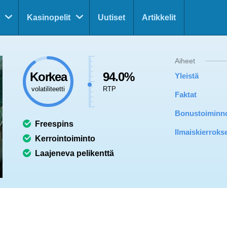
Kasinopelit
Uutiset
Artikkelit
Aiheet
Korkea
94.0%
Yleistä
volatiliteetti
RTP
Faktat
Bonustoiminn
Freespins
Ilmaiskierroks
Kerrointoiminto
Laajeneva pelikenttä