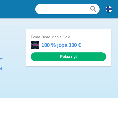
Pelaa Dead Man's Gold
100 % jopa 300 €
Pelaa nyt
ot
et