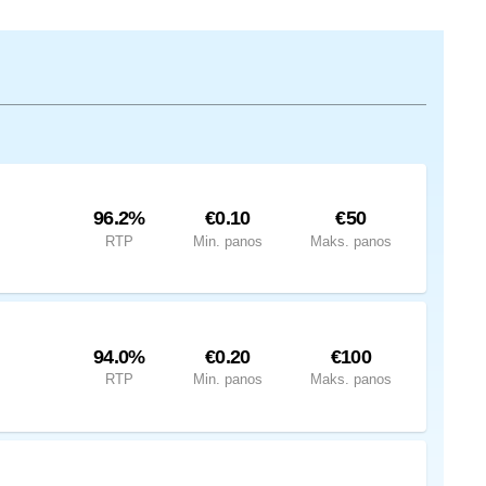
96.2%
€0.10
€50
RTP
Min. panos
Maks. panos
94.0%
€0.20
€100
RTP
Min. panos
Maks. panos