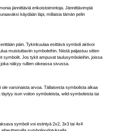
nia jännittäviä erikoistoimintoja. Jännittävimpiä
euraavaksi käydään läpi, millaisia tämän pelin
kenttään päin. Tykinkuulaa esittävä symboli aktivoi
ulua muistuttaviin symboleihin. Niistä paljastuu sitten
iset symbolit. Jos tykit ampuvat taulusymboleihin, joissa
, joka näkyy rullien oikeassa sivussa.
 ole varsinaista arvoa. Tällaisesta symbolista alkaa
oka täytyy ison voiton symboleista, wild-symboleista tai
aksava symboli voi esiintyä 2x2, 3x3 tai 4x4
on aiheuttamalla symbolipudotuksella.