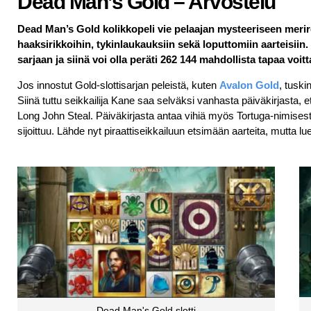
Dead Man’s Gold – Arvostelu
Dead Man’s Gold kolikkopeli vie pelaajan mysteeriseen merir
haaksirikkoihin, tykinlaukauksiin sekä loputtomiin aarteisiin.
sarjaan ja siinä voi olla peräti 262 144 mahdollista tapaa voitt
Jos innostut Gold-slottisarjan peleistä, kuten
Avalon Gold
, tusk
Siinä tuttu seikkailija Kane saa selväksi vanhasta päiväkirjasta,
Long John Steal. Päiväkirjasta antaa vihiä myös Tortuga-nimisest
sijoittuu. Lähde nyt piraattiseikkailuun etsimään aarteita, mutta l
Dead Man's Gold slotti