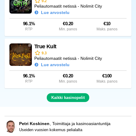
9.2
Peliautomaatit netissä - Nolimit City
Lue arvostelu
96.1%
€0.20
€10
RTP
Min. panos
Maks. panos
True Kult
9.3
Peliautomaatit netissä - Nolimit City
Lue arvostelu
96.1%
€0.20
€100
RTP
Min. panos
Maks. panos
Kaikki kasinopelit
Petri Koskinen
Toimittaja ja kasinoasiantuntija
Useiden vuosien kokemus pelialalta