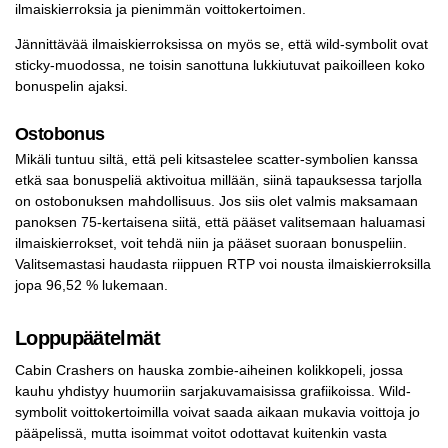
ilmaiskierroksia ja pienimmän voittokertoimen.
Jännittävää ilmaiskierroksissa on myös se, että wild-symbolit ovat
sticky-muodossa, ne toisin sanottuna lukkiutuvat paikoilleen koko
bonuspelin ajaksi.
Ostobonus
Mikäli tuntuu siltä, että peli kitsastelee scatter-symbolien kanssa
etkä saa bonuspeliä aktivoitua millään, siinä tapauksessa tarjolla
on ostobonuksen mahdollisuus. Jos siis olet valmis maksamaan
panoksen 75-kertaisena siitä, että pääset valitsemaan haluamasi
ilmaiskierrokset, voit tehdä niin ja pääset suoraan bonuspeliin.
Valitsemastasi haudasta riippuen RTP voi nousta ilmaiskierroksilla
jopa 96,52 % lukemaan.
Loppupäätelmät
Cabin Crashers on hauska zombie-aiheinen kolikkopeli, jossa
kauhu yhdistyy huumoriin sarjakuvamaisissa grafiikoissa. Wild-
symbolit voittokertoimilla voivat saada aikaan mukavia voittoja jo
pääpelissä, mutta isoimmat voitot odottavat kuitenkin vasta