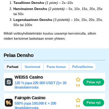
Tavallinen Densho
(1 piste)
– 2x–10x
Harvinainen Densho
(2 pistettä)
– 5x, 10x, 15x, 20x, 25x
tai 50x
Legendaarinen Densho
(3 pistettä)
– 10x, 15x, 20x, 25x,
50x tai 100x
Mikäli voittoyhdistelmään kuuluu useampi kerroinrulla, silloin
niiden kertoimet lasketaan ensin yhteen.
Pelaa Densho
Parhaat
Uusimmat
Paras bonus
Pelivalikoima
WEISS Casino
Pelaa nyt
125 % jopa 225 000 USDT (!)+ 30
9.8
ilmaiskierrosta
Fairspin Casino
Pelaa nyt
550% jopa 100,000 € + 200
9.9
ilmaiskierrosta