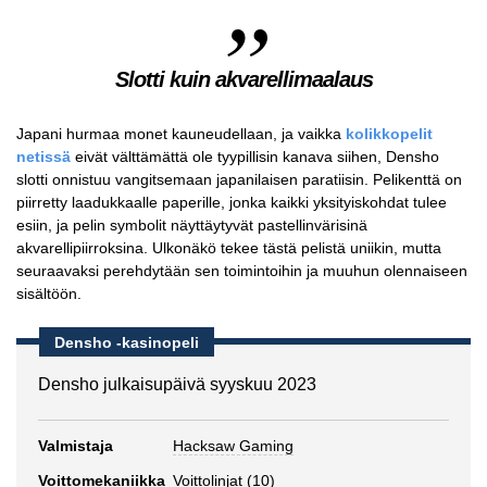
Slotti kuin akvarellimaalaus
Japani hurmaa monet kauneudellaan, ja vaikka
kolikkopelit
netissä
eivät välttämättä ole tyypillisin kanava siihen, Densho
slotti onnistuu vangitsemaan japanilaisen paratiisin. Pelikenttä on
piirretty laadukkaalle paperille, jonka kaikki yksityiskohdat tulee
esiin, ja pelin symbolit näyttäytyvät pastellinvärisinä
akvarellipiirroksina. Ulkonäkö tekee tästä pelistä uniikin, mutta
seuraavaksi perehdytään sen toimintoihin ja muuhun olennaiseen
sisältöön.
Densho -kasinopeli
Densho julkaisupäivä syyskuu 2023
Valmistaja
Hacksaw Gaming
Voittomekaniikka
Voittolinjat (10)