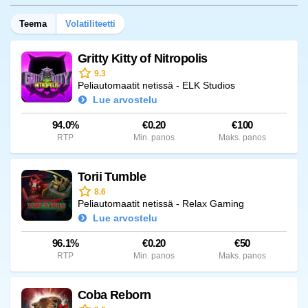
Teema
Volatiliteetti
Gritty Kitty of Nitropolis
9.3
Peliautomaatit netissä - ELK Studios
Lue arvostelu
94.0%
€0.20
€100
RTP
Min. panos
Maks. panos
Torii Tumble
8.6
Peliautomaatit netissä - Relax Gaming
Lue arvostelu
96.1%
€0.20
€50
RTP
Min. panos
Maks. panos
Coba Reborn