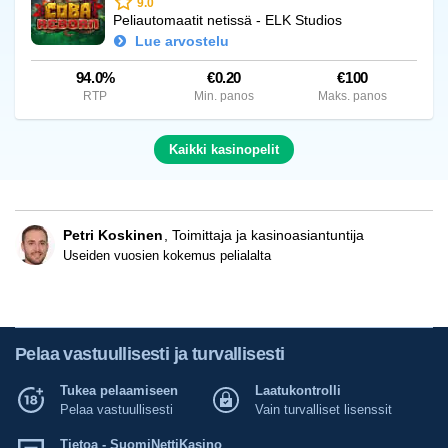
9.0
Peliautomaatit netissä - ELK Studios
Lue arvostelu
94.0%
€0.20
€100
RTP
Min. panos
Maks. panos
Kaikki kasinopelit
Petri Koskinen
Toimittaja ja kasinoasiantuntija
Useiden vuosien kokemus pelialalta
Pelaa vastuullisesti ja turvallisesti
Tukea pelaamiseen
Laatukontrolli
Pelaa vastuullisesti
Vain turvalliset lisenssit
Tietoa - SuomiNettiKasino