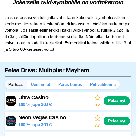
Jokaisella wild-symbolilla on voittokerroin
Ja saadessasi voittolinjalle vähintään kaksi wild-symbolia silloin
kertoimet kerrotaan keskenään eli luvassa on vieläkin huikeampia
voittoja. Jos saisit esimerkiksi kaksi wild-symbolia, rullille 2 (2x) ja
3 (3x), tällöin lopullinen kertoimesi olis 6x. Näin ollen kertoimet
voivat nousta todella korkeiksi. Esimerkiksi kolme wildia rullilla 3, 4
ja 5 tuo 60-kertaiset voitot!
Pelaa Drive: Multiplier Mayhem
Parhaat
Uusimmat
Paras bonus
Pelivalikoima
Ultra Casino
Pelaa nyt
100 % jopa 300 €
9.2
Neon Vegas Casino
Pelaa nyt
100 % jopa 300 €
7.7