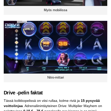
Myös mobiilissa
Nitro-mittari
Drive -pelin faktat
Tässä kolikkopelissä on viisi rullaa, kolme riviä ja
15 pysyvää
voittolinjaa
. Adrenaliinintäyteinen Drive: Multiplier Mayhem on