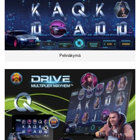
Pelinäkymä