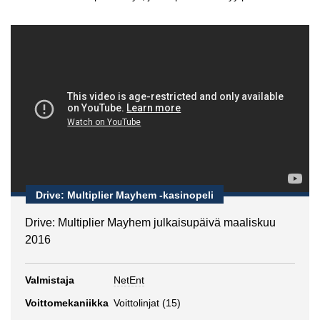
Drive: Multiplier Mayhem -kasinopeli
Drive: Multiplier Mayhem julkaisupäivä maaliskuu
2016
Valmistaja
NetEnt
Voittomekaniikka
Voittolinjat (15)