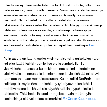
Eikä tässä nyt ihan mistä tahansa hedelmistä puhuta, sillä tässä
pelissä ne näyttävät todella hienoilta! Varsinkin jos olet kiiltävien ja
kimaltelevien asioiden perään, tämä slotti miellyttää silmääsi
varmasti! Nämä hedelmät näyttävät todellakin enemmän
jalokivikoruilta kuin syötäviltä hedelmiltä. Rullilla pyörii seiskojen ja
BAR-symbolien lisäksi kirsikoita, appelsiineja, sitruunoja ja
karhunvatukoita, jota näyttävät aivan siltä kuin ne olisi tehty
kristallista, rubiinista ja muista värikkäistä jalokivistä. Kyseessä on
siis huomattavasti ylellisempi hedelmäpeli kuin vaikkapa
Fruit
Shop
.
Pelin tausta on jätetty melko yksinkertaiseksi ja tarkoituksena on
kai ollut jättää kaikki huomio itse slotin symboleille. Se
yksityiskohta taustassa kuitenkin on, että se imitoi hedelmien
jalokivimäistä olemusta ja kolmiomainen kuvio sisältää eri sävyjä
tuomaan taustaan moniulotteisuutta. Kuten kaikki NetEntin uudet
kolikkopelit, myös tämä on kehitetty työpöytäversion lisäksi
mobiiliversiona ja sitä voi siis käyttää kaikilla älypuhelimilla ja
tableteilla. Tällä hetkellä slotti on rajoitettu vain määrättyihin
casinoihin ja sitä voi pelata esimerkiksi
Mr Green Casinossa
.