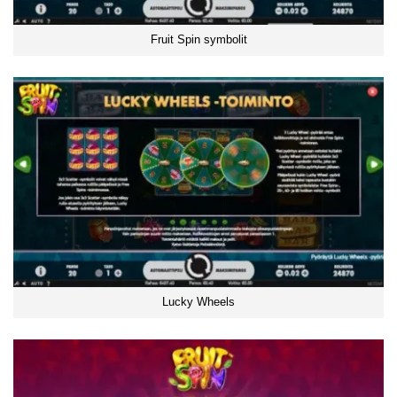
Fruit Spin symbolit
Lucky Wheels