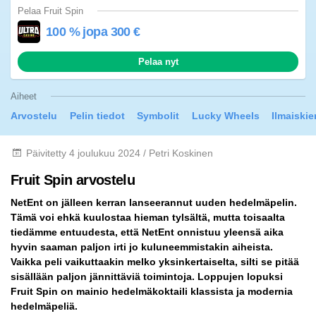
Pelaa Fruit Spin
100 % jopa 300 €
Pelaa nyt
Aiheet
Arvostelu
Pelin tiedot
Symbolit
Lucky Wheels
Ilmaiskie
Päivitetty 4 joulukuu 2024 / Petri Koskinen
Fruit Spin arvostelu
NetEnt on jälleen kerran lanseerannut uuden hedelmäpelin.
Tämä voi ehkä kuulostaa hieman tylsältä, mutta toisaalta
tiedämme entuudesta, että NetEnt onnistuu yleensä aika
hyvin saaman paljon irti jo kuluneemmistakin aiheista.
Vaikka peli vaikuttaakin melko yksinkertaiselta, silti se pitää
sisällään paljon jännittäviä toimintoja. Loppujen lopuksi
Fruit Spin on mainio hedelmäkoktaili klassista ja modernia
hedelmäpeliä.