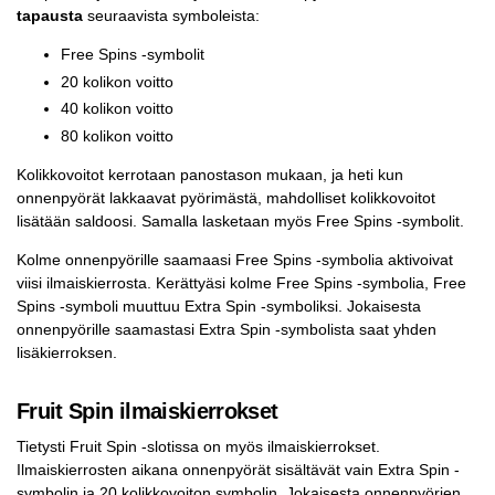
tapausta
seuraavista symboleista:
Free Spins -symbolit
20 kolikon voitto
40 kolikon voitto
80 kolikon voitto
Kolikkovoitot kerrotaan panostason mukaan, ja heti kun
onnenpyörät lakkaavat pyörimästä, mahdolliset kolikkovoitot
lisätään saldoosi. Samalla lasketaan myös Free Spins -symbolit.
Kolme onnenpyörille saamaasi Free Spins -symbolia aktivoivat
viisi ilmaiskierrosta. Kerättyäsi kolme Free Spins -symbolia, Free
Spins -symboli muuttuu Extra Spin -symboliksi. Jokaisesta
onnenpyörille saamastasi Extra Spin -symbolista saat yhden
lisäkierroksen.
Fruit Spin ilmaiskierrokset
Tietysti Fruit Spin -slotissa on myös ilmaiskierrokset.
Ilmaiskierrosten aikana onnenpyörät sisältävät vain Extra Spin -
symbolin ja 20 kolikkovoiton symbolin. Jokaisesta onnenpyörien