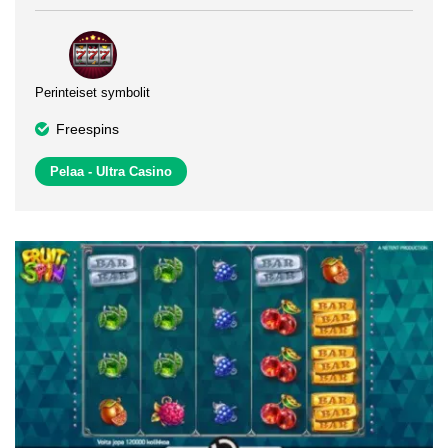
Perinteiset symbolit
Freespins
Pelaa - Ultra Casino