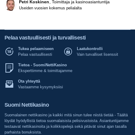
Petri Koskinen
Toimittaja ja kasinoasiantuntija
Useiden vuosien kokemus pelialalta
Pelaa vastuullisesti ja turvallisesti
Tukea pelaamiseen
Laatukontrolli
Pelaa vastuullisesti
Vain turvalliset lisenssit
Tietoa - SuomiNettiKasino
Eksperttimme & toimittajamme
Ota yhteyttä
Vastaamme kysymyksiisi
Suomi Nettikasino
Suomalainen nettikasino ja kaikki mitä sinun tulee niistä tietää - Täältä
löydät hyödyllistä tietoa suomalaisista pelisivustoista. Asiantuntijamme
testaavat nettikasinoita ja kolikkopelejä sekä pitävät sinut ajan tasalla
parhaista bonuksista.