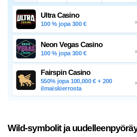
Ultra Casino
K
100 % jopa 300 €
Neon Vegas Casino
K
100 % jopa 300 €
Fairspin Casino
550% jopa 100,000 € + 200
K
ilmaiskierrosta
Wild-symbolit ja uudelleenpyörä