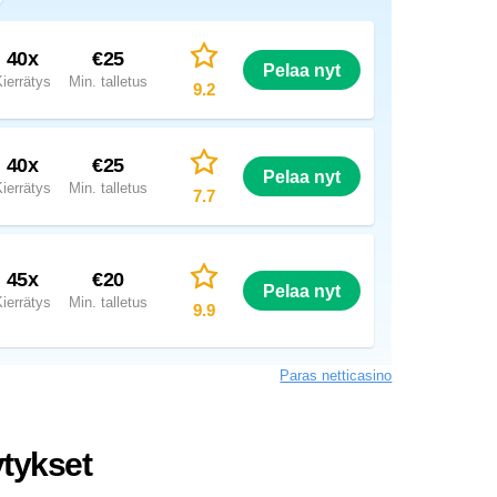
40x
€25
Pelaa nyt
ierrätys
Min. talletus
9.2
40x
€25
Pelaa nyt
ierrätys
Min. talletus
7.7
45x
€20
Pelaa nyt
ierrätys
Min. talletus
9.9
Paras netticasino
ytykset