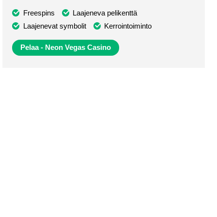
Freespins
Laajeneva pelikenttä
Laajenevat symbolit
Kerrointoiminto
Pelaa - Neon Vegas Casino