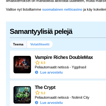
Ilmaiskierrokset on mahdollista aktivoida uudelleen, mutta maksi
Valitse nyt listoiltamme
suomalainen netticasino
ja käy kokeilem
Samantyylisiä pelejä
Teema
Volatiliteetti
Vampire Riches DoubleMax
8.5
Peliautomaatit netissä - Yggdrasil
Lue arvostelu
The Crypt
9.2
Peliautomaatit netissä - Nolimit City
Lue arvostelu