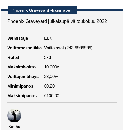
Phoenix Graveyard -kasinopeli
Phoenix Graveyard julkaisupäivä toukokuu 2022
Valmistaja
ELK
Voittomekaniikka
Voittotavat (243-9999999)
Rullat
5x3
Maksimivoitto
10 000x
Voittojen tiheys
23,00%
Minimipanos
€0.20
Maksimipanos
€100.00
Kauhu