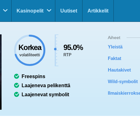
Kasinopelit
Uutiset
Artikkelit
Aiheet
Korkea
95.0%
Yleistä
volatiliteetti
RTP
Faktat
Hautakivet
Freespins
Wild-symbolit
Laajeneva pelikenttä
Ilmaiskierroks
Laajenevat symbolit