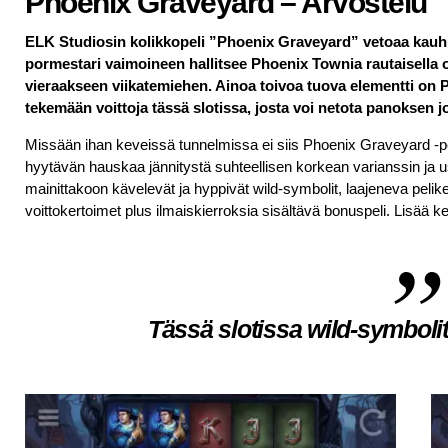
Phoenix Graveyard – Arvostelu
ELK Studiosin kolikkopeli ”Phoenix Graveyard” vetoaa kauhu
pormestari vaimoineen hallitsee Phoenix Townia rautaisella ott
vieraakseen viikatemiehen. Ainoa toivoa tuova elementti on Pho
tekemään voittoja tässä slotissa, josta voi netota panoksen j
Missään ihan keveissä tunnelmissa ei siis Phoenix Graveyard -pel
hyytävän hauskaa jännitystä suhteellisen korkean varianssin ja 
mainittakoon kävelevät ja hyppivät wild-symbolit, laajeneva peli
voittokertoimet plus ilmaiskierroksia sisältävä bonuspeli. Lisää 
Tässä slotissa wild-symbolit