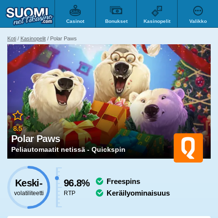
Casinot
Bonukset
Kasinopelit
Valikko
Koti
Kasinopelit
Polar Paws
8.5
Polar Paws
Peliautomaatit netissä - Quickspin
Freespins
Keski-
96.8%
Keräilyominaisuus
volatiliteetti
RTP