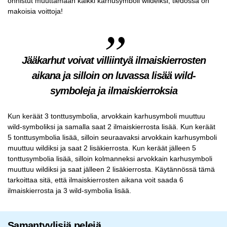
onnistut muuttamaan kaikki karhusymboli wildeiksi, tiedossa on
makoisia voittoja!
Jääkarhut voivat villiintyä ilmaiskierrosten
aikana ja silloin on luvassa lisää wild-
symboleja ja ilmaiskierroksia
Kun keräät 3 tonttusymbolia, arvokkain karhusymboli muuttuu
wild-symboliksi ja samalla saat 2 ilmaiskierrosta lisää. Kun keräät
5 tonttusymbolia lisää, silloin seuraavaksi arvokkain karhusymboli
muuttuu wildiksi ja saat 2 lisäkierrosta. Kun keräät jälleen 5
tonttusymbolia lisää, silloin kolmanneksi arvokkain karhusymboli
muuttuu wildiksi ja saat jälleen 2 lisäkierrosta. Käytännössä tämä
tarkoittaa sitä, että ilmaiskierrosten aikana voit saada 6
ilmaiskierrosta ja 3 wild-symbolia lisää.
Samantyylisiä pelejä