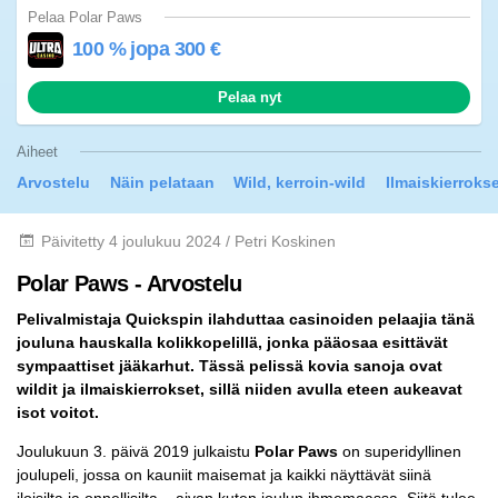
Pelaa Polar Paws
100 % jopa 300 €
Pelaa nyt
Aiheet
Arvostelu
Näin pelataan
Wild, kerroin-wild
Ilmaiskierrokse
Päivitetty 4 joulukuu 2024 / Petri Koskinen
Polar Paws - Arvostelu
Pelivalmistaja Quickspin ilahduttaa casinoiden pelaajia tänä
jouluna hauskalla kolikkopelillä, jonka pääosaa esittävät
sympaattiset jääkarhut. Tässä pelissä kovia sanoja ovat
wildit ja ilmaiskierrokset, sillä niiden avulla eteen aukeavat
isot voitot.
Joulukuun 3. päivä 2019 julkaistu
Polar Paws
on superidyllinen
joulupeli, jossa on kauniit maisemat ja kaikki näyttävät siinä