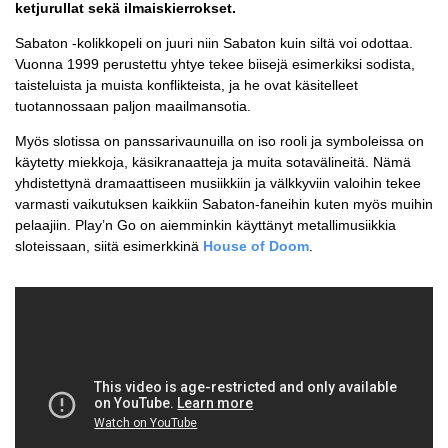
ketjurullat sekä ilmaiskierrokset.
Sabaton -kolikkopeli on juuri niin Sabaton kuin siltä voi odottaa.
Vuonna 1999 perustettu yhtye tekee biisejä esimerkiksi sodista,
taisteluista ja muista konflikteista, ja he ovat käsitelleet
tuotannossaan paljon maailmansotia.
Myös slotissa on panssarivaunuilla on iso rooli ja symboleissa on
käytetty miekkoja, käsikranaatteja ja muita sotavälineitä. Nämä
yhdistettynä dramaattiseen musiikkiin ja välkkyviin valoihin tekee
varmasti vaikutuksen kaikkiin Sabaton-faneihin kuten myös muihin
pelaajiin. Play’n Go on aiemminkin käyttänyt metallimusiikkia
sloteissaan, siitä esimerkkinä
House of Doom
.