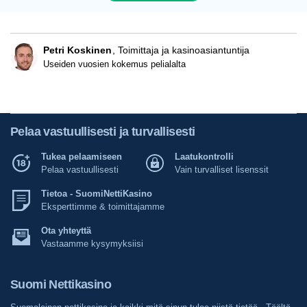
Petri Koskinen
Toimittaja ja kasinoasiantuntija
Useiden vuosien kokemus pelialalta
Pelaa vastuullisesti ja turvallisesti
Tukea pelaamiseen
Laatukontrolli
Pelaa vastuullisesti
Vain turvalliset lisenssit
Tietoa - SuomiNettiKasino
Eksperttimme & toimittajamme
Ota yhteyttä
Vastaamme kysymyksiisi
Suomi Nettikasino