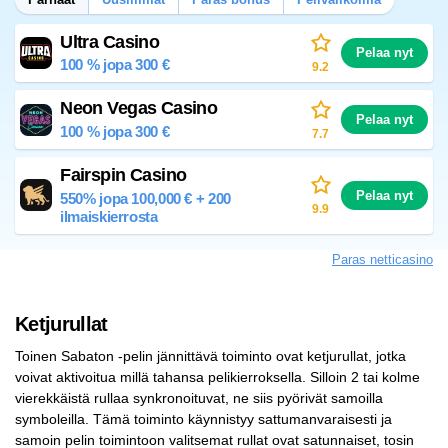
Ultra Casino
Pelaa nyt
100 % jopa 300 €
9.2
Neon Vegas Casino
Pelaa nyt
100 % jopa 300 €
7.7
Fairspin Casino
Pelaa nyt
550% jopa 100,000 € + 200
9.9
ilmaiskierrosta
Paras netticasino
Ketjurullat
Toinen Sabaton -pelin jännittävä toiminto ovat ketjurullat, jotka
voivat aktivoitua millä tahansa pelikierroksella. Silloin 2 tai kolme
vierekkäistä rullaa synkronoituvat, ne siis pyörivät samoilla
symboleilla. Tämä toiminto käynnistyy sattumanvaraisesti ja
samoin pelin toimintoon valitsemat rullat ovat satunnaiset, tosin