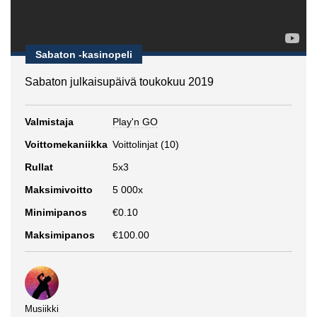
Sabaton -kasinopeli
Sabaton julkaisupäivä toukokuu 2019
Valmistaja
Play'n GO
Voittomekaniikka
Voittolinjat (10)
Rullat
5x3
Maksimivoitto
5 000x
Minimipanos
€0.10
Maksimipanos
€100.00
Musiikki