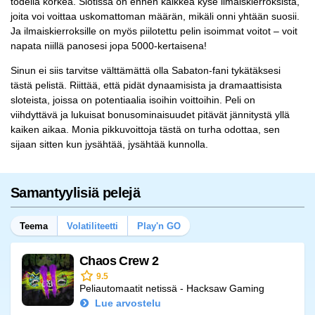
todella korkea. Slotissa on ennen kaikkea kyse ilmaiskierroksista,
joita voi voittaa uskomattoman määrän, mikäli onni yhtään suosii.
Ja ilmaiskierroksille on myös piilotettu pelin isoimmat voitot – voit
napata niillä panosesi jopa 5000-kertaisena!
Sinun ei siis tarvitse välttämättä olla Sabaton-fani tykätäksesi
tästä pelistä. Riittää, että pidät dynaamisista ja dramaattisista
sloteista, joissa on potentiaalia isoihin voittoihin. Peli on
viihdyttävä ja lukuisat bonusominaisuudet pitävät jännitystä yllä
kaiken aikaa. Monia pikkuvoittoja tästä on turha odottaa, sen
sijaan sitten kun jysähtää, jysähtää kunnolla.
Samantyylisiä pelejä
Teema
Volatiliteetti
Play'n GO
Chaos Crew 2
9.5
Peliautomaatit netissä - Hacksaw Gaming
Lue arvostelu