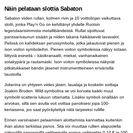
Näin pelataan slottia Sabaton
Sabaton viiden rullan, kolmen rivin ja 10 voittolinjan vaikuttava
slotti, jonka Play’n Go on kehittänyt yhdelle Ruotsin
legendaarisimmista metallibändeistä. Rullat sijoittuvat
panssarivaunun sisään ja niiden takana häikäisevät lavavalot.
Pelissä on kahdeksan perussymbolia, jotka jakautuvat pienen ja
ison voiton symboleihin. Pienen voiton symboleissa näkyy sotaan
liittyviä esineitä – käsikranaatti, miekat, vanhanaikainen
sotakypärä ja rautamaski. Ison voiton symboleissa näkyvät
pitkätukkaiset bändin jäsenet instrumentteineen erivärisillä
taustoilla.
Jokerina on yhtyeen viides jäsen, laualaja ja kosketin soittaja
Joakim Broden. Wild-symbolina se voi korvata kaikki muut
symbolit scatteria lukuun ottamatta. Lisäksi symboli sinällään on
arvokas, sillä sen avulla voit voittaa panoksesi jopa 100-
kertaisena, jos saat pyöräytettyä niitä tarpeeksi rullille.
Ennen varsinaisen pelaamisen aloittamista kannattaa kuitenkin
ihan aluksi tarkistaa panos. Sitä voi muuttaa rullien alapuolella
näkyvällä panosrivillä valitsemalla sopiva vaihtoehto 0,10 € ja 100