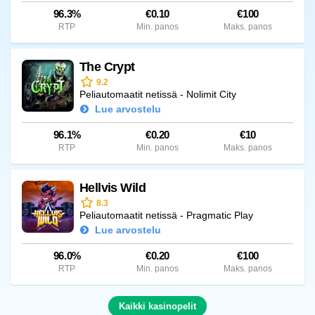
96.3%
€0.10
€100
RTP
Min. panos
Maks. panos
The Crypt
9.2
Peliautomaatit netissä - Nolimit City
Lue arvostelu
96.1%
€0.20
€10
RTP
Min. panos
Maks. panos
Hellvis Wild
8.3
Peliautomaatit netissä - Pragmatic Play
Lue arvostelu
96.0%
€0.20
€100
RTP
Min. panos
Maks. panos
Kaikki kasinopelit