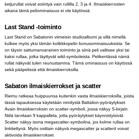
ketjurullat voivat esiintyä vain rullilla 2, 3 ja 4. Ilmaiskierrosten
aikana tämä peliominaisuus ei ole käytössä.
Last Stand -toiminto
Last Stand on Sabatonin viimeisin studioalbumi ja sillä nimellä
kulkee myös yksi tämän kolikkkopelin bonusominaisuuksista. Se
on täysin sattumanvarainen toiminto ja siinä peli valitsee yksi tai
kaksi rullaa, jotka täyttyvät wild-symboleista. Pelikentässä nämä
rullat näkyvät tulen reunustamina. Tämä ominaisuus on käytössä
sekä pääpelissä että ilmaiskierroksilla.
Sabaton ilmaiskierrokset ja scatter
Riemu ratkeaa huippuunsa kuitenkin vasta ilmaiskierroksilla, joista
tässä tapauksessa käytetään nimitystä Battalion-pyöräytykset.
Avain ilmaiskierroksiin on scatter-symboli, jossa näkyy S-kirjain.
Niitä tarvitaan 9 kappalleta, jotta pyöräytykset käynnistyisivät.
Scatter näkyy isona megascatter-symbolina, jos kolme rullaa on
linkitettynä. Myös osittain näkyvä megascatter ja scatterit voivat
aktivoida ilmaiskierrokset.