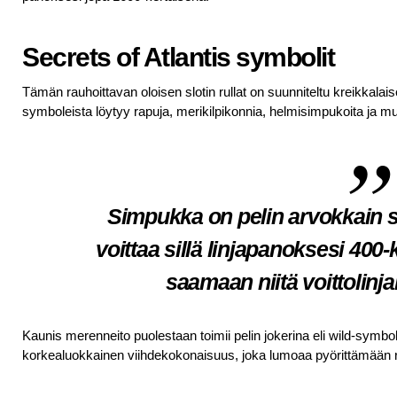
Secrets of Atlantis symbolit
Tämän rauhoittavan oloisen slotin rullat on suunniteltu kreikkalais
symboleista löytyy rapuja, merikilpikonnia, helmisimpukoita ja muit
Simpukka on pelin arvokkain sy
voittaa sillä linjapanoksesi 400-
saamaan niitä voittolinjal
Kaunis merenneito puolestaan toimii pelin jokerina eli wild-symbol
korkealuokkainen viihdekokonaisuus, joka lumoaa pyörittämään rul