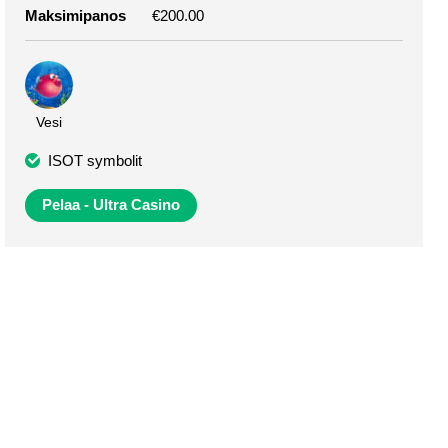
Maksimipanos
€200.00
Vesi
ISOT symbolit
Pelaa - Ultra Casino