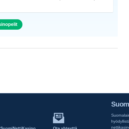
sinopelit
Suomi
Suomalaine
hyödyllist
nettikasin
- SuomiNettiKasino
Ota yhteyttä