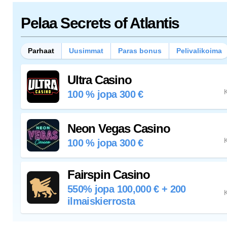
Pelaa Secrets of Atlantis
Parhaat
Uusimmat
Paras bonus
Pelivalikoima
Ultra Casino
K
100 % jopa 300 €
Neon Vegas Casino
K
100 % jopa 300 €
Fairspin Casino
550% jopa 100,000 € + 200
K
ilmaiskierrosta