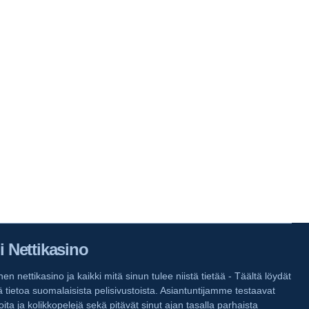
 Nettikasino
n nettikasino ja kaikki mitä sinun tulee niistä tietää - Täältä löydät
ä tietoa suomalaisista pelisivustoista. Asiantuntijamme testaavat
oita ja kolikkopelejä sekä pitävät sinut ajan tasalla parhaista