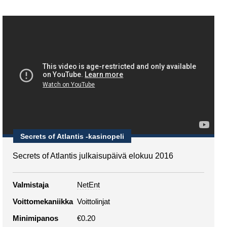
Secrets of Atlantis -kasinopeli
Secrets of Atlantis julkaisupäivä elokuu 2016
Valmistaja
NetEnt
Voittomekaniikka
Voittolinjat
Minimipanos
€0.20