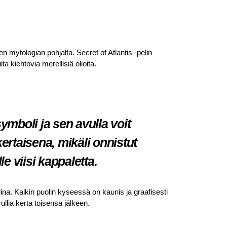
en mytologian pohjalta. Secret of Atlantis -pelin
a kiehtovia merellisiä olioita.
mboli ja sen avulla voit
kertaisena, mikäli onnistut
le viisi kappaletta.
ina. Kaikin puolin kyseessä on kaunis ja graafisesti
lia kerta toisensa jälkeen.