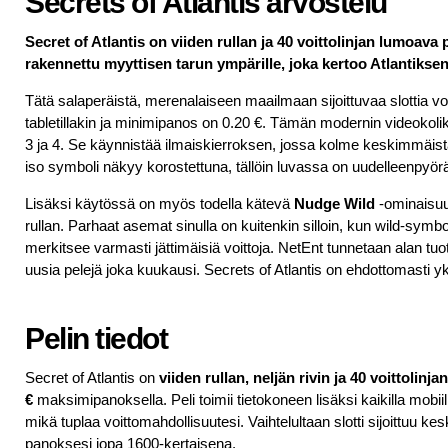
Secrets of Atlantis arvostelu
Secret of Atlantis on viiden rullan ja 40 voittolinjan lumoava 
rakennettu myyttisen tarun ympärille, joka kertoo Atlantiks
Tätä salaperäistä, merenalaiseen maailmaan sijoittuvaa slottia voi 
tabletillakin ja minimipanos on 0.20 €. Tämän modernin videokolikko
3 ja 4. Se käynnistää ilmaiskierroksen, jossa kolme keskimmäistä
iso symboli näkyy korostettuna, tällöin luvassa on uudelleenpyör
Lisäksi käytössä on myös todella kätevä
Nudge Wild
-ominaisuus
rullan. Parhaat asemat sinulla on kuitenkin silloin, kun wild-symbol
merkitsee varmasti jättimäisiä voittoja. NetEnt tunnetaan alan tuo
uusia pelejä joka kuukausi. Secrets of Atlantis on ehdottomasti yk
Pelin tiedot
Secret of Atlantis on
viiden rullan, neljän rivin ja 40 voittolinjan
€
maksimipanoksella. Peli toimii tietokoneen lisäksi kaikilla mobiili
mikä tuplaa voittomahdollisuutesi. Vaihtelultaan slotti sijoittuu kesk
panoksesi jopa 1600-kertaisena.