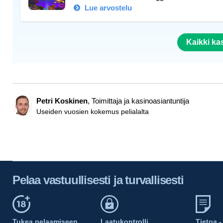
Lue arvostelu
Kaikki ka
Petri Koskinen
Toimittaja ja kasinoasiantuntija
Useiden vuosien kokemus pelialalta
Pelaa vastuullisesti ja turvallisesti
Tukea pelaamiseen
Laatukontrolli
Tietoa 