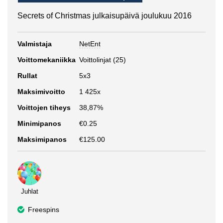
Secrets of Christmas julkaisupäivä joulukuu 2016
Valmistaja
NetEnt
Voittomekaniikka
Voittolinjat (25)
Rullat
5x3
Maksimivoitto
1 425x
Voittojen tiheys
38,87%
Minimipanos
€0.25
Maksimipanos
€125.00
Juhlat
Freespins