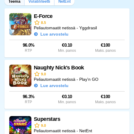
Teema
Volatiliteetti
NetEnt
E-Force
8.5
Peliautomaatit netissä - Yggdrasil
Lue arvostelu
96.0%
€0.10
€100
RTP
Min. panos
Maks. panos
Naughty Nick's Book
9.0
Peliautomaatit netissä - Play'n GO
Lue arvostelu
96.3%
€0.10
€100
RTP
Min. panos
Maks. panos
Superstars
9.0
Peliautomaatit netissä - NetEnt