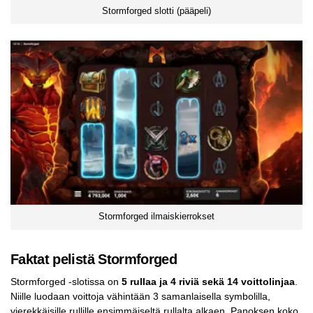
Stormforged slotti (pääpeli)
Stormforged ilmaiskierrokset
Faktat pelistä Stormforged
Stormforged -slotissa on
5 rullaa ja 4 riviä sekä 14 voittolinjaa
.
Niille luodaan voittoja vähintään 3 samanlaisella symbolilla,
vierekkäisille rullille ensimmäiseltä rullalta alkaen. Panoksen koko