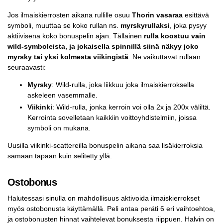
Jos ilmaiskierrosten aikana rullille osuu
Thorin vasaraa
esittävä
symboli, muuttaa se koko rullan ns.
myrskyrullaksi
, joka pysyy
aktiivisena koko bonuspelin ajan. Tällainen
rulla koostuu vain
wild-symboleista, ja jokaisella spinnillä siinä näkyy joko
myrsky tai yksi kolmesta viikingistä
. Ne vaikuttavat rullaan
seuraavasti:
Myrsky
: Wild-rulla, joka liikkuu joka ilmaiskierroksella
askeleen vasemmalle.
Viikinki
: Wild-rulla, jonka kerroin voi olla 2x ja 200x väliltä.
Kerrointa sovelletaan kaikkiin voittoyhdistelmiin, joissa
symboli on mukana.
Uusilla viikinki-scattereilla bonuspelin aikana saa lisäkierroksia
samaan tapaan kuin selitetty yllä.
Ostobonus
Halutessasi sinulla on mahdollisuus aktivoida ilmaiskierrokset
myös ostobonusta käyttämällä. Peli antaa peräti 6 eri vaihtoehtoa,
ja ostobonusten hinnat vaihtelevat bonuksesta riippuen. Halvin on