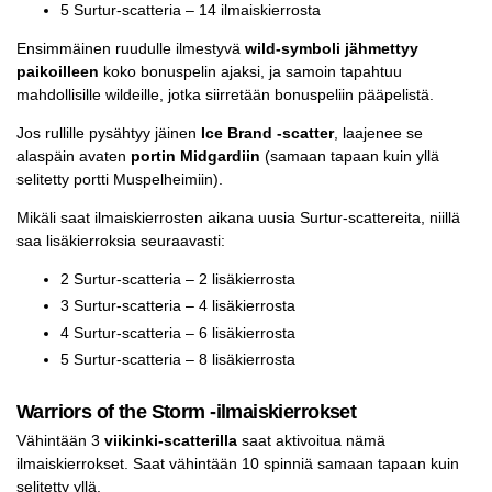
5 Surtur-scatteria – 14 ilmaiskierrosta
Ensimmäinen ruudulle ilmestyvä
wild-symboli jähmettyy
paikoilleen
koko bonuspelin ajaksi, ja samoin tapahtuu
mahdollisille wildeille, jotka siirretään bonuspeliin pääpelistä.
Jos rullille pysähtyy jäinen
Ice Brand -scatter
, laajenee se
alaspäin avaten
portin Midgardiin
(samaan tapaan kuin yllä
selitetty portti Muspelheimiin).
Mikäli saat ilmaiskierrosten aikana uusia Surtur-scattereita, niillä
saa lisäkierroksia seuraavasti:
2 Surtur-scatteria – 2 lisäkierrosta
3 Surtur-scatteria – 4 lisäkierrosta
4 Surtur-scatteria – 6 lisäkierrosta
5 Surtur-scatteria – 8 lisäkierrosta
Warriors of the Storm -ilmaiskierrokset
Vähintään 3
viikinki-scatterilla
saat aktivoitua nämä
ilmaiskierrokset. Saat vähintään 10 spinniä samaan tapaan kuin
selitetty yllä.