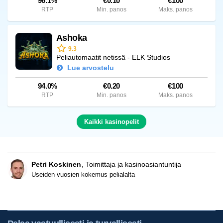
96.1%
€0.10
€100
RTP
Min. panos
Maks. panos
Ashoka
9.3
Peliautomaatit netissä - ELK Studios
Lue arvostelu
94.0%
€0.20
€100
RTP
Min. panos
Maks. panos
Kaikki kasinopelit
Petri Koskinen
Toimittaja ja kasinoasiantuntija
Useiden vuosien kokemus pelialalta