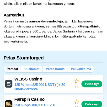
wildin, silloin niiden kertoimet lasketaan yhteen.
Aarrearkut
Pelissä on myös
aarrearkkusymboleja
, ja mikäli laajeneva
Surturin käsi osuu arkkuun, sen sisältä paljastuu
käteispalkinto
,
joka voi olla jopa 2 500 x panos. Ja jos Surturin käsi osuu samaan
aikaa arkkuun ja kerroin-wildiin, silloin käteispalkinto kerrotaan
wild-kertoimella.
Pelaa Stormforged
Parhaat
Uusimmat
Paras bonus
Pelivalikoima
WEISS Casino
Pelaa nyt
125 % jopa 225 000 USDT (!)+ 30
9.8
ilmaiskierrosta
Fairspin Casino
Pelaa nyt
550% jopa 100,000 € + 200