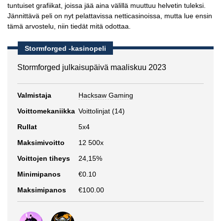
tuntuiset grafiikat, joissa jää aina välillä muuttuu helvetin tuleksi.
Jännittävä peli on nyt pelattavissa netticasinoissa, mutta lue ensin
tämä arvostelu, niin tiedät mitä odottaa.
Stormforged -kasinopeli
Stormforged julkaisupäivä maaliskuu 2023
Valmistaja
Hacksaw Gaming
Voittomekaniikka
Voittolinjat (14)
Rullat
5x4
Maksimivoitto
12 500x
Voittojen tiheys
24,15%
Minimipanos
€0.10
Maksimipanos
€100.00