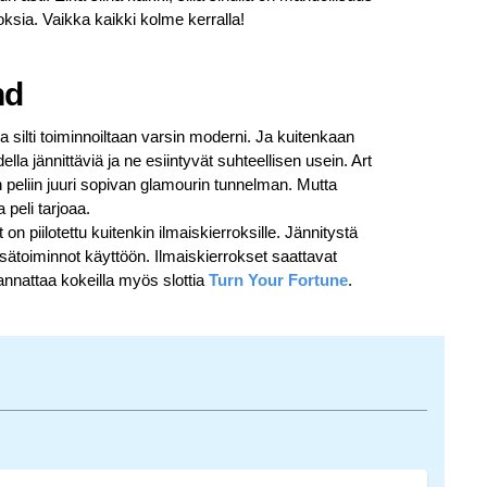
oksia. Vaikka kaikki kolme kerralla!
nd
 silti toiminnoiltaan varsin moderni. Ja kuitenkaan
la jännittäviä ja ne esiintyvät suhteellisen usein. Art
an peliin juuri sopivan glamourin tunnelman. Mutta
 peli tarjoaa.
 piilotettu kuitenkin ilmaiskierroksille. Jännitystä
lisätoiminnot käyttöön. Ilmaiskierrokset saattavat
annattaa kokeilla myös slottia
Turn Your Fortune
.