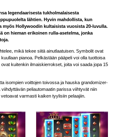
onsa legendaarisesta tukholmalaisesta
oppupuolelta lähtien. Hyvin mahdollista, kun
aa myös Hollywoodin kultaisista vuosista 20-luvulla.
sä on hieman erikoinen rulla-asetelma, jonka
toja.
htelee, mikä tekee siitä ainutlaatuisen. Symbolit ovat
 kuullaan pianoa. Pelkästään pääpeli voi olla tuottoisa
ovat kuitenkin ilmaiskierrokset, joita voi saada jopa 15
utta isompien voittojen toivossa ja hauska grandomizer-
viihdyttävän peliautomaatin parissa viihtyvät niin
ot vetoavat varmasti kaiken tyylisiin pelaajiin.