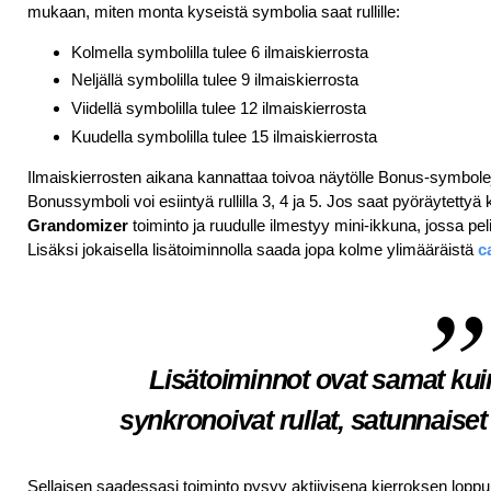
mukaan, miten monta kyseistä symbolia saat rullille:
Kolmella symbolilla tulee 6 ilmaiskierrosta
Neljällä symbolilla tulee 9 ilmaiskierrosta
Viidellä symbolilla tulee 12 ilmaiskierrosta
Kuudella symbolilla tulee 15 ilmaiskierrosta
Ilmaiskierrosten aikana kannattaa toivoa näytölle Bonus-symboleja, s
Bonussymboli voi esiintyä rullilla 3, 4 ja 5. Jos saat pyöräytettyä
Grandomizer
toiminto ja ruudulle ilmestyy mini-ikkuna, jossa pe
Lisäksi jokaisella lisätoiminnolla saada jopa kolme ylimääräistä
c
Lisätoiminnot ovat samat kuin
synkronoivat rullat, satunnaiset w
Sellaisen saadessasi toiminto pysyy aktiivisena kierroksen loppuun