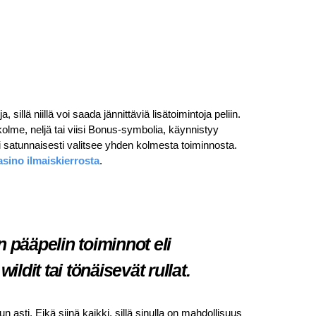
illä niillä voi saada jännittäviä lisätoimintoja peliin.
 kolme, neljä tai viisi Bonus-symbolia, käynnistyy
li satunnaisesti valitsee yhden kolmesta toiminnosta.
asino ilmaiskierrosta
.
 pääpelin toiminnot eli
ildit tai tönäisevät rullat.
 asti. Eikä siinä kaikki, sillä sinulla on mahdollisuus