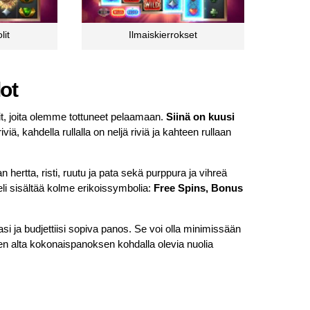
it
Ilmaiskierrokset
ot
it, joita olemme tottuneet pelaamaan.
Siinä on kuusi
iviä, kahdella rullalla on neljä riviä ja kahteen rullaan
hertta, risti, ruutu ja pata sekä purppura ja vihreä
peli sisältää kolme erikoissymbolia:
Free Spins, Bonus
si ja budjettiisi sopiva panos. Se voi olla minimissään
en alta kokonaispanoksen kohdalla olevia nuolia