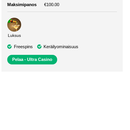
Maksimipanos
€100.00
Luksus
Freespins
Keräilyominaisuus
Pelaa - Ultra Casino