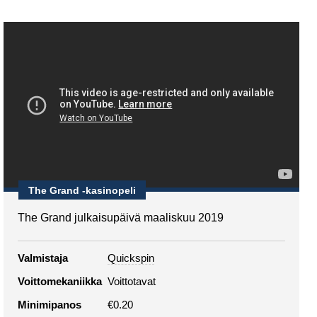
The Grand -kasinopeli
The Grand julkaisupäivä maaliskuu 2019
Valmistaja
Quickspin
Voittomekaniikka
Voittotavat
Minimipanos
€0.20