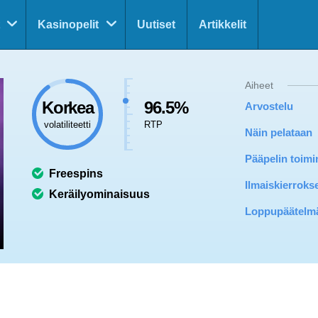
Kasinopelit
Uutiset
Artikkelit
Aiheet
Korkea
96.5%
Arvostelu
volatiliteetti
RTP
Näin pelataan
Pääpelin toimi
Freespins
Ilmaiskierroks
Keräilyominaisuus
Loppupäätelm