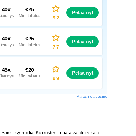
40x
€25
Pelaa nyt
ierrätys
Min. talletus
9.2
40x
€25
Pelaa nyt
ierrätys
Min. talletus
7.7
45x
€20
Pelaa nyt
ierrätys
Min. talletus
9.9
Paras netticasino
 Spins -symbolia. Kierrosten. määrä vaihtelee sen