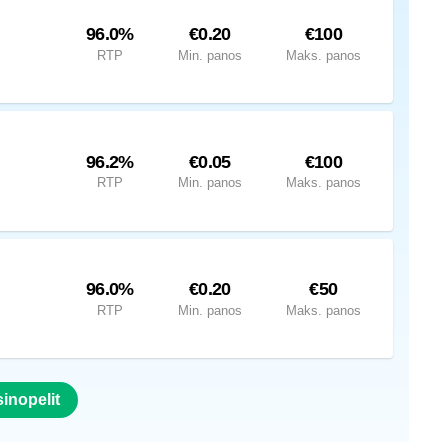
96.0%
€0.20
€100
RTP
Min. panos
Maks. panos
96.2%
€0.05
€100
RTP
Min. panos
Maks. panos
96.0%
€0.20
€50
RTP
Min. panos
Maks. panos
sinopelit