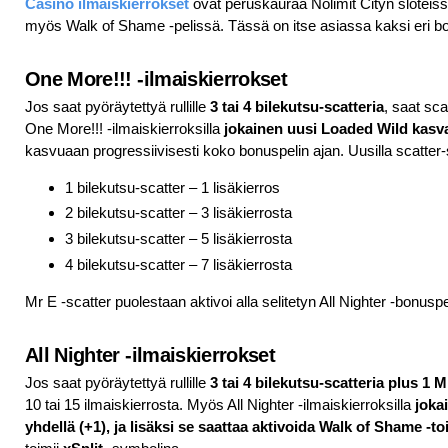
Casino ilmaiskierrokset
ovat peruskauraa Nolimit Cityn sloteiss
myös Walk of Shame -pelissä. Tässä on itse asiassa kaksi eri bonu
One More!!! -ilmaiskierrokset
Jos saat pyöräytettyä rullille
3 tai 4 bilekutsu-scatteria
, saat sca
One More!!! -ilmaiskierroksilla
jokainen uusi Loaded Wild kasvat
kasvuaan progressiivisesti koko bonuspelin ajan. Uusilla scatter-
1 bilekutsu-scatter – 1 lisäkierros
2 bilekutsu-scatter – 3 lisäkierrosta
3 bilekutsu-scatter – 5 lisäkierrosta
4 bilekutsu-scatter – 7 lisäkierrosta
Mr E -scatter puolestaan aktivoi alla selitetyn All Nighter -bonuspel
All Nighter -ilmaiskierrokset
Jos saat pyöräytettyä rullille
3 tai 4 bilekutsu-scatteria plus 1 M
10 tai 15 ilmaiskierrosta. Myös All Nighter -ilmaiskierroksilla
joka
yhdellä (+1), ja lisäksi se saattaa aktivoida Walk of Shame -t