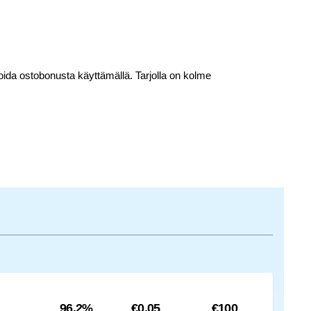
ida ostobonusta käyttämällä. Tarjolla on kolme
96.2%
€0.05
€100