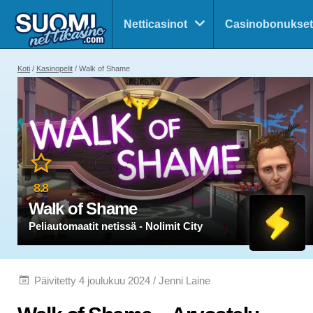
Netticasinot
Casinobonukset
Koti
Kasinopelit
Walk of Shame
8.8
Walk of Shame
Peliautomaatit netissä - Nolimit City
Päivitetty 4 joulukuu 2024 / Jenni Laine