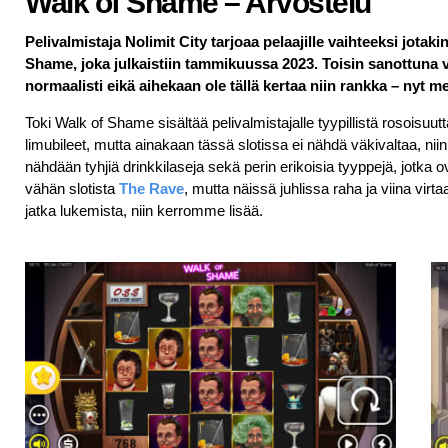
Walk of Shame – Arvostelu
Pelivalmistaja Nolimit City tarjoaa pelaajille vaihteeksi jot
Shame, joka julkaistiin tammikuussa 2023. Toisin sanottuna 
normaalisti eikä aihekaan ole tällä kertaa niin rankka – nyt me
Toki Walk of Shame sisältää pelivalmistajalle tyypillistä rosoisuu
limubileet, mutta ainakaan tässä slotissa ei nähdä väkivaltaa, niin
nähdään tyhjiä drinkkilaseja sekä perin erikoisia tyyppejä, jotka 
vähän slotista
The Rave
, mutta näissä juhlissa raha ja viina virta
jatka lukemista, niin kerromme lisää.