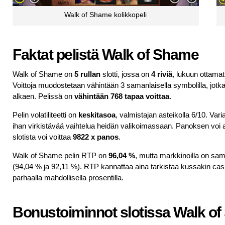
Walk of Shame kolikkopeli
Faktat pelistä Walk of Shame
Walk of Shame on
5 rullan
slotti, jossa on
4 riviä
, lukuun ottamat
Voittoja muodostetaan vähintään 3 samanlaisella symbolilla, jotka o
alkaen. Pelissä on
vähintään 768 tapaa voittaa
.
Pelin volatiliteetti on
keskitasoa
, valmistajan asteikolla 6/10. Var
ihan virkistävää vaihtelua heidän valikoimassaan. Panoksen voi as
slotista voi voittaa
9822 x panos
.
Walk of Shame pelin RTP on
96,04 %
, mutta markkinoilla on sa
(94,04 % ja 92,11 %). RTP kannattaa aina tarkistaa kussakin cas
parhaalla mahdollisella prosentilla.
Bonustoiminnot slotissa Walk o