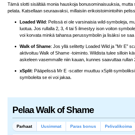
Tämä slotti sisältää monia hauskoja bonusominaisuuksia, mutta se e
pelata. Katsellaan seuraavaksi, millaisiin erikoistoimintoihin pelis
Loaded Wild
: Pelissä ei ole varsinaisia wild-symboleja, mu
luotua. Jos rullalla 2, 3, 4 tai 5 ilmestyy ison voiton symbol
voi korvata minkä tahansa perussymbolin ja lisäksi se saa
Walk of Shame
: Jos yllä selitetty Loaded Wild ja ”Mr E” sca
aktivoituu Walk of Shame -toiminto. Wildista tulee silloin kä
askeleen vasemmalle niin kauan, kunnes saavuttaa rullan 
xSplit
: Pääpelissä Mr E -scatter muuttuu xSplit-symboliksi. 
symboleita se ei voi jakaa.
Pelaa Walk of Shame
Parhaat
Uusimmat
Paras bonus
Pelivalikoima