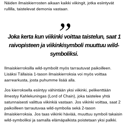
Näiden ilmaiskierrosten aikaan kaikki viikingit, jotka esiintyvät
rullilla, taistelevat demonia vastaan.
Joka kerta kun viikinki voittaa taistelun, saat 1
raivopisteen ja viikinkisymboli muuttuu wild-
symboliksi.
Ilmaiskierroksilla wild-symbolit myös tarrautuvat paikoilleen.
Lisäksi Tällaisia 1-tason ilmaiskierroksia voi myös voittaa
aarrearkusta, josta puhumme lisää alla.
Jos kierroksella esiintyy vähintään yksi viikinki, pelikenttään
ilmestyy Kahlekuningas (Lord of Chain), joka taistelee yhtä
satunnaisesti valittua viikinkiä vastaan. Jos viikinki voittaa, saat 2
paikoilleen tarrautuvaa wild-symbolia sekä 2-tason
ilmaiskierroksia. Jos taas viikinki häviää, muuttuu symboli takaisin
wild-symboliksi ja samalla elämäpalkista poistetaan yksi palkki.