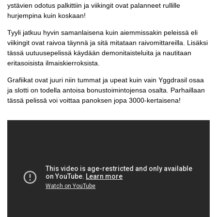
ystävien odotus palkittiin ja viikingit ovat palanneet rullille
hurjempina kuin koskaan!
Tyyli jatkuu hyvin samanlaisena kuin aiemmissakin peleissä eli
viikingit ovat raivoa täynnä ja sitä mitataan raivomittareilla. Lisäksi
tässä uutuusepelissä käydään demonitaisteluita ja nautitaan
eritasoisista ilmaiskierroksista.
Grafiikat ovat juuri niin tummat ja upeat kuin vain Yggdrasil osaa
ja slotti on todella antoisa bonustoimintojensa osalta. Parhaillaan
tässä pelissä voi voittaa panoksen jopa 3000-kertaisena!