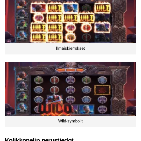
Ilmaiskierrokset
Wild-symbolit
Kolikkopelin perustiedot