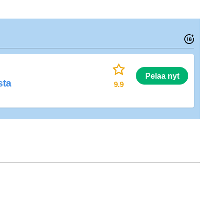
Pelaa nyt
sta
9.9