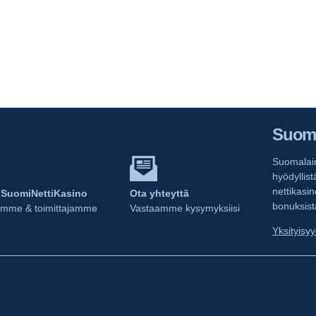
Suomi
Suomalaine
hyödyllist
nettikasin
- SuomiNettiKasino
Ota yhteyttä
bonuksist
timme & toimittajamme
Vastaamme kysymyksiisi
Yksityisy