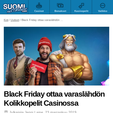
Casinot
Bonukset
Kasinopelit
Valikko
Koti
Uutiset
Black Friday ottaa varaslähdön Kolikkopelit Casinossa
Black Friday ottaa varaslähdön
Kolikkopelit Casinossa
Julkaisija
Jenni Laine
, 23 marraskuu 2019