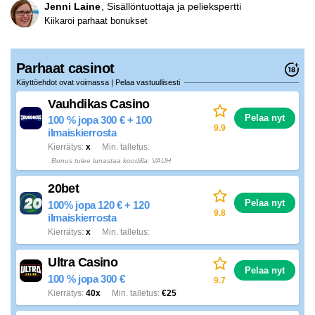
Jenni Laine
Sisällöntuottaja ja peliekspertti
Kiikaroi parhaat bonukset
Parhaat casinot
Käyttöehdot ovat voimassa | Pelaa vastuullisesti
Vauhdikas Casino
Pelaa nyt
100 % jopa 300 € + 100
9.9
ilmaiskierrosta
Kierrätys
x
Min. talletus
Bonus tulee lunastaa koodilla: VAUH
20bet
Pelaa nyt
100% jopa 120 € + 120
9.8
ilmaiskierrosta
Kierrätys
x
Min. talletus
Ultra Casino
Pelaa nyt
100 % jopa 300 €
9.7
Kierrätys
40x
Min. talletus
€25