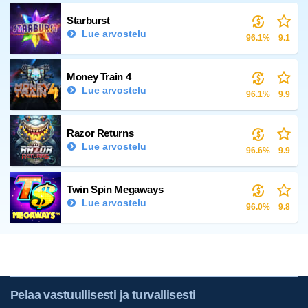
Starburst
Lue arvostelu
96.1%
9.1
Money Train 4
Lue arvostelu
96.1%
9.9
Razor Returns
Lue arvostelu
96.6%
9.9
Twin Spin Megaways
Lue arvostelu
96.0%
9.8
Pelaa vastuullisesti ja turvallisesti