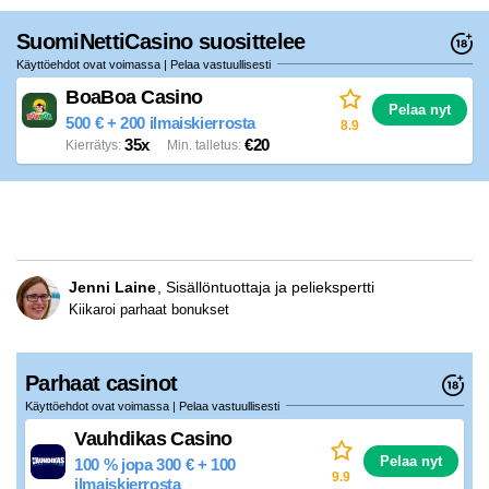
SuomiNettiCasino suosittelee
Käyttöehdot ovat voimassa | Pelaa vastuullisesti
BoaBoa Casino
Pelaa nyt
500 € + 200 ilmaiskierrosta
8.9
35x
€20
Kierrätys
Min. talletus
Jenni Laine
Sisällöntuottaja ja peliekspertti
Kiikaroi parhaat bonukset
Parhaat casinot
Käyttöehdot ovat voimassa | Pelaa vastuullisesti
Vauhdikas Casino
Pelaa nyt
100 % jopa 300 € + 100
9.9
ilmaiskierrosta