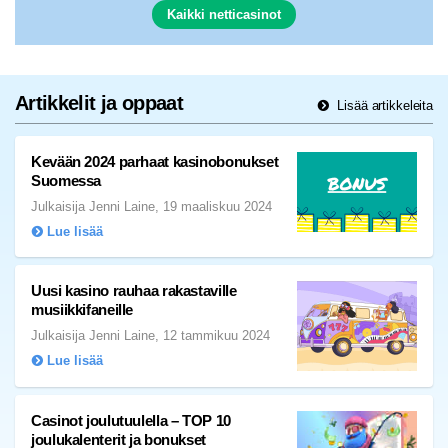
Kaikki netticasinot
Artikkelit ja oppaat
Lisää artikkeleita
Kevään 2024 parhaat kasinobonukset
Suomessa
Julkaisija Jenni Laine, 19 maaliskuu 2024
Lue lisää
Uusi kasino rauhaa rakastaville
musiikkifaneille
Julkaisija Jenni Laine, 12 tammikuu 2024
Lue lisää
Casinot joulutuulella – TOP 10
joulukalenterit ja bonukset