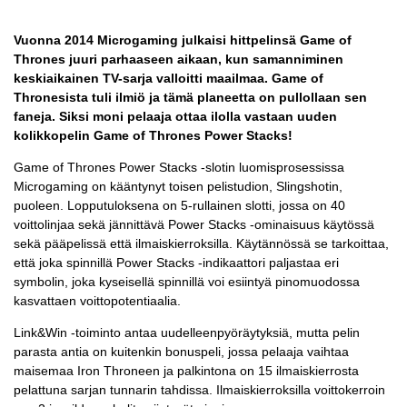
Vuonna 2014 Microgaming julkaisi hittpelinsä Game of
Thrones juuri parhaaseen aikaan, kun samanniminen
keskiaikainen TV-sarja valloitti maailmaa. Game of
Thronesista tuli ilmiö ja tämä planeetta on pullollaan sen
faneja. Siksi moni pelaaja ottaa ilolla vastaan uuden
kolikkopelin Game of Thrones Power Stacks!
Game of Thrones Power Stacks -slotin luomisprosessissa
Microgaming on kääntynyt toisen pelistudion, Slingshotin,
puoleen. Lopputuloksena on 5-rullainen slotti, jossa on 40
voittolinjaa sekä jännittävä Power Stacks -ominaisuus käytössä
sekä pääpelissä että ilmaiskierroksilla. Käytännössä se tarkoittaa,
että joka spinnillä Power Stacks -indikaattori paljastaa eri
symbolin, joka kyseisellä spinnillä voi esiintyä pinomuodossa
kasvattaen voittopotentiaalia.
Link&Win -toiminto antaa uudelleenpyöräytyksiä, mutta pelin
parasta antia on kuitenkin bonuspeli, jossa pelaaja vaihtaa
maisemaa Iron Throneen ja palkintona on 15 ilmaiskierrosta
pelattuna sarjan tunnarin tahdissa. Ilmaiskierroksilla voittokerroin