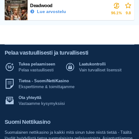
Deadwood
Lue arvostelu
96.1%
9.8
Pelaa vastuullisesti ja turvallisesti
Tukea pelaamiseen
Laatukontrolli
Pelaa vastuullisesti
Vain turvalliset lisenssit
Tietoa - SuomiNettiKasino
Eksperttimme & toimittajamme
Ota yhteyttä
Vastaamme kysymyksiisi
Suomi Nettikasino
Suomalainen nettikasino ja kaikki mitä sinun tulee niistä tietää - Täältä
löydät hyödyllistä tietoa suomalaisista pelisivustoista. Asiantuntijamme