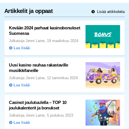
Artikkelit ja oppaat
Lisää artikkeleita
Kevään 2024 parhaat kasinobonukset
Suomessa
Julkaisija Jenni Laine, 19 maaliskuu 2024
Lue lisää
Uusi kasino rauhaa rakastaville
musiikkifaneille
Julkaisija Jenni Laine, 12 tammikuu 2024
Lue lisää
Casinot joulutuulella – TOP 10
joulukalenterit ja bonukset
Julkaisija Jenni Laine, 5 joulukuu 2023
Lue lisää