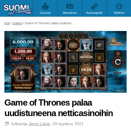
Casinot
Bonukset
Kasinopelit
Valikko
Koti
Uutiset
Game of Thrones palaa uudistuneena netticasinoihin
Game of Thrones palaa
uudistuneena netticasinoihin
Julkaisija
Jenni Laine
, 29 syyskuu 2021