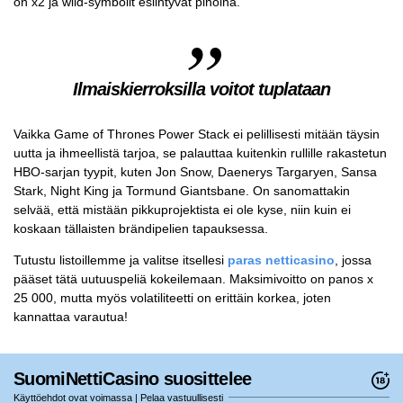
on x2 ja wild-symbolit esiintyvät pinoina.
Ilmaiskierroksilla voitot tuplataan
Vaikka Game of Thrones Power Stack ei pelillisesti mitään täysin
uutta ja ihmeellistä tarjoa, se palauttaa kuitenkin rullille rakastetun
HBO-sarjan tyypit, kuten Jon Snow, Daenerys Targaryen, Sansa
Stark, Night King ja Tormund Giantsbane. On sanomattakin
selvää, että mistään pikkuprojektista ei ole kyse, niin kuin ei
koskaan tällaisten brändipelien tapauksessa.
Tutustu listoillemme ja valitse itsellesi
paras netticasino
, jossa
pääset tätä uutuuspeliä kokeilemaan. Maksimivoitto on panos x
25 000, mutta myös volatiliteetti on erittäin korkea, joten
kannattaa varautua!
SuomiNettiCasino suosittelee
Käyttöehdot ovat voimassa | Pelaa vastuullisesti