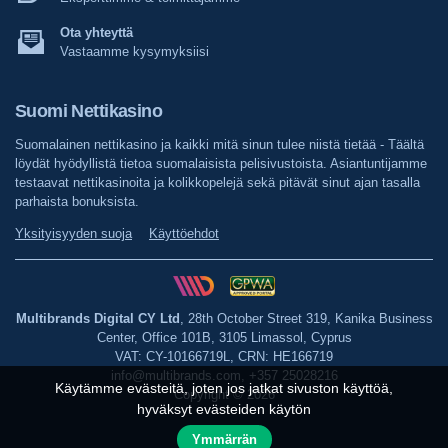
Ota yhteyttä
Vastaamme kysymyksiisi
Suomi Nettikasino
Suomalainen nettikasino ja kaikki mitä sinun tulee niistä tietää - Täältä
löydät hyödyllistä tietoa suomalaisista pelisivustoista. Asiantuntijamme
testaavat nettikasinoita ja kolikkopelejä sekä pitävät sinut ajan tasalla
parhaista bonuksista.
Yksityisyyden suoja
Käyttöehdot
Multibrands Digital CY Ltd
, 28th October Street 319, Kanika Business
Center, Office 101B, 3105 Limassol, Cyprus
VAT: CY-10166719L, CRN: HE166719
info@multibrands.com, +357 25028216
Käytämme evästeitä, joten jos jatkat sivuston käyttöä,
Copyright © 2026
hyväksyt evästeiden käytön
Ymmärrän