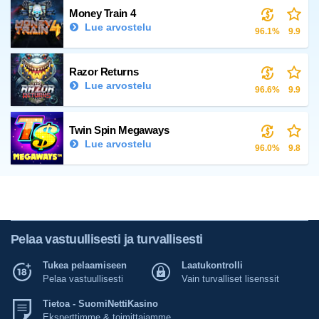
Money Train 4
Lue arvostelu
96.1%
9.9
Razor Returns
Lue arvostelu
96.6%
9.9
Twin Spin Megaways
Lue arvostelu
96.0%
9.8
Pelaa vastuullisesti ja turvallisesti
Tukea pelaamiseen
Laatukontrolli
Pelaa vastuullisesti
Vain turvalliset lisenssit
Tietoa - SuomiNettiKasino
Eksperttimme & toimittajamme