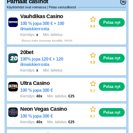
Parhaat casinot
Käyttöehdot ovat voimassa | Pelaa vastuullisesti
Vauhdikas Casino
Pelaa nyt
100 % jopa 300 € + 100
9.9
ilmaiskierrosta
Kierrätys
x
Min. talletus
Bonus tulee lunastaa koodilla: VAUH
20bet
Pelaa nyt
100% jopa 120 € + 120
9.8
ilmaiskierrosta
Kierrätys
x
Min. talletus
Ultra Casino
Pelaa nyt
100 % jopa 300 €
9.7
Kierrätys
40x
Min. talletus
€25
Neon Vegas Casino
Pelaa nyt
100 % jopa 300 €
9.7
Kierrätys
40x
Min. talletus
€25