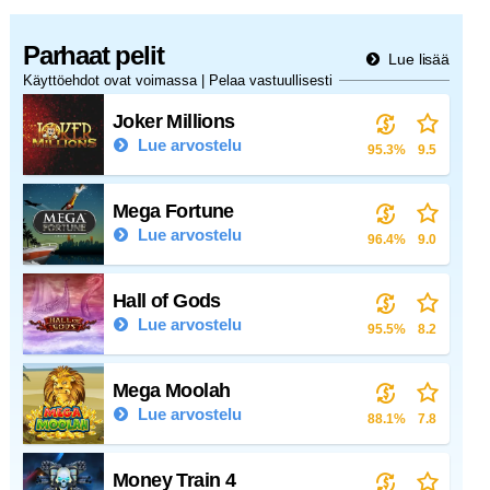
Parhaat pelit
Lue lisää
Käyttöehdot ovat voimassa | Pelaa vastuullisesti
Joker Millions
Lue arvostelu
95.3%
9.5
Mega Fortune
Lue arvostelu
96.4%
9.0
Hall of Gods
Lue arvostelu
95.5%
8.2
Mega Moolah
Lue arvostelu
88.1%
7.8
Money Train 4