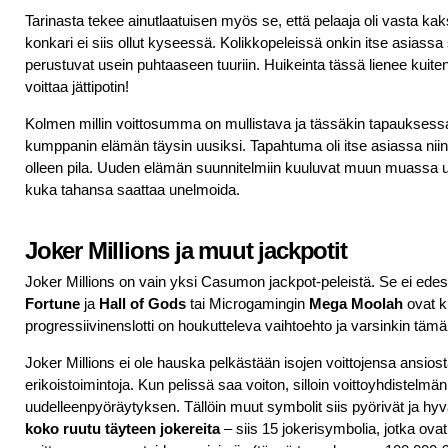
Tarinasta tekee ainutlaatuisen myös se, että pelaaja oli vasta 
konkari ei siis ollut kyseessä. Kolikkopeleissä onkin itse asiassa se
perustuvat usein puhtaaseen tuuriin. Huikeinta tässä lienee kuitenk
voittaa jättipotin!
Kolmen millin voittosumma on mullistava ja tässäkin tapaukses
kumppanin elämän täysin uusiksi. Tapahtuma oli itse asiassa nii
olleen pila. Uuden elämän suunnitelmiin kuuluvat muun muassa uusi
kuka tahansa saattaa unelmoida.
Joker Millions ja muut jackpotit
Joker Millions on vain yksi Casumon jackpot-peleistä. Se ei edes
Fortune
ja
Hall of Gods
tai Microgamingin
Mega Moolah
ovat ku
progressiivinenslotti on houkutteleva vaihtoehto ja varsinkin tämä
Joker Millions ei ole hauska pelkästään isojen voittojensa ansiosta
erikoistoimintoja. Kun pelissä saa voiton, silloin voittoyhdistelmä
uudelleenpyöräytyksen. Tällöin muut symbolit siis pyörivät ja hyv
koko ruutu täyteen jokereita
– siis 15 jokerisymbolia, jotka ovat