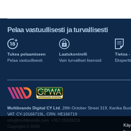
Pelaa vastuullisesti ja turvallisesti
Tukea pelaamiseen
Laatukontrolli
Tietoa 
Pelaa vastuullisesti
Vain turvalliset lisenssit
Ekspert
Multibrands Digital CY Ltd
, 28th October Street 319, Kanika Bus
VAT: CY-10166719L, CRN: HE166719
info@multibrands.com, +357 25028216
Käyt
Copyright © 2026