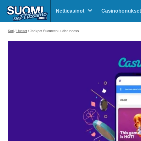
Netticasinot
Casinobonukset
Koti
Uutiset
Jackpot Suomeen uudistuneessa Casumossa!