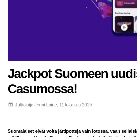
Jackpot Suomeen uudi
Casumossa!
Julkaisija
Jenni Laine
, 11 lokakuu 2019
Suomalaiset eivät voita jättipotteja vain lotossa, vaan sellai