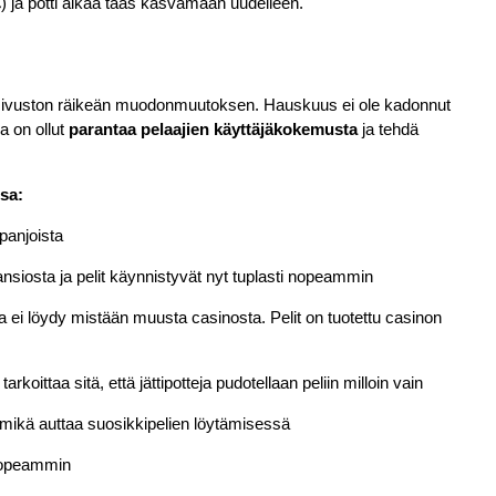
 ja potti alkaa taas kasvamaan uudelleen.
 sivuston räikeän muodonmuutoksen. Hauskuus ei ole kadonnut
a on ollut
parantaa pelaajien käyttäjäkokemusta
ja tehdä
sa:
panjoista
nsiosta ja pelit käynnistyvät nyt tuplasti nopeammin
a ei löydy mistään muusta casinosta. Pelit on tuotettu casinon
oittaa sitä, että jättipotteja pudotellaan peliin milloin vain
a, mikä auttaa suosikkipelien löytämisessä
a nopeammin