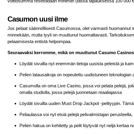
voittosumma resetoidaan minimiin (tässä tapauksessa 100 000 €)
Casumon uusi ilme
Jos pelaat säännöllisesti Casumossa, olet varmasti huomannut
minnekään, mutta tyyli on muuttunut huomattavasti. Tarkoituksen
pelaamisesta entistä helpompaa.
Seuraavaksi kerromme, mikä on muuttunut Casumo Casinos
Löydät sivuilta nyt enemmän tietoja uusista peleistä ja kam
Pelien latausaikoja on nopeutettu uudistuneen teknologian a
Casumolla on oma Live Casino, jossa voi pelata pelejä, joit
omalla studiolla, jossa pelejä juonnetaan reaaliajassa
Löydät sivuilta uuden Must Drop Jackpot -pelityypin. Tämä tark
Peliaulassa voi nyt etsiä pelejä pelivalmistajan perusteell
Pelien hakua on kehitetty ja pelit löytyvät nyt neljä kerta