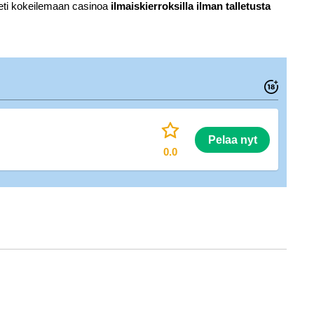
t heti kokeilemaan casinoa
ilmaiskierroksilla ilman talletusta
Pelaa nyt
0.0