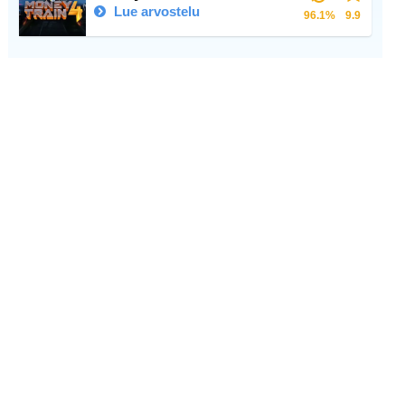
Lue arvostelu
96.1%
9.9