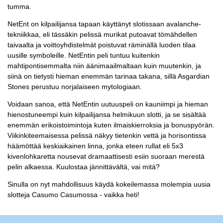
tumma.
NetEnt on kilpailijansa tapaan käyttänyt slotissaan avalanche-
tekniikkaa, eli tässäkin pelissä murikat putoavat tömähdellen
taivaalta ja voittoyhdistelmät poistuvat räminällä luoden tilaa
uusille symboleille. NetEntin peli tuntuu kuitenkin
mahtipontisemmalta niin äänimaailmaltaan kuin muutenkin, ja
siinä on tietysti hieman enemmän tarinaa takana, sillä Asgardian
Stones perustuu norjalaiseen mytologiaan.
Voidaan sanoa, että NetEntin uutuuspeli on kauniimpi ja hieman
hienostuneempi kuin kilpailijansa helmikuun slotti, ja se sisältää
enemmän erikoistoimintoja kuten ilmaiskierroksia ja bonuspyörän.
Viikinkiteemaisessa pelissä näkyy tietenkin vettä ja horisontissa
häämöttää keskiaikainen linna, jonka eteen rullat eli 5x3
kivenlohkaretta nousevat dramaattisesti esiin suoraan merestä
pelin alkaessa. Kuulostaa jännittävältä, vai mitä?
Sinulla on nyt mahdollisuus käydä kokeilemassa molempia uusia
slotteja Casumo Casumossa - vaikka heti!