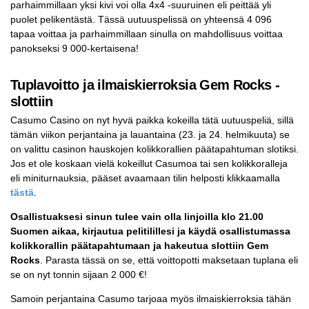
parhaimmillaan yksi kivi voi olla 4x4 -suuruinen eli peittää yli
puolet pelikentästä. Tässä uutuuspelissä on yhteensä 4 096
tapaa voittaa ja parhaimmillaan sinulla on mahdollisuus voittaa
panokseksi 9 000-kertaisena!
Tuplavoitto ja ilmaiskierroksia Gem Rocks -
slottiin
Casumo Casino on nyt hyvä paikka kokeilla tätä uutuuspeliä, sillä
tämän viikon perjantaina ja lauantaina (23. ja 24. helmikuuta) se
on valittu casinon hauskojen kolikkorallien päätapahtuman slotiksi.
Jos et ole koskaan vielä kokeillut Casumoa tai sen kolikkoralleja
eli miniturnauksia, pääset avaamaan tilin helposti klikkaamalla
tästä
.
Osallistuaksesi sinun tulee vain olla linjoilla klo 21.00
Suomen aikaa, kirjautua pelitilillesi ja käydä osallistumassa
kolikkorallin päätapahtumaan ja hakeutua slottiin Gem
Rocks
. Parasta tässä on se, että voittopotti maksetaan tuplana eli
se on nyt tonnin sijaan 2 000 €!
Samoin perjantaina Casumo tarjoaa myös ilmaiskierroksia tähän