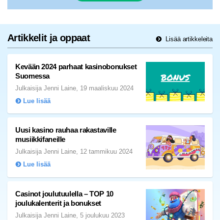
Artikkelit ja oppaat
Lisää artikkeleita
Kevään 2024 parhaat kasinobonukset
Suomessa
Julkaisija Jenni Laine, 19 maaliskuu 2024
Lue lisää
Uusi kasino rauhaa rakastaville
musiikkifaneille
Julkaisija Jenni Laine, 12 tammikuu 2024
Lue lisää
Casinot joulutuulella – TOP 10
joulukalenterit ja bonukset
Julkaisija Jenni Laine, 5 joulukuu 2023