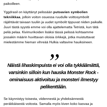
paikoilleen.
Yggdrasil on käyttänyt pelissään
putoavien symbolien
tekniikkaa
, jolloin voiton osuessa ruudulle voittosymbolit
räjähtävät taivaan tuuliin ja uudet symbolit tippuvat niiden paikalle.
Juuri tästä syystä emme voi olla ajattelematta Tetristä, kun tätä
peliä pelaa. Kivimurikoiden lisäksi tässä pelissä kohtaamme
jossakin määrin huvittavan oloisia örkkejä, jotka muistuttavat
mielestämme hieman vihreää Hulkia valtavine hauiksineen.
Näistä lihaskimpuista ei voi olla tykkäämättä,
varsinkin silloin kun hauska Monster Rock -
ominaisuus aktivoituu ja monsteri ilmestyy
pelikenttään.
Se käynnistyy toisesta, viidennestä ja yhdeksännestä
peräkkäisestä voitosta. Samalla myös kiven koko kasvaa ja