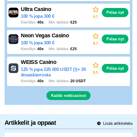
Ultra Casino
Pelaa nyt
100 % jopa 300 €
9.7
Kierrätys
40x
Min. talletus
€25
Neon Vegas Casino
Pelaa nyt
100 % jopa 300 €
9.7
Kierrätys
40x
Min. talletus
€25
WEISS Casino
Pelaa nyt
125 % jopa 225 000 USDT (!)+ 30
9.5
ilmaiskierrosta
Kierrätys
40x
Min. talletus
20 USDT
Kaikki netticasinot
Artikkelit ja oppaat
Lisää artikkeleita