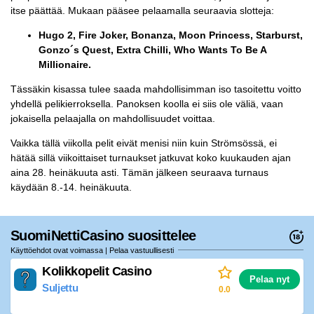
itse päättää. Mukaan pääsee pelaamalla seuraavia slotteja:
Hugo 2, Fire Joker, Bonanza, Moon Princess, Starburst,
Gonzo´s Quest, Extra Chilli, Who Wants To Be A
Millionaire.
Tässäkin kisassa tulee saada mahdollisimman iso tasoitettu voitto
yhdellä pelikierroksella. Panoksen koolla ei siis ole väliä, vaan
jokaisella pelaajalla on mahdollisuudet voittaa.
Vaikka tällä viikolla pelit eivät menisi niin kuin Strömsössä, ei
hätää sillä viikoittaiset turnaukset jatkuvat koko kuukauden ajan
aina 28. heinäkuuta asti. Tämän jälkeen seuraava turnaus
käydään 8.-14. heinäkuuta.
SuomiNettiCasino suosittelee
Käyttöehdot ovat voimassa | Pelaa vastuullisesti
Kolikkopelit Casino
Pelaa nyt
Suljettu
0.0