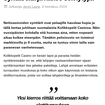
Julkaisija
Jenni Laine
, 4 heinäkuu 2019
Netticasinoiden synttärit ovat pelaajille hauskaa hupia ja
tällä kertaa juhlitaan suomalaista Kolikkopelit Casinoa. Näin
vuosipäivien kohdalla sitä huomaa aina, miten nopeasti
aikaa kulkee eteenpäin. Tämäkin pelisivusto on toiminut
markkinoilla jo 9 vuotta, mutta se tuntuu viinin lailla vain
paranevan vanhetessaan.
Kolikkopelit Casino on kesän lapsi ja parasta heidän
synttäreissään on se, että lahjojen vastaanottamisen sijaan
synttärisankari itse jakelee paketteja. Lahjat annetaan erilaisten
turnausten muodossa ja koko viikon ajan käynnissä on loistavia
slottiturnauksia, joista voi voittaa lahjakortteja ja ilmaiskierroksia.
Yksi kierros riittää voittamaan koko