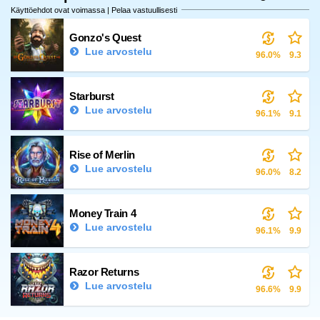
Käyttöehdot ovat voimassa | Pelaa vastuullisesti
Gonzo's Quest
Lue arvostelu
96.0%
9.3
Starburst
Lue arvostelu
96.1%
9.1
Rise of Merlin
Lue arvostelu
96.0%
8.2
Money Train 4
Lue arvostelu
96.1%
9.9
Razor Returns
Lue arvostelu
96.6%
9.9