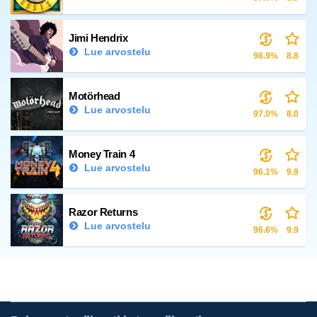
Jimi Hendrix
Lue arvostelu
96.9%
8.8
Motörhead
Lue arvostelu
97.0%
8.0
Money Train 4
Lue arvostelu
96.1%
9.9
Razor Returns
Lue arvostelu
96.6%
9.9