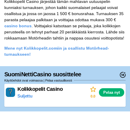
Kolikkopelit Casino järjestää tämän mahtavan uutuuspelin
kunniaksi turnauksen, johon kaikki suomalaiset pelaajat voivat
osallistua ja jossa on jaossa 1 500 € bonusrahaa. Turnauksen 35
parasta pelaajaa palkitaan ja voittajaa odottaa mukava 300 €
casino bonus
. Voittajaksi katsotaan se pelaaja, joka kolikkojen
perusteella on tehnyt parhaat 20 peräkkäistä kierrosta. Lähde siis
rokkaamaan Motörheadin tahtiin ja nappaa osuutesi voittopotista!
Mene nyt Kolikkopelit.comiin ja osallistu Motörhead-
turnaukseen!
SuomiNettiCasino suosittelee
Käyttöehdot ovat voimassa | Pelaa vastuullisesti
Kolikkopelit Casino
Pelaa nyt
Suljettu
0.0