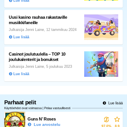
Lue lisää
Uusi kasino rauhaa rakastaville
musiikkifaneille
Julkaisija Jenni Laine, 12 tammikuu 2024
Lue lisää
Casinot joulutuulella – TOP 10
joulukalenterit ja bonukset
Julkaisija Jenni Laine, 5 joulukuu 2023
Lue lisää
Parhaat pelit
Lue lisää
Käyttöehdot ovat voimassa | Pelaa vastuullisesti
Guns N’ Roses
Lue arvostelu
97.0%
8.9