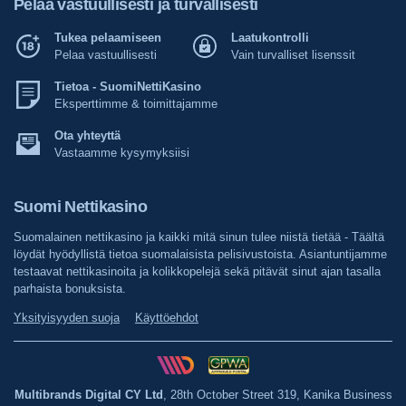
Pelaa vastuullisesti ja turvallisesti
Tukea pelaamiseen
Laatukontrolli
Pelaa vastuullisesti
Vain turvalliset lisenssit
Tietoa - SuomiNettiKasino
Eksperttimme & toimittajamme
Ota yhteyttä
Vastaamme kysymyksiisi
Suomi Nettikasino
Suomalainen nettikasino ja kaikki mitä sinun tulee niistä tietää - Täältä
löydät hyödyllistä tietoa suomalaisista pelisivustoista. Asiantuntijamme
testaavat nettikasinoita ja kolikkopelejä sekä pitävät sinut ajan tasalla
parhaista bonuksista.
Yksityisyyden suoja
Käyttöehdot
Multibrands Digital CY Ltd
, 28th October Street 319, Kanika Business