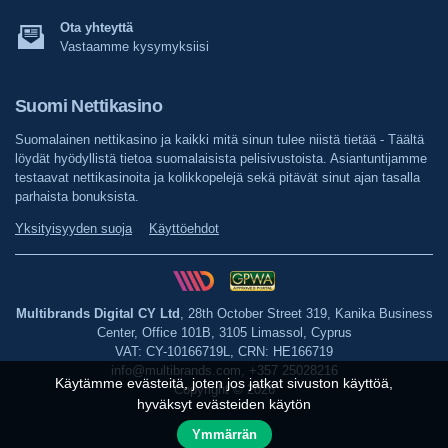
Ota yhteyttä
Vastaamme kysymyksiisi
Suomi Nettikasino
Suomalainen nettikasino ja kaikki mitä sinun tulee niistä tietää - Täältä
löydät hyödyllistä tietoa suomalaisista pelisivustoista. Asiantuntijamme
testaavat nettikasinoita ja kolikkopelejä sekä pitävät sinut ajan tasalla
parhaista bonuksista.
Yksityisyyden suoja
Käyttöehdot
Multibrands Digital CY Ltd
, 28th October Street 319, Kanika Business
Center, Office 101B, 3105 Limassol, Cyprus
VAT: CY-10166719L, CRN: HE166719
info@multibrands.com, +357 25028216
Käytämme evästeitä, joten jos jatkat sivuston käyttöä,
Copyright © 2026
hyväksyt evästeiden käytön
Ymmärrän