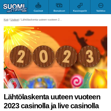
Casinot
Bonukset
Kasinopelit
Valikko
Koti
Uutiset
Lähtölaskenta uuteen vuoteen 2023 casinolla ja live casinolla
Lähtölaskenta uuteen vuoteen
2023 casinolla ja live casinolla