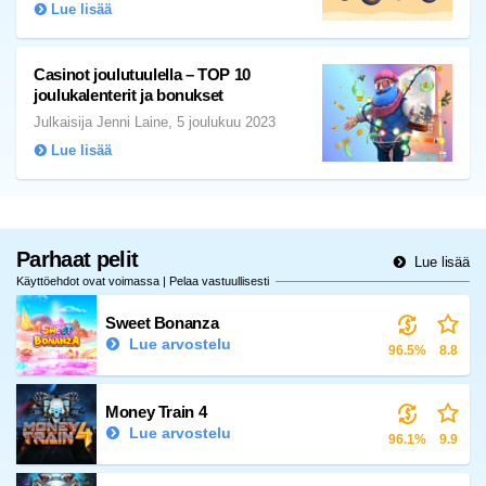
Lue lisää
Casinot joulutuulella – TOP 10
joulukalenterit ja bonukset
Julkaisija Jenni Laine, 5 joulukuu 2023
Lue lisää
Parhaat pelit
Lue lisää
Käyttöehdot ovat voimassa | Pelaa vastuullisesti
Sweet Bonanza
Lue arvostelu
96.5%
8.8
Money Train 4
Lue arvostelu
96.1%
9.9