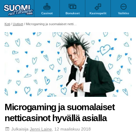
Casinot
Bonukset
Kasinopelit
Valikko
Koti
Uutiset
Microgaming ja suomalaiset netticasinot hyvällä asialla
Microgaming ja suomalaiset
netticasinot hyvällä asialla
Julkaisija
Jenni Laine
, 12 maaliskuu 2018