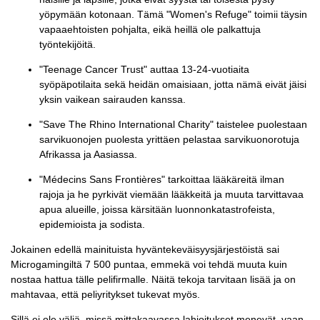
yöpymään kotonaan. Tämä "Women's Refuge" toimii täysin
vapaaehtoisten pohjalta, eikä heillä ole palkattuja
työntekijöitä.
"Teenage Cancer Trust" auttaa 13-24-vuotiaita
syöpäpotilaita sekä heidän omaisiaan, jotta nämä eivät jäisi
yksin vaikean sairauden kanssa.
"Save The Rhino International Charity" taistelee puolestaan
sarvikuonojen puolesta yrittäen pelastaa sarvikuonorotuja
Afrikassa ja Aasiassa.
"Médecins Sans Frontières" tarkoittaa lääkäreitä ilman
rajoja ja he pyrkivät viemään lääkkeitä ja muuta tarvittavaa
apua alueille, joissa kärsitään luonnonkatastrofeista,
epidemioista ja sodista.
Jokainen edellä mainituista hyväntekeväisyysjärjestöistä sai
Microgamingiltä 7 500 puntaa, emmekä voi tehdä muuta kuin
nostaa hattua tälle pelifirmalle. Näitä tekoja tarvitaan lisää ja on
mahtavaa, että peliyritykset tukevat myös.
Sillä ei ole väliä, missä mittakaavassa lahjoitukset menevät, vaan