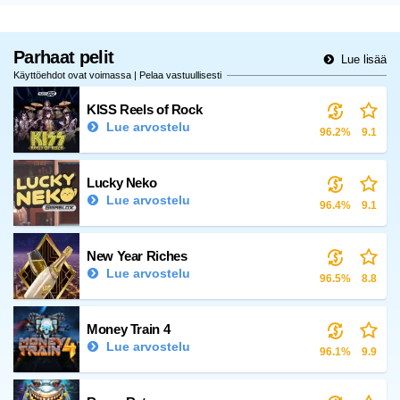
Parhaat pelit
Lue lisää
Käyttöehdot ovat voimassa | Pelaa vastuullisesti
KISS Reels of Rock
Lue arvostelu
96.2%
9.1
Lucky Neko
Lue arvostelu
96.4%
9.1
New Year Riches
Lue arvostelu
96.5%
8.8
Money Train 4
Lue arvostelu
96.1%
9.9