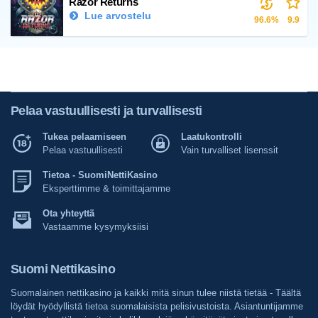
Razor Returns
Lue arvostelu
96.6%
9.9
Pelaa vastuullisesti ja turvallisesti
Tukea pelaamiseen
Laatukontrolli
Pelaa vastuullisesti
Vain turvalliset lisenssit
Tietoa - SuomiNettiKasino
Eksperttimme & toimittajamme
Ota yhteyttä
Vastaamme kysymyksiisi
Suomi Nettikasino
Suomalainen nettikasino ja kaikki mitä sinun tulee niistä tietää - Täältä
löydät hyödyllistä tietoa suomalaisista pelisivustoista. Asiantuntijamme