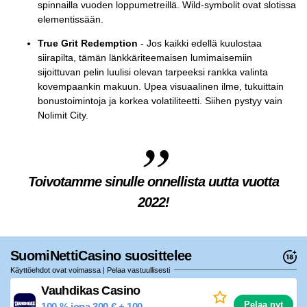
spinnailla vuoden loppumetreillä. Wild-symbolit ovat slotissa
elementissään.
True Grit Redemption
- Jos kaikki edellä kuulostaa
siirapilta, tämän länkkäriteemaisen lumimaisemiin
sijoittuvan pelin luulisi olevan tarpeeksi rankka valinta
kovempaankin makuun. Upea visuaalinen ilme, tukuittain
bonustoimintoja ja korkea volatiliteetti. Siihen pystyy vain
Nolimit City.
Toivotamme sinulle onnellista uutta vuotta
2022!
SuomiNettiCasino suosittelee
Käyttöehdot ovat voimassa | Pelaa vastuullisesti
Vauhdikas Casino
Pelaa nyt
100 % jopa 300 € + 100