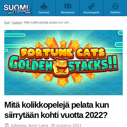
Casinot
Bonukset
Kasinopelit
Valikko
Koti
Uutiset
Mitä kolikkopelejä pelata kun siirrytään kohti vuotta 2022?
Mitä kolikkopelejä pelata kun
siirrytään kohti vuotta 2022?
Julkaisija
Jenni Laine
, 30 joulukuu 2021