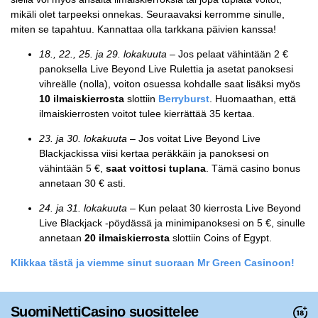
mikäli olet tarpeeksi onnekas. Seuraavaksi kerromme sinulle,
miten se tapahtuu. Kannattaa olla tarkkana päivien kanssa!
18., 22., 25. ja 29. lokakuuta
– Jos pelaat vähintään 2 €
panoksella Live Beyond Live Rulettia ja asetat panoksesi
vihreälle (nolla), voiton osuessa kohdalle saat lisäksi myös
10 ilmaiskierrosta
slottiin
Berryburst
. Huomaathan, että
ilmaiskierrosten voitot tulee kierrättää 35 kertaa.
23. ja 30. lokakuuta
– Jos voitat Live Beyond Live
Blackjackissa viisi kertaa peräkkäin ja panoksesi on
vähintään 5 €,
saat voittosi tuplana
. Tämä casino bonus
annetaan 30 € asti.
24. ja 31. lokakuuta
– Kun pelaat 30 kierrosta Live Beyond
Live Blackjack -pöydässä ja minimipanoksesi on 5 €, sinulle
annetaan
20 ilmaiskierrosta
slottiin Coins of Egypt.
Klikkaa tästä ja viemme sinut suoraan Mr Green Casinoon!
SuomiNettiCasino suosittelee