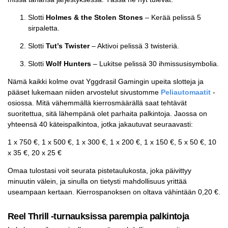
Slotti
Holmes & the Stolen Stones
– Kerää pelissä 5
sirpaletta.
Slotti
Tut’s Twister
– Aktivoi pelissä 3 twisteriä.
Slotti
Wolf Hunters
– Lukitse pelissä 30 ihmissusisymbolia.
Nämä kaikki kolme ovat Yggdrasil Gamingin upeita slotteja ja
pääset lukemaan niiden arvostelut sivustomme
Peliautomaatit
-
osiossa. Mitä vähemmällä kierrosmäärällä saat tehtävät
suoritettua, sitä lähempänä olet parhaita palkintoja. Jaossa on
yhteensä 40 käteispalkintoa, jotka jakautuvat seuraavasti:
1 x 750 €, 1 x 500 €, 1 x 300 €, 1 x 200 €, 1 x 150 €, 5 x 50 €, 10
x 35 €, 20 x 25 €
Omaa tulostasi voit seurata pistetaulukosta, joka päivittyy
minuutin välein, ja sinulla on tietysti mahdollisuus yrittää
useampaan kertaan. Kierrospanoksen on oltava vähintään 0,20 €.
Reel Thrill -turnauksissa parempia palkintoja