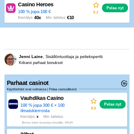
Casino Heroes
Pelaa nyt
100 % jopa 100 €
6.2
40x
€10
Kierrätys
Min. talletus
Jenni Laine
Sisällöntuottaja ja peliekspertti
Kiikaroi parhaat bonukset
Parhaat casinot
Käyttöehdot ovat voimassa | Pelaa vastuullisesti
Vauhdikas Casino
Pelaa nyt
100 % jopa 300 € + 100
9.9
ilmaiskierrosta
Kierrätys
x
Min. talletus
Bonus tulee lunastaa koodilla: VAUH