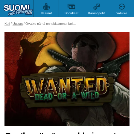
Casinot
Bonukset
Kasinopelit
Valikko
Koti
Uutiset
Ovatko nämä onnekkaimmat kolikkopelit?