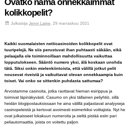
Ovatko nämä onnekkaimmat
kolikkopelit?
Julkaisija
Jenni Laine
, 29 marraskuu 2021
Kaikki suomalaisten netticasinoiden kolikkopelit ovat
tuuripelejä. Ne siis perustuvat ihan puhtaasti säkään, eikä
pelaajalla ole toiminnoillaan mahdollisuutta vaikuttaa
lopputulokseen. Sääntö numero yksi, älä koskaan unohda
tätä. Siksi onkin mielenkiintoista, että välillä jotkut pelit
nousevat riveistä ja vaikuttavat olevan onnekkaampia kuin
toiset. Vai onko se sittenkin puhdasta sattumaa?
Arvostamme casinoita, jotka raottavat hieman esirippua ja
toimivat läpinäkyvästi. Casumo on yksi tällainen peliyhtiö, sillä
heidän blogipostauksissaan he aina välillä paljastavat analyyseja
casinopeleistä ja kertovat avoimesti esimerkiksi voittajista. Nyt he
ovat julkaisseet lokakuun numeroita ja sieltä pistää esiin pari
peliautomaattia, joista on voitettu paljon.