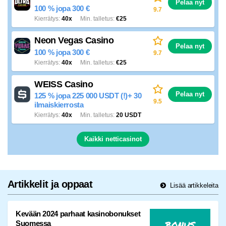
Pelaa nyt
100 % jopa 300 €
9.7
Kierrätys
40x
Min. talletus
€25
Neon Vegas Casino
Pelaa nyt
100 % jopa 300 €
9.7
Kierrätys
40x
Min. talletus
€25
WEISS Casino
Pelaa nyt
125 % jopa 225 000 USDT (!)+ 30
9.5
ilmaiskierrosta
Kierrätys
40x
Min. talletus
20 USDT
Kaikki netticasinot
Artikkelit ja oppaat
Lisää artikkeleita
Kevään 2024 parhaat kasinobonukset
Suomessa