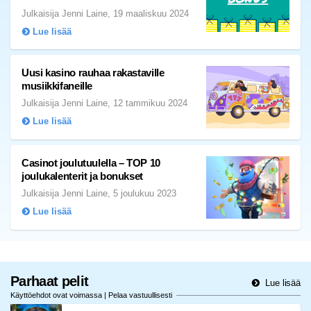
Julkaisija Jenni Laine, 19 maaliskuu 2024
Lue lisää
Uusi kasino rauhaa rakastaville
musiikkifaneille
Julkaisija Jenni Laine, 12 tammikuu 2024
Lue lisää
Casinot joulutuulella – TOP 10
joulukalenterit ja bonukset
Julkaisija Jenni Laine, 5 joulukuu 2023
Lue lisää
Parhaat pelit
Lue lisää
Käyttöehdot ovat voimassa | Pelaa vastuullisesti