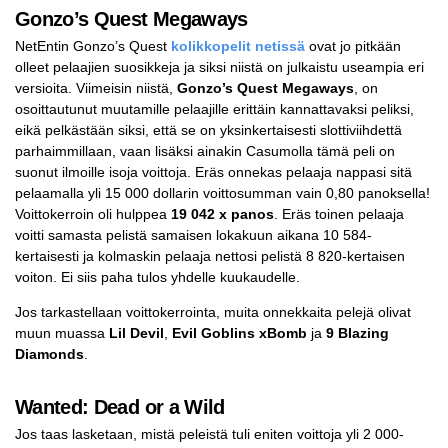
Gonzo’s Quest Megaways
NetEntin Gonzo’s Quest
kolikkopelit netissä
ovat jo pitkään
olleet pelaajien suosikkeja ja siksi niistä on julkaistu useampia eri
versioita. Viimeisin niistä,
Gonzo’s Quest Megaways
, on
osoittautunut muutamille pelaajille erittäin kannattavaksi peliksi,
eikä pelkästään siksi, että se on yksinkertaisesti slottiviihdettä
parhaimmillaan, vaan lisäksi ainakin Casumolla tämä peli on
suonut ilmoille isoja voittoja. Eräs onnekas pelaaja nappasi sitä
pelaamalla yli 15 000 dollarin voittosumman vain 0,80 panoksella!
Voittokerroin oli hulppea
19 042 x panos
. Eräs toinen pelaaja
voitti samasta pelistä samaisen lokakuun aikana 10 584-
kertaisesti ja kolmaskin pelaaja nettosi pelistä 8 820-kertaisen
voiton. Ei siis paha tulos yhdelle kuukaudelle.
Jos tarkastellaan voittokerrointa, muita onnekkaita pelejä olivat
muun muassa
Lil Devil
,
Evil Goblins xBomb
ja
9 Blazing
Diamonds
.
Wanted: Dead or a Wild
Jos taas lasketaan, mistä peleistä tuli eniten voittoja yli 2 000-