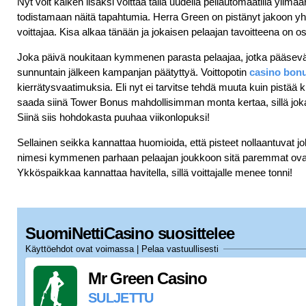
Nyt voit kaiken lisäksi voittaa tällä uudella peliautomaatilla yli
todistamaan näitä tapahtumia. Herra Green on pistänyt jakoon yh
voittajaa. Kisa alkaa tänään ja jokaisen pelaajan tavoitteena 
Joka päivä noukitaan kymmenen parasta pelaajaa, jotka pääsevät 
sunnuntain jälkeen kampanjan päätyttyä. Voittopotin
casino bon
kierrätysvaatimuksia. Eli nyt ei tarvitse tehdä muuta kuin pistää
saada siinä Tower Bonus mahdollisimman monta kertaa, sillä jok
Siinä siis hohdokasta puuhaa viikonlopuksi!
Sellainen seikka kannattaa huomioida, että pisteet nollaantuvat 
nimesi kymmenen parhaan pelaajan joukkoon sitä paremmat ovat m
Ykköspaikkaa kannattaa havitella, sillä voittajalle menee tonni!
SuomiNettiCasino suosittelee
Käyttöehdot ovat voimassa | Pelaa vastuullisesti
Mr Green Casino
SULJETTU