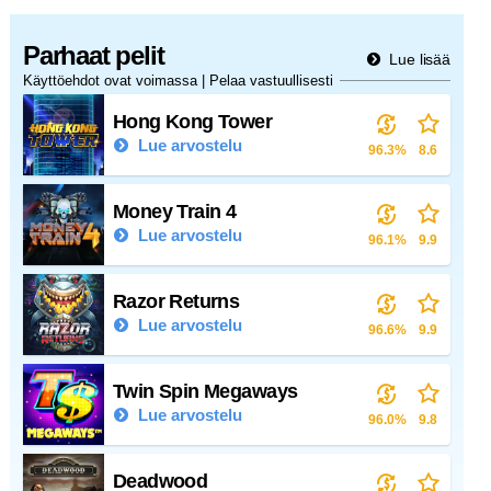
Parhaat pelit
Lue lisää
Käyttöehdot ovat voimassa | Pelaa vastuullisesti
Hong Kong Tower
Lue arvostelu
96.3%
8.6
Money Train 4
Lue arvostelu
96.1%
9.9
Razor Returns
Lue arvostelu
96.6%
9.9
Twin Spin Megaways
Lue arvostelu
96.0%
9.8
Deadwood