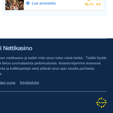
Lue arvostelu
96.1%
9.8
 Nettikasino
n nettikasino ja kaikki mitä sinun tulee niistä tietää - Täältä löydät
ä tietoa suomalaisista pelisivustoista. Asiantuntijamme testaavat
oita ja kolikkopelejä sekä pitävät sinut ajan tasalla parhaista
a.
yden suoja
Käyttöehdot