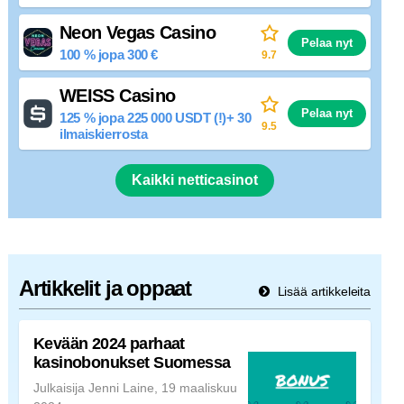
Neon Vegas Casino
Pelaa nyt
100 % jopa 300 €
9.7
WEISS Casino
Pelaa nyt
125 % jopa 225 000 USDT (!)+ 30
9.5
ilmaiskierrosta
Kaikki netticasinot
Artikkelit ja oppaat
Lisää artikkeleita
Kevään 2024 parhaat
kasinobonukset Suomessa
Julkaisija Jenni Laine, 19 maaliskuu