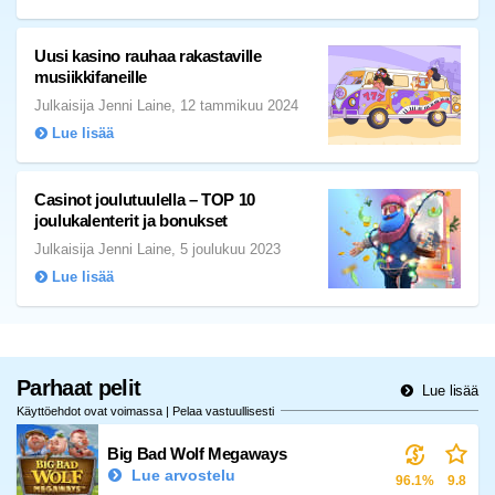
Uusi kasino rauhaa rakastaville
musiikkifaneille
Julkaisija Jenni Laine, 12 tammikuu 2024
Lue lisää
Casinot joulutuulella – TOP 10
joulukalenterit ja bonukset
Julkaisija Jenni Laine, 5 joulukuu 2023
Lue lisää
Parhaat pelit
Lue lisää
Käyttöehdot ovat voimassa | Pelaa vastuullisesti
Big Bad Wolf Megaways
Lue arvostelu
96.1%
9.8