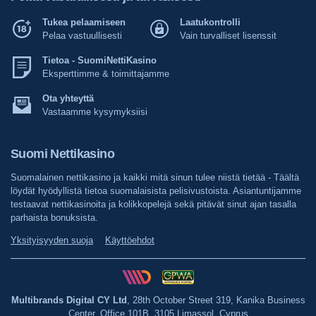
Tukea pelaamiseen
Laatukontrolli
Pelaa vastuullisesti
Vain turvalliset lisenssit
Tietoa - SuomiNettiKasino
Eksperttimme & toimittajamme
Ota yhteyttä
Vastaamme kysymyksiisi
Suomi Nettikasino
Suomalainen nettikasino ja kaikki mitä sinun tulee niistä tietää - Täältä
löydät hyödyllistä tietoa suomalaisista pelisivustoista. Asiantuntijamme
testaavat nettikasinoita ja kolikkopelejä sekä pitävät sinut ajan tasalla
parhaista bonuksista.
Yksityisyyden suoja
Käyttöehdot
Multibrands Digital CY Ltd
, 28th October Street 319, Kanika Business
Center, Office 101B, 3105 Limassol, Cyprus