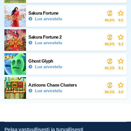
Sakura Fortune
Lue arvostelu
96.6%
9.5
Sakura Fortune 2
Lue arvostelu
96.0%
9.3
Ghost Glyph
Lue arvostelu
96.2%
9.1
Azticons Chaos Clusters
Lue arvostelu
96.2%
9.0
Pelaa vastuullisesti ja turvallisesti