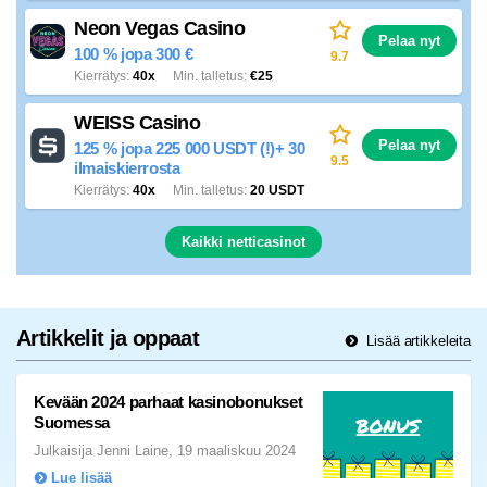
Neon Vegas Casino
Pelaa nyt
100 % jopa 300 €
9.7
Kierrätys
40x
Min. talletus
€25
WEISS Casino
Pelaa nyt
125 % jopa 225 000 USDT (!)+ 30
9.5
ilmaiskierrosta
Kierrätys
40x
Min. talletus
20 USDT
Kaikki netticasinot
Artikkelit ja oppaat
Lisää artikkeleita
Kevään 2024 parhaat kasinobonukset
Suomessa
Julkaisija Jenni Laine, 19 maaliskuu 2024
Lue lisää