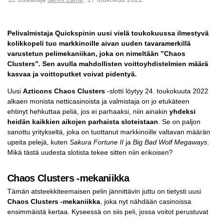
Pelivalmistaja Quickspinin uusi vielä toukokuussa ilmestyvä
kolikkopeli tuo markkinoille aivan uuden tavaramerkillä
varustetun pelimekaniikan, joka on nimeltään ”Chaos
Clusters”. Sen avulla mahdollisten voittoyhdistelmien määrä
kasvaa ja voittoputket voivat pidentyä.
Uusi
Azticons Chaos Clusters
-slotti löytyy 24. toukokuuta 2022
alkaen monista netticasinoista ja valmistaja on jo etukäteen
ehtinyt hehkuttaa peliä, jos ei parhaaksi, niin ainakin
yhdeksi
heidän kaikkien aikojen parhaista sloteistaan
. Se on paljon
sanottu yritykseltä, joka on tuottanut markkinoille valtavan määrän
upeita pelejä, kuten
Sakura Fortune II
ja
Big Bad Wolf Megaways
.
Mikä tästä uudesta slotista tekee sitten niin erikoisen?
Chaos Clusters -mekaniikka
Tämän atsteekkiteemaisen pelin jännittävin juttu on tietysti uusi
Chaos Clusters -mekaniikka
, joka nyt nähdään casinoissa
ensimmäistä kertaa. Kyseessä on siis peli, jossa voitot perustuvat