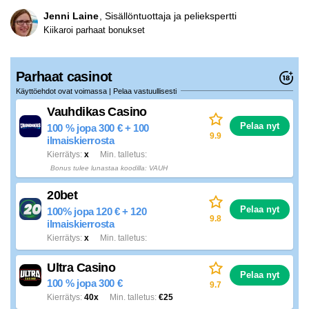
Jenni Laine
Sisällöntuottaja ja peliekspertti
Kiikaroi parhaat bonukset
Parhaat casinot
Käyttöehdot ovat voimassa | Pelaa vastuullisesti
Vauhdikas Casino
Pelaa nyt
100 % jopa 300 € + 100
9.9
ilmaiskierrosta
Kierrätys
x
Min. talletus
Bonus tulee lunastaa koodilla: VAUH
20bet
Pelaa nyt
100% jopa 120 € + 120
9.8
ilmaiskierrosta
Kierrätys
x
Min. talletus
Ultra Casino
Pelaa nyt
100 % jopa 300 €
9.7
Kierrätys
40x
Min. talletus
€25