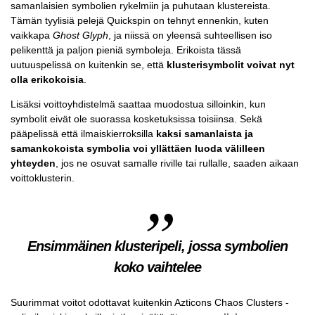
samanlaisien symbolien rykelmiin ja puhutaan klustereista.
Tämän tyylisiä pelejä Quickspin on tehnyt ennenkin, kuten
vaikkapa
Ghost Glyph
, ja niissä on yleensä suhteellisen iso
pelikenttä ja paljon pieniä symboleja. Erikoista tässä
uutuuspelissä on kuitenkin se, että
klusterisymbolit voivat nyt
olla erikokoisia
.
Lisäksi voittoyhdistelmä saattaa muodostua silloinkin, kun
symbolit eivät ole suorassa kosketuksissa toisiinsa. Sekä
pääpelissä että ilmaiskierroksilla
kaksi samanlaista ja
samankokoista symbolia voi yllättäen luoda välilleen
yhteyden
, jos ne osuvat samalle riville tai rullalle, saaden aikaan
voittoklusterin.
Ensimmäinen klusteripeli, jossa symbolien
koko vaihtelee
Suurimmat voitot odottavat kuitenkin Azticons Chaos Clusters -